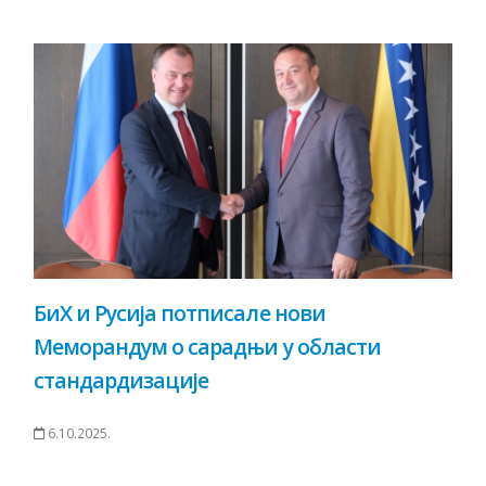
БиХ и Русија потписале нови
Меморандум о сарадњи у области
стандардизације
6.10.2025.