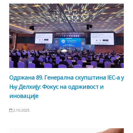
Одржана 89. Генерална скупштина IEC-а у
Њу Делхију: Фокус на одрживост и
иновације
2.10.2025.