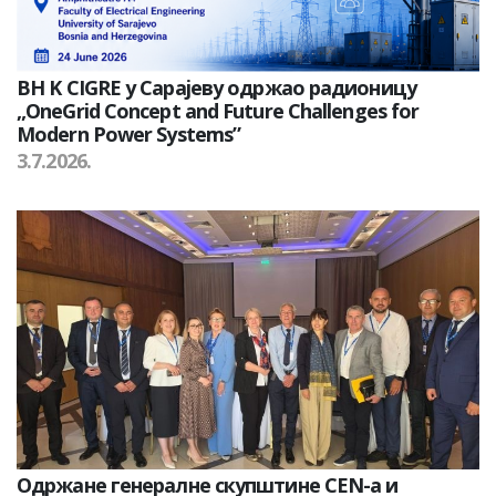
BH K CIGRE у Сарајеву одржао радионицу
„OneGrid Concept and Future Challenges for
Modern Power Systems”
3.7.2026.
Одржане генералне скупштине CEN-а и