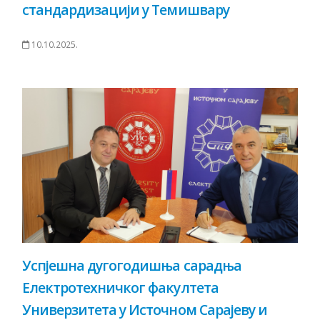
стандардизацији у Темишвару
10.10.2025.
Успјешна дугогодишња сарадња
Електротехничког факултета
Универзитета у Источном Сарајеву и