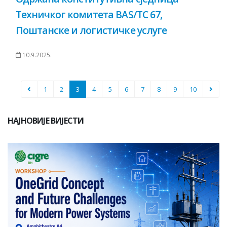
Техничког комитета BAS/TC 67,
Поштанске и логистичке услуге
10.9.2025.
1
2
3
4
5
6
7
8
9
10
НАЈНОВИЈЕ ВИЈЕСТИ