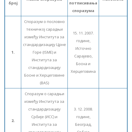
број
потписивања
споразума
Споразум о пословно
техничкој сарадњи
15. 11. 2007.
између Института за
године,
стандардизацију Црне
Источно
1.
Горе (ISME) и
Сарајево,
Института за
Босна и
стандардизацију
Херцеговина
Босне и Херцеговине
(BAS)
Споразум о сарадњи
између Института за
стандардизацију
3. 12. 2008.
Србије (ИСС) и
године,
2.
Института за
Београд,