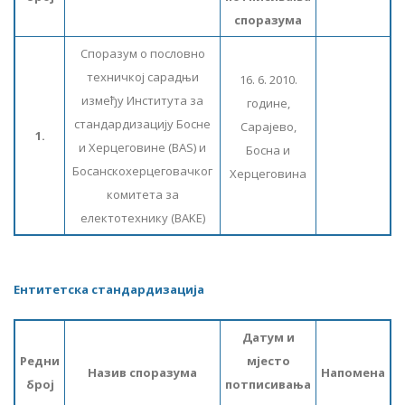
споразума
Споразум о пословно
техничкој сарадњи
16. 6. 2010.
између Института за
године,
стандардизацију Босне
Сарајево,
1.
и Херцеговине (BAS) и
Босна и
Босанскохерцеговачког
Херцеговина
комитета за
електотехнику (
BAKE)
Ентитетска стандардизација
Датум и
Редни
мјесто
Назив споразума
Напомена
број
потписивања