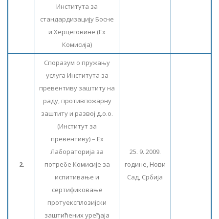
Института за
стандардизацију Босне
и Херцеговине (Еx
Комисија)
Споразум о пружању
услуга Института за
превентиву заштиту на
раду, противпожарну
заштиту и развој д.о.о.
(Институт за
превентиву) – Еx
Лабораторија за
25. 9. 2009.
2.
потребе Комисије за
године, Нови
испитивање и
Сад, Србија
сертификовање
протуексплозијски
заштићених уређаја