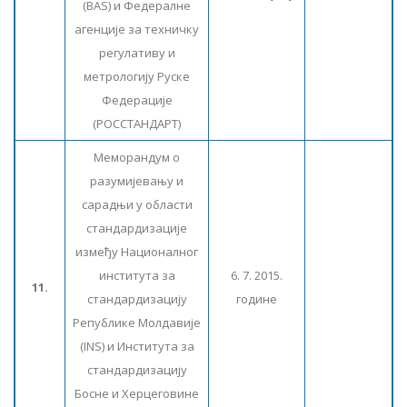
(BAS) и Федералне
агенције за техничку
регулативу и
метрологију Руске
Федерације
(РОССТАНДАРТ)
Меморандум о
разумијевању и
сарадњи у области
стандардизације
између Националног
института за
6. 7. 2015.
11.
стандардизацију
године
Републике Молдавије
(INS) и Института за
стандардизацију
Босне и Херцеговине