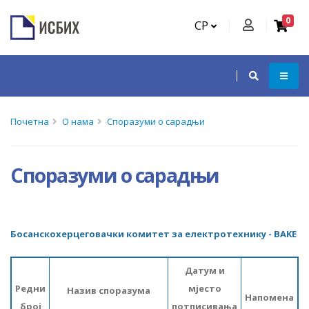
0
СР
Почетна
О нама
Споразуми о сарадњи
Споразуми о сарадњи
Босанскохерцеговачки комитет за електротехнику - BAKE
Датум и
Редни
мјесто
Назив споразума
Напомена
број
потписивања