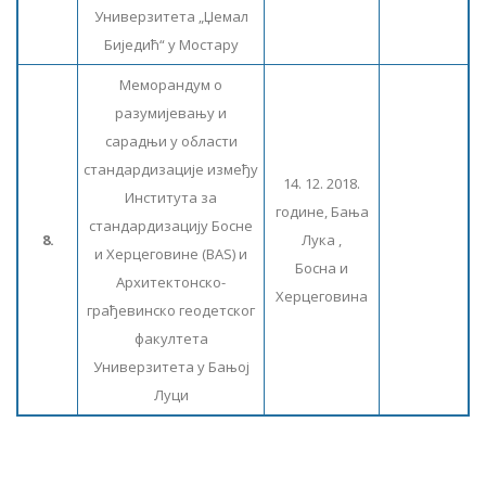
Универзитета „Џемал
Биједић“ у Мостару
Меморандум о
разумијевању и
сарадњи у области
стандардизације између
14. 12. 2018.
Института за
године, Бања
стандардизацију Босне
8.
Лука ,
и Херцеговине (BAS) и
Босна и
Архитектонско-
Херцеговина
грађевинско геодетског
факултета
Универзитета у Бањој
Луци