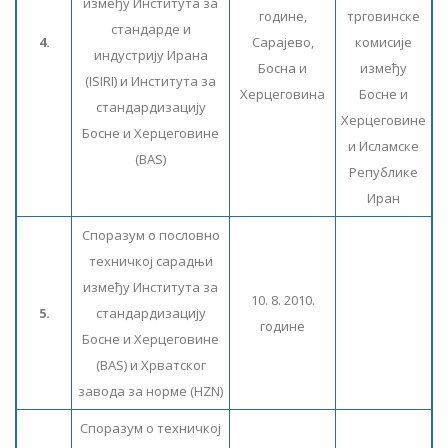
између Института за
године,
трговинске
стандарде и
4.
Сарајево,
комисије
индустрију Ирана
Босна и
између
(ISIRI) и Института за
Херцеговина
Босне и
стандардизацију
Херцеговине
Босне и Херцеговине
и Исламске
(BAS)
Републике
Иран
Споразум о пословно
техничкој сарадњи
између Института за
10. 8. 2010.
5.
стандардизацију
године
Босне и Херцеговине
(BAS) и Хрватског
завода за норме (HZN)
Споразум о техничкој