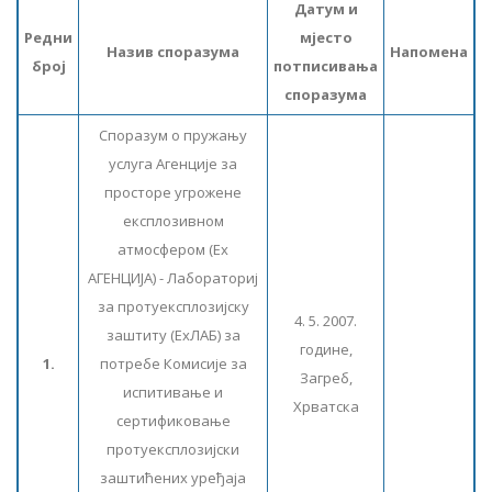
Датум и
Редни
мјесто
Назив споразума
Напомена
број
потписивања
споразума
Споразум о пружању
услуга Агенције за
просторе угрожене
експлозивном
атмосфером (Еx
АГЕНЦИЈА) - Лабораториј
за протуексплозијску
4. 5. 2007.
заштиту (ЕxЛАБ) за
године,
1.
потребе Комисије за
Загреб,
испитивање и
Хрватска
сертификовање
протуексплозијски
заштићених уређаја