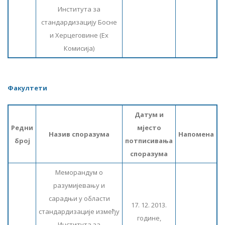
Института за
стандардизацију Босне
и Херцеговине (Еx
Комисија)
Факултети
Датум и
Редни
мјесто
Назив споразума
Напомена
број
потписивања
споразума
Меморандум о
разумијевању и
сарадњи у области
17. 12. 2013.
стандардизације између
године,
Института за