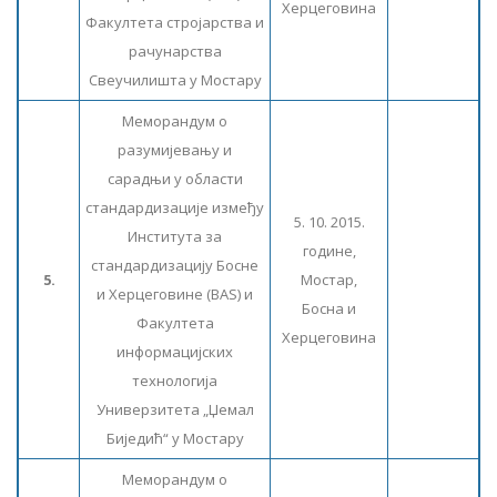
Херцеговина
Факултета стројарства и
рачунарства
Свеучилишта у Мостару
Меморандум о
разумијевању и
сарадњи у области
стандардизације између
5. 10. 2015.
Института за
године,
стандардизацију Босне
5.
Мостар,
и Херцеговине (BAS) и
Босна и
Факултета
Херцеговина
информацијских
технологија
Универзитета „Џемал
Биједић“ у Мостару
Меморандум о