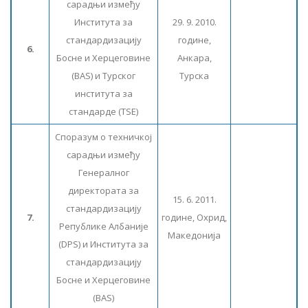
сарадњи између
Института за
29. 9. 2010.
стандардизацију
године,
6.
Босне и Херцеговине
Анкара,
(BAS) и Турског
Турска
института за
стандарде (TSE)
Споразум о техничкој
сарадњи између
Генералног
директората за
15. 6. 2011.
стандардизацију
7.
године, Охрид,
Републике Албаније
Македонија
(DPS) и Института за
стандардизацију
Босне и Херцеговине
(BAS)