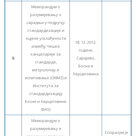
Меморандум о
разумијевању о
сарадњи у подручју
стандардизације и
оцјене усклађености
18. 12. 2012.
између Чешке
године,
канцеларије за
8.
Сарајево,
стандарде,
Босна и
метрологију и
Херцеговина
испитивање (ÚNMZ) и
Института за
стандардизацију
Босне и Херцеговине
(BAS)
Меморандум о
разумијевању и
Споразум је