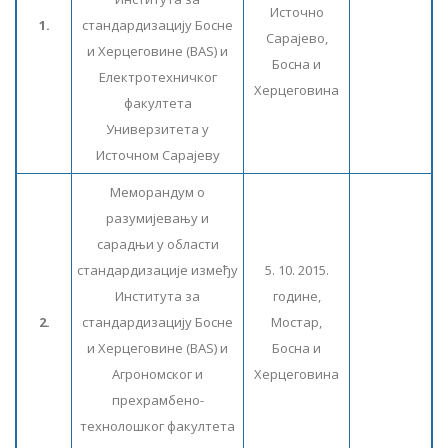
Источно
1.
стандардизацију Босне
Сарајево,
и Херцеговине (BAS) и
Босна и
Електротехничког
Херцеговина
факултета
Универзитета у
Источном Сарајеву
Меморандум о
разумијевању и
сарадњи у области
стандардизације између
5. 10. 2015.
Института за
године,
2.
стандардизацију Босне
Мостар,
и Херцеговине (BAS) и
Босна и
Агрономског и
Херцеговина
прехрамбено-
технолошког факултета