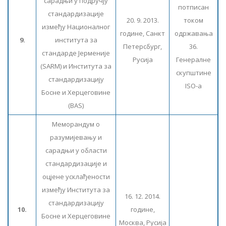
сарадњи у подручју
потписан
стандардизације
20. 9. 2013.
током
између Националног
године, Санкт
одржавања
9.
института за
Петерсбург,
36.
стандарде Јерменије
Русија
Генералне
(SARM) и Института за
скупштине
стандардизацију
ISO-а
Босне и Херцеговине
(BAS)
Меморандум о
разумијевању и
сарадњи у области
стандардизације и
оцјене усклађености
између Института за
16. 12. 2014.
стандардизацију
10.
године,
Босне и Херцеговине
Москва, Русија