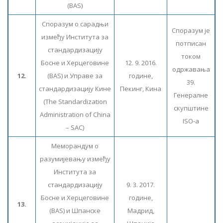
(BAS)
Споразум о сарадњи
Споразум је
између Института за
потписан
стандардизацију
током
Босне и Херцеговине
12. 9. 2016.
одржавања
12.
(BAS) и Управе за
године,
39.
стандардизацију Кине
Пекинг, Кина
Генералне
(The Standardization
скупштине
Administration of China
ISO-a
– SAC)
Меморандум о
разумијевању између
Института за
стандардизацију
9. 3. 2017.
Босне и Херцеговине
године,
13.
(BAS) и Шпанске
Мадрид,