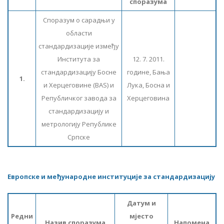
споразума
Споразум о сарадњи у
области
стандардизације између
Института за
12. 7. 2011.
стандардизацију Босне
године, Бања
1.
и Херцеговине (BAS) и
Лука, Босна и
Републичког завода за
Херцеговина
стандардизацију и
метрологију Републике
Српске
Европске и међународне институције за стандардизацију
Датум и
Редни
мјесто
Назив споразума
Напомена