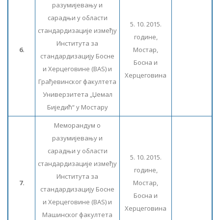
разумијевању и
сарадњи у области
5. 10. 2015.
стандардизације између
године,
Института за
6.
Мостар,
стандардизацију Босне
Босна и
и Херцеговине (BAS) и
Херцеговина
Грађевинског факултета
Универзитета „Џемал
Биједић“ у Мостару
Меморандум о
разумијевању и
сарадњи у области
5. 10. 2015.
стандардизације између
године,
Института за
7.
Мостар,
стандардизацију Босне
Босна и
и Херцеговине (BAS) и
Херцеговина
Машинског факултета