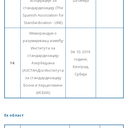
асоцијације за
Шпанија
стандардизацију (The
Spanish Association for
Standardization - UNE)
Меморандум о
разумијевању између
Института за
04. 10. 2019.
стандардизацију
године,
14.
Азербејџана
Београд,
(АЗСТАНД) и Института
Србија
за стандардизацију
Босне и Херцеговине
(ИСБИХ)
Еx област