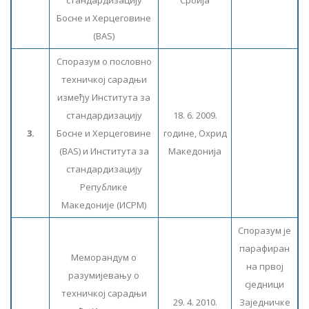
стандардизацију
Србија
Босне и Херцеговине
(BAS)
Споразум о пословно
техничкој сарадњи
између Института за
стандардизацију
18. 6. 2009.
3.
Босне и Херцеговине
године, Охрид
(BAS) и Института за
Македонија
стандардизацију
Републике
Македоније (ИСРМ)
Споразум је
парафиран
Меморандум о
на првој
разумијевању о
сједници
техничкој сарадњи
29. 4. 2010.
Заједничке