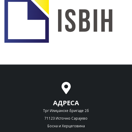
АДРЕСА
Трг Илиџанске бригаде 2б
71123 Источно Сарајево
Босна и Херцеговина