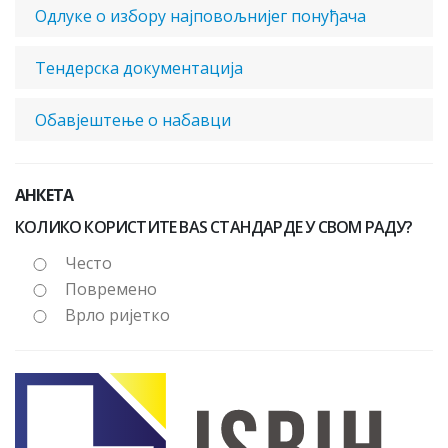
Одлуке о избору најповољнијег понуђача
Тендерска документација
Обавјештење о набавци
АНКЕТА
КОЛИКО КОРИСТИТЕ BAS СТАНДАРДЕ У СВОМ РАДУ?
Често
Повремено
Врло ријетко