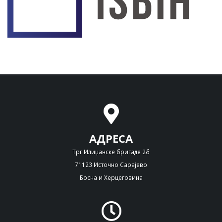
АДРЕСА
Трг Илиџанске бригаде 2б
71123 Источно Сарајево
Босна и Херцеговина