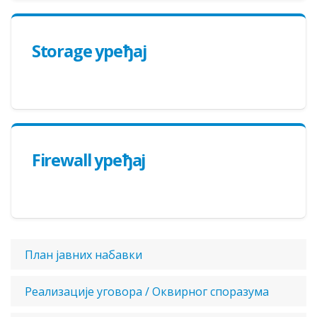
Storage уређај
Firewall уређај
План јавних набавки
Реализације уговора / Оквирног споразума