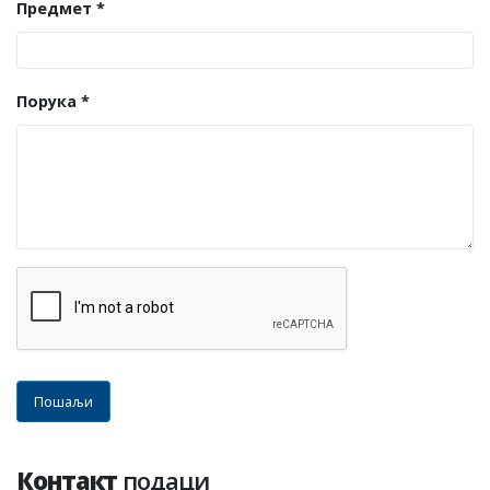
Предмет *
Порука *
Пошаљи
Контакт
подаци