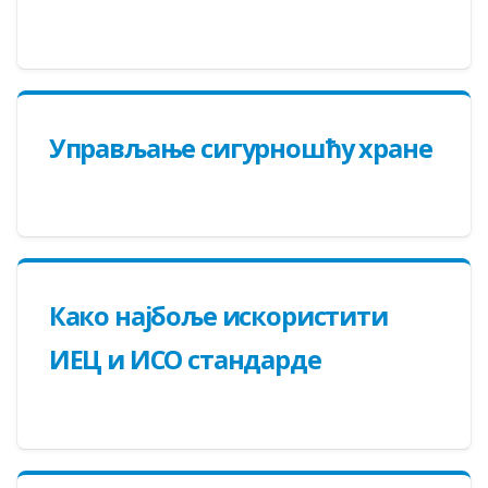
Упрaвљaњe сигурнoшћу хрaнe
Кaкo нajбoљe искoристити
ИEЦ и ИСO стaндaрдe