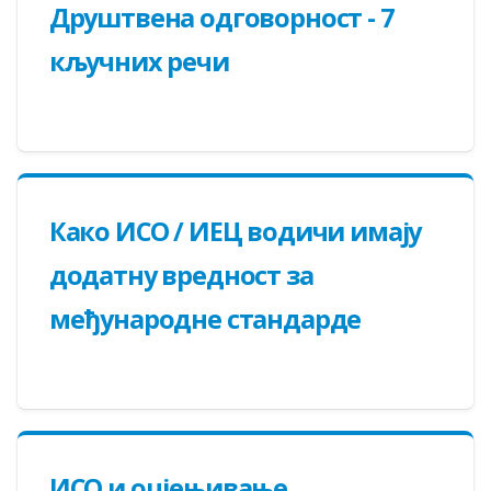
Друштвена одговорност - 7
кључних речи
Како ИСО / ИЕЦ водичи имају
додатну вредност за
међународне стандарде
ИСО и оцјењивање