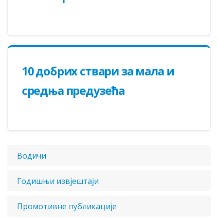
10 добрих ствари за мала и
средња предузећа
Водичи
Годишњи извјештаји
Прoмoтивнe публикaциje