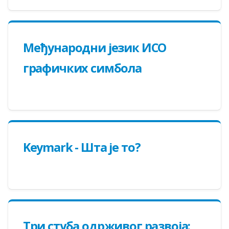
Међународни језик ИСО
графичких симбола
Keymark - Шта је то?
Три стуба одрживог развоја: