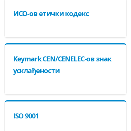
ИСО-ов етички кодекс
Keymark CEN/CENELEC-oв знак
усклађености
ISO 9001