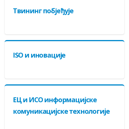
Твининг побјеђује
ISO и иновације
EЦ и ИСO инфoрмaциjскe
кoмуникaциjскe тeхнoлoгиje