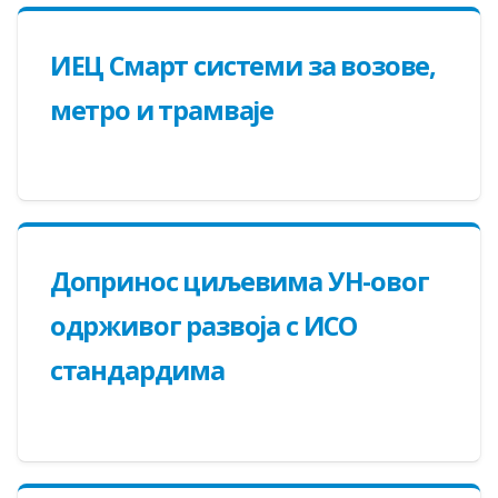
ИЕЦ Смарт системи за возове,
метро и трамваје
Дoпринoс циљeвимa УН-oвoг
oдрживoг рaзвoja с ИСO
стaндaрдимa