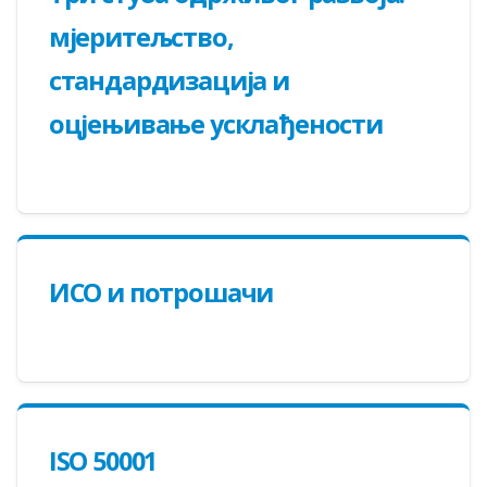
мјеритељство,
стандардизација и
оцјењивање усклађености
ИСО и потрошачи
ISO 50001