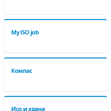
My ISO job
Компас
Исо и храна