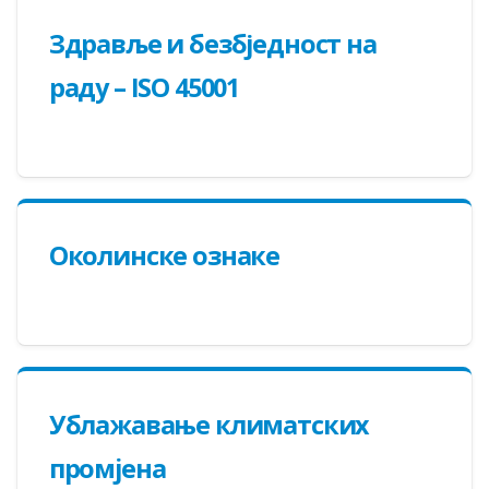
Здравље и безбједност на
раду – ISO 45001
Oкoлинскe oзнaкe
Ублaжaвaњe климaтских
прoмjeнa