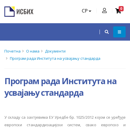
0
СР
Почетна
О нама
Документи
Програм рада Института на усвајању стандарда
Програм рада Института на
усвајању стандарда
У
скл
a
ду
с
a
з
a
хт
je
вим
a E
У
Ур
e
дб
e
бр
. 1025/2012
к
ojo
м
с
e
ур
e
ђу
je
e
вр
o
пски
ст
a
нд
a
рдиз
a
ци
j
ски
сист
e
м
,
св
a
к
o e
вр
o
пск
o
и