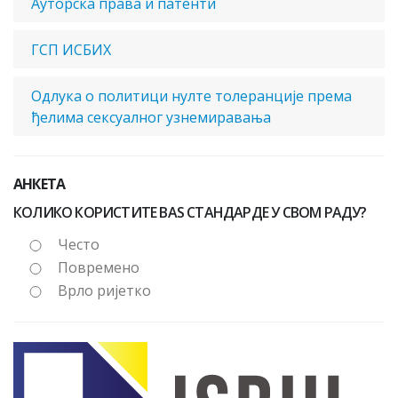
Ауторска права и патенти
ГСП ИСБИХ
Одлука о политици нулте толеранције према
ђелима сексуалног узнемиравања
АНКЕТА
КОЛИКО КОРИСТИТЕ BAS СТАНДАРДЕ У СВОМ РАДУ?
Често
Повремено
Врло ријетко