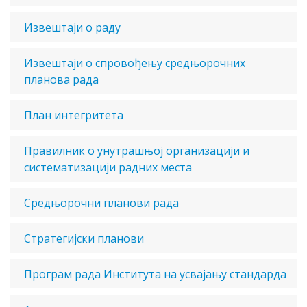
Извештаји о раду
Извештаји о спровођењу средњорочних
планова рада
План интегритета
Правилник о унутрашњој организацији и
систематизацији радних места
Средњорочни планови рада
Стратегијски планови
Програм рада Института на усвајању стандарда