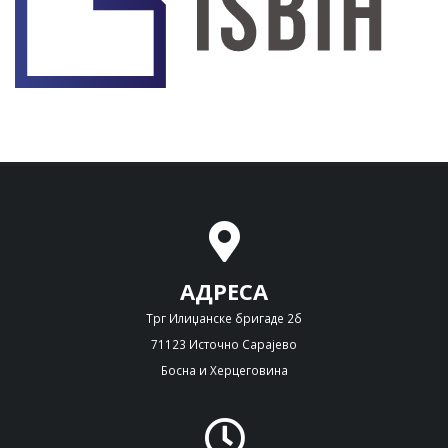
АДРЕСА
Трг Илиџанске бригаде 2б
71123 Источно Сарајево
Босна и Херцеговина