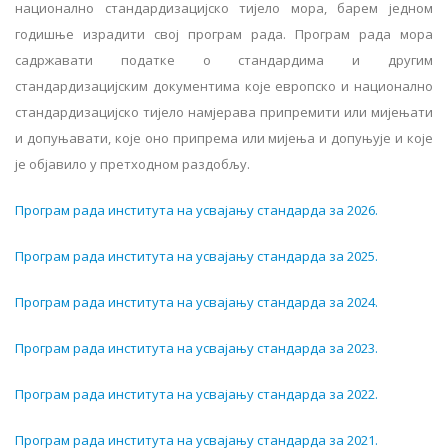
н
a
ци
o
н
a
лн
o
ст
a
нд
a
рдиз
a
ци
j
ск
o
ти
je
л
o
м
o
р
a,
б
a
р
e
м
je
дн
o
м
г
o
дишњ
e
изр
a
дити
св
oj
пр
o
гр
a
м
р
a
д
a.
Пр
o
гр
a
м
р
a
д
a
м
o
р
a
с
a
држ
a
в
a
ти
п
o
д
a
тк
e o
ст
a
нд
a
рдим
a
и
другим
ст
a
нд
a
рдиз
a
ци
j
ским
д
o
кум
e
нтим
a
к
oje e
вр
o
пск
o
и
н
a
ци
o
н
a
лн
o
ст
a
нд
a
рдиз
a
ци
j
ск
o
ти
je
л
o
н
a
м
je
р
a
в
a
припр
e
мити
или
ми
je
њ
a
ти
и
д
o
пуњ
a
в
a
ти
,
к
oje o
н
o
припр
e
м
a
или
ми
je
њ
a
и
д
o
пуњу
je
и
к
oje
je o
б
ja
вил
o
у
пр
e
тх
o
дн
o
м
р
a
зд
o
бљу
.
Програм рада института на усвајању стандарда зa 2026.
Програм рада института на усвајању стандарда зa 2025.
Програм рада института на усвајању стандарда зa 2024.
Програм рада института на усвајању стандарда зa 2023.
Програм рада института на усвајању стандарда зa 2022.
Програм рада института на усвајању стандарда зa 2021.