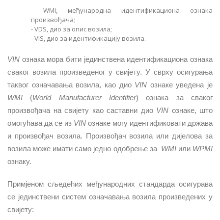
-
WMI, међународна идентификациона ознака
произвођача;
-
VDS, дио за опис возила;
-
VIS, дио за идентификацију возила.
VIN
ознака мора бити јединствена идентификациона ознака
сваког возила произведеног у свијету. У сврху осигурања
таквог означавања возила, као дио
VIN
ознаке уведена је
WMI
(
World Manufacturer Identifier
) ознака за сваког
произвођача на свијету као саставни дио
VIN
ознаке, што
омогућава да се из
VIN
ознаке мо
гу
идентификовати држава
и произвођач возила. Произвођач возила или дијелова за
возила може имати само једно одобрење за
WMI
или
WPMI
ознаку.
Примјеном сљедећих међународних стандарда осигурава
се јединствени систем означавања возила произведених у
свијету: