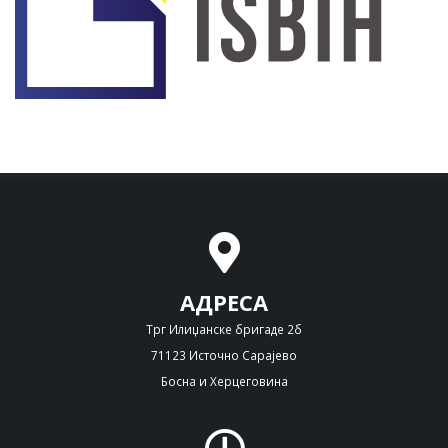
АДРЕСА
Трг Илиџанске бригаде 2б
71123 Источно Сарајево
Босна и Херцеговина