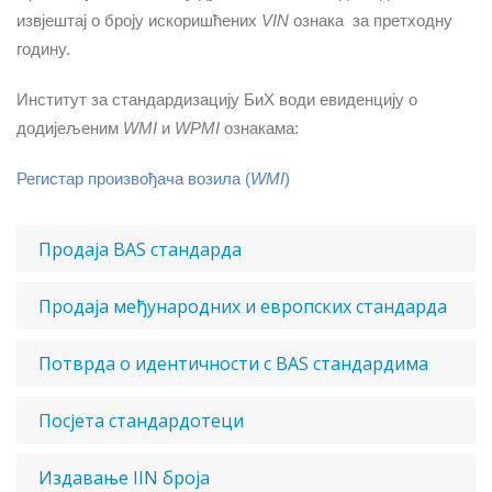
извјештај о броју искоришћених
VIN
ознака
за претходну
годину.
Институт за стандардизацију БиХ води евиденцију о
додијељеним
WMI
и
WPMI
ознакама:
Регистар произвођача возила (
WMI
)
Продаја BAS стандарда
Продаја међународних и европских стандарда
Потврда о идентичности с BAS стандардима
Посјета стандардотеци
Издавање IIN броја