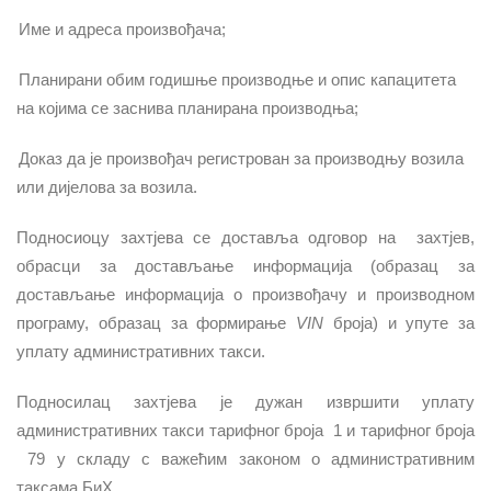
Име и адреса произвођача;
Планирани обим годишње производње и опис капацитета
на којима се заснива планирана производња;
Доказ да је произвођач регистрован за производњу возила
или дијелова за возила.
Подносиоцу захтјева се доставља одговор на
захтјев,
обрасци за достављање информација (образац за
достављање информација о произвођачу и производном
програму, образац за формирање
VIN
броја) и упуте за
уплату административних такси.
Подносилац захтјева је дужан извршити уплату
административних такси тарифног броја
1 и тарифног броја
79 у складу с важећим законом о административним
таксама БиХ.