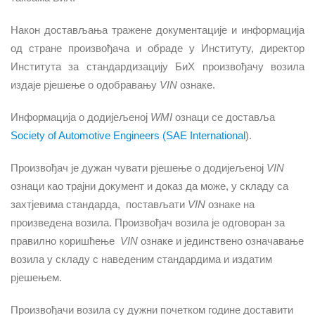
Након достављања тражене документације и информација
од стране произвођача и обраде у Институту, директор
Института за стандардизацију БиХ произвођачу возила
издаје рјешење о одобравању
VIN
ознаке.
Информација о додијељеној
WMI
ознаци се доставља
Society of Automotive Engineers (SAE International
).
Произвођач је дужан чувати рјешење о додијељеној
VIN
ознаци као трајни документ и доказ да може, у складу са
захтјевима стандарда,
постављати
VIN
ознаке на
произведена возила. Произвођач возила је одговоран за
правилно коришћење
VIN
ознаке и јединствено означавање
возила у складу с наведеним стандардима и издатим
рјешењем.
Произвођачи возила су дужни почетком године доставити