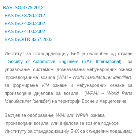
BAS ISO 3779:2012
BAS ISO 3780:2012
BAS ISO 4030:2002
BAS ISO 4100:2002
BAS ISO/TR 8357:2002
Институт за стандардизацију БиХ је овлашћен од стране
Society of Automotive Engineers (SAE International
)
за
управљање
системом
дозначавања међународних ознака
произвођачима
возила (
WMI – World manufacturer identifier
)
за формирање
VIN
ознаке и међународних ознака за
произвођаче дијелова за возила
(
WPMI – World Parts
Manufacturer Identifier
) на територији Босне и Херцеговине.
Захтјев за одобравање
WMI
или
WPMI
ознака
произвођачи возила
или дијелова за возила подносе
Институту за стандардизацију БиХ са сљедећим подацима: