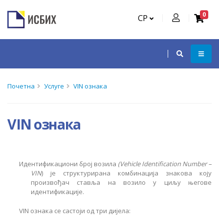
0
СР
Почетна
Услуге
VIN ознака
VIN ознака
Идентификациони број возила
(Vehicle Identification Number –
VIN
) је структурирана комбинација знакова коју
произвођач ставља на возило у циљу његове
идентификације.
VIN ознака се састоји од три дијела: