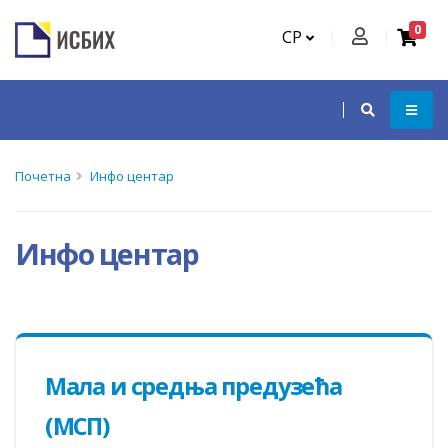
0
СР
Почетна
Инфо центар
Инфо центар
Мала и средња предузећа
(МСП)