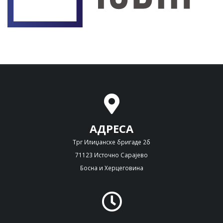
АДРЕСА
Трг Илиџанске бригаде 2б
71123 Источно Сарајево
Босна и Херцеговина