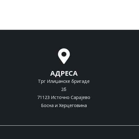
АДРЕСА
Трг Илиџанске бригаде
2б
71123 Источно Сарајево
Босна и Херцеговина