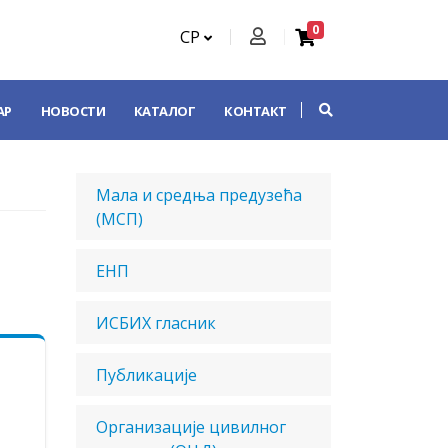
0
СР
АР
НОВОСТИ
КАТАЛОГ
КОНТАКТ
Мала и средња предузећа
(МСП)
ЕНП
ИСБИХ гласник
Публикације
Oрганизације цивилног