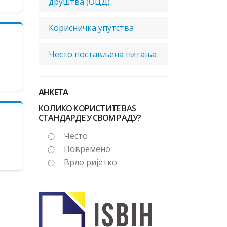
друштва (ОЦД)
Корисничка упутства
Често постављена питања
АНКЕТА
КОЛИКО КОРИСТИТЕ BAS
СТАНДАРДЕ У СВОМ РАДУ?
Често
Повремено
Врло ријетко