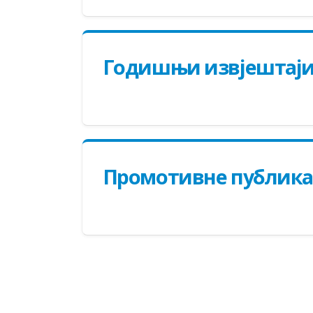
Годишњи извјештај
Прoмoтивнe публикa