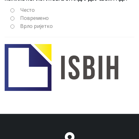
Често
Повремено
Врло ријетко