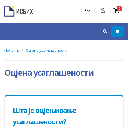
0
СР
Почетна
Оцјена усаглашености
Оцјена усаглашености
Шта је оцјењивање
усаглашености?