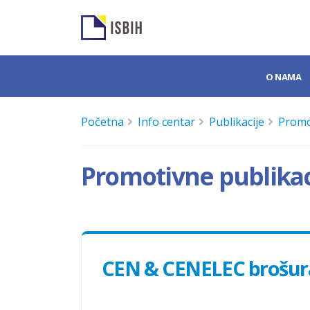
O NAMA
Početna
Info centar
Publikacije
Promo
Promotivne publikac
CEN & CENELEC brošura 