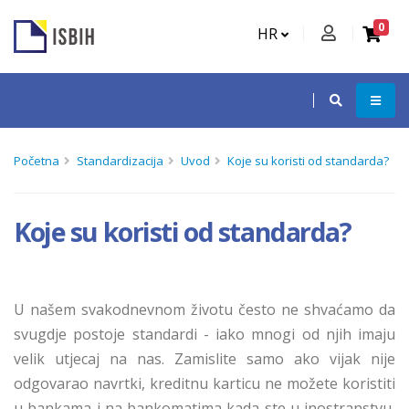
0
HR
Početna
Standardizacija
Uvod
Koje su koristi od standarda?
Koje su koristi od standarda?
U našem svakodnevnom životu često ne
shvaćamo da
svugdje postoje standardi - iako mnogi od njih imaju
velik utjecaj na nas. Zamislite samo ako vijak nije
odgovarao navrtki, kreditnu karticu ne možete koristiti
u bankama i na bankomatima kada ste u inostranstvu,