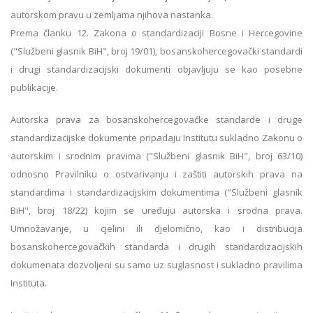
autorskom pravu u zemlјama njihova nastanka.
Prema članku 12. Zakona o standardizaciji Bosne i Hercegovine
("Službeni glasnik BiH", broj 19/01), bosanskohercegovački standardi
i drugi standardizacijski dokumenti objavlјuju se kao posebne
publikacije.
Autorska prava za bosanskohercegovačke standarde i druge
standardizacijske dokumente pripadaju Institutu sukladno Zakonu o
autorskim i srodnim pravima ("Službeni glasnik BiH", broj 63/10)
odnosno Pravilniku o ostvarivanju i zaštiti autorskih prava na
standardima i standardizacijskim dokumentima ("Službeni glasnik
BiH", broj 18/22) kojim se uređuju autorska i srodna prava.
Umnožavanje, u cjelini ili djelomično, kao i distribucija
bosanskohercegovačkih standarda i drugih standardizacijskih
dokumenata dozvoljeni su samo uz suglasnost i sukladno pravilima
Instituta.