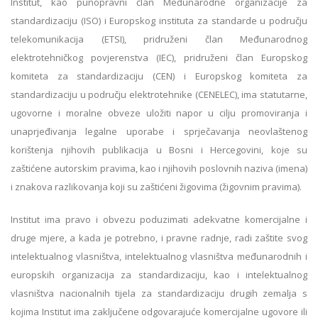
Institut, kao punopravni član Međunarodne organizacije za
standardizaciju (ISO) i Europskog instituta za standarde u području
telekomunikacija (ETSI), pridruženi član Međunarodnog
elektrotehničkog povjerenstva (IEC), pridruženi član Europskog
komiteta za standardizaciju (CEN) i Europskog komiteta za
standardizaciju u području elektrotehnike (CENELEC), ima statutarne,
ugovorne i moralne obveze uložiti napor u cilјu promoviranja i
unaprjeđivanja legalne uporabe i sprječavanja neovlaštenog
korištenja njihovih publikacija u Bosni i Hercegovini, koje su
zaštićene autorskim pravima, kao i njihovih poslovnih naziva (imena)
i znakova razlikovanja koji su zaštićeni žigovima (žigovnim pravima).
Institut ima pravo i obvezu poduzimati adekvatne komercijalne i
druge mjere, a kada je potrebno, i pravne radnje, radi zaštite svog
intelektualnog vlasništva, intelektualnog vlasništva međunarodnih i
europskih organizacija za standardizaciju, kao i intelektualnog
vlasništva nacionalnih tijela za standardizaciju drugih zemalјa s
kojima Institut ima zaklјučene odgovarajuće komercijalne ugovore ili