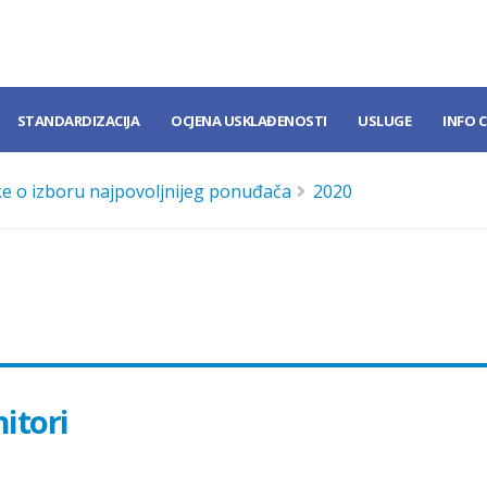
STANDARDIZACIJA
OCJENA USKLAĐENOSTI
USLUGE
INFO 
e o izboru najpovoljnijeg ponuđača
2020
itori