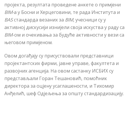
пројекта, резултата проведене анкете о примјени
BIM-
а у Босни и Херцеговини, те рада Института и
BAS
стандарда везаних за
BIM
, учесници су у
активној дискусији изнијели своја искуства у раду са
BIM
-ом и очекивања за будуће активности у вези са
његовом примјеном.
Овом догађају су присуствовали представници
пројектантских фирми, јавне управе, факултета и
развојних агенција. На овом састанку ИСБИХ су
представљали Горан Тешановић, помоћник
директора за оцјену ус
аглашености
, и Тихомир
Анђелић, шеф Одјељења за општу стандардизацију.