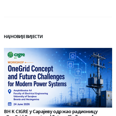
НАЈНОВИЈЕ ВИЈЕСТИ
BH K CIGRE у Сарајеву одржао радионицу