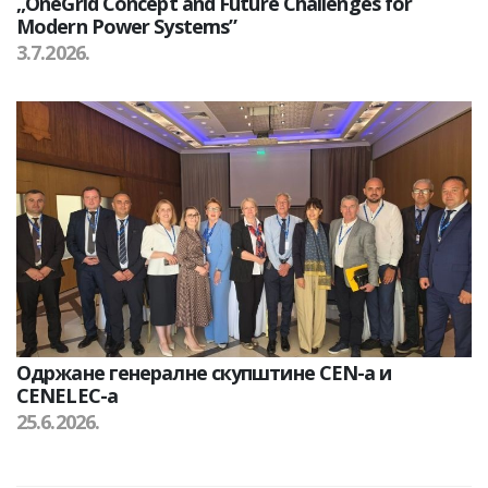
„OneGrid Concept and Future Challenges for
Modern Power Systems”
3.7.2026.
Одржане генералне скупштине CEN-а и
CENELEC-а
25.6.2026.