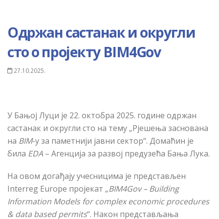
Одржан састанак и округли
сто о пројекту BIM4Gov
27.10.2025.
У Бањ
ој Луци
је 22. октобра 2025. године одржан
састанак и округли сто на тему „Рјешења заснована
на
BIM
-у за паметнији јавни сектор“. Домаћин је
била
EDA
– Агенција за развој предузећа Бања Лука.
На овом догађају учесницима је представљен
Interreg Europe пројекат „
BIM4Gov – Building
Information
Models for complex economic procedures
& data based permits
“. Након представљања