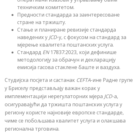
техничким комитетом.
Предности стандарда за заинтересоване
стране на тржишту.
Стање и планиране ревизије стандарда
наведених у
JCD
-у, с фокусом на стандард за
мјерење квалитета поштанских услуга.
Стандард
EN
17837:2023, који дефинише
методологију за обрачун и декларацију
емисија гасова стаклене баште и ваздуха.
Студијска посјета и састанак
CEFTA
-ине
Радне групе
у Бриселу представљају важан корак у
имплементацији нерегулаторних мјера
JCD
-a,
осигуравајући да тржишта поштанских услуга у
региону користе најновије европске стандарде,
чиме се побољшава квалитет услуга и олакшава
регионална трговина.