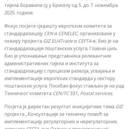
тијела боравили су у Бриселу од 5. до 7. новембра
2025. године.
Фокус посјете сједишту
е
вропских комитета за
стандардизацију
CEN
и
CENELEC
, организоване у
оквиру пројекта
GIZ EU4Trade
и
CEFTA
-e, био
је
на
стандардизациј
и
поштанских услуга. Главни циљ
био је упознавање представника релевантних
административних тијела и института за
стандардизацију с процесом развоја, усвајања и
имплементације европских стандарда у сектору
поштанских услуга. Посебан фокус стављен је на рад
Техничког комитета
CEN/TC
331
,
Postal services
.
Посјета је директан резултат иницијативе тима
GIZ
пројекта „Консултације за техничку помоћ за
имплементацију регулаторних и нерегулаторних