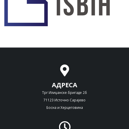
АДРЕСА
Трг Илиџанске бригаде 2б
71123 Источно Сарајево
Босна и Херцеговина