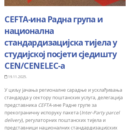
CEFTA-ина Радна група и
национална
стандардизацијска тијела у
студијској посјети сједишту
CEN/CENELEC-a
19.11.2025.
У циљу јачања регионалне сарадње и усклађивања
стандарда у сектору поштанских услуга, делегација
представника
CEFTA
-ине
Радне групе за
прекограничну испоруку пакета (
Inter-Party parcel
delivery
), регулаторних поштанских тијела и
представници националних стандардизацијских