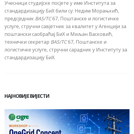
Учесници студијске посјете у име Института за
стандардизацију БиХ били су: Недим Морањкић,
предсједник
BAS/TC
67, Поштанске и логистичке
услуге, стручни савјетник за квалитет у Агенцији за
поштански саобраћај БиХ и Миљан Васковић,
технички секретар
BAS/TC
67, Поштанске и
логистичке услуге,
стручни сарадник у Институту за
стандардизацију БиХ.
НАЈНОВИЈЕ ВИЈЕСТИ