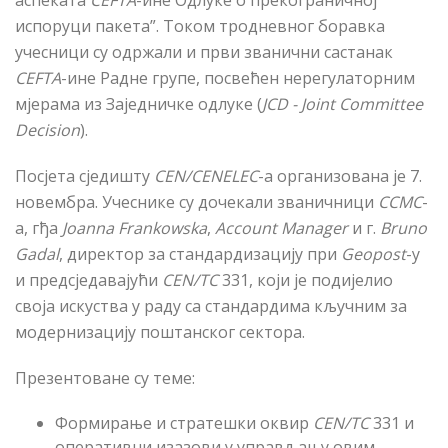
аспеката
CEFTA
-ине
Одлуке о прекограничној
испоруци пакета”. Током тродневног боравка
учесници су одржали и
п
рви званични састанак
CEFTA
-ине
Радне групе, посвећен нерегулаторним
мјерама из Заједничке одлуке (
JCD - Joint Committee
Decision
).
Посјета сједишту
CEN/CENELEC
-a организована је 7.
новембра. Учеснике су дочекали званичници
CCMC
-
a,
гђа
Joanna Frankowska
,
Account Manager
и
г
.
Bruno
Gadal
, директор за стандардизацију при
Geopost
-у
и предсједавајући
CEN/TC
331, који је подијелио
своја искуства у раду са стандардима кључним за
модернизацију поштанског сектора
.
Презентоване су теме:
Формирање и стратешки оквир
CEN/TC
331 и
оперативни изазови у управљању овим