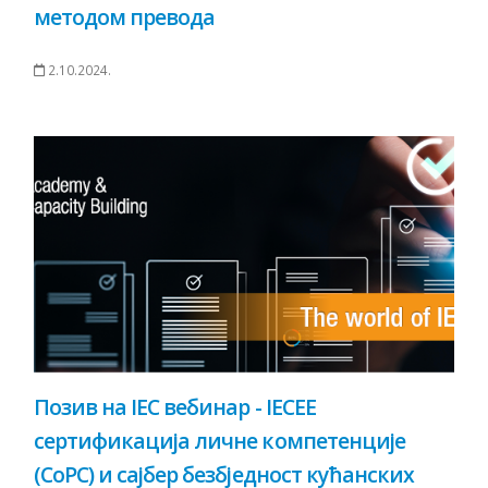
методом превода
2.10.2024.
Позив на IEC вебинар - IECEE
сертификација личне компетенције
(CoPC) и сајбер безбједност кућанских