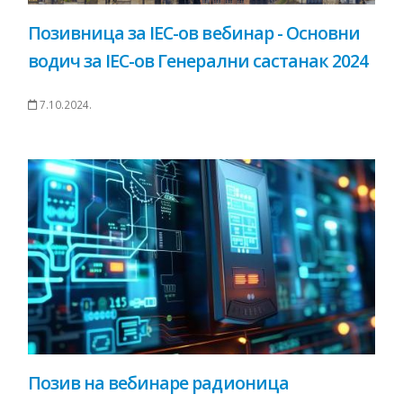
Позивница за IEC-ов вебинар - Основни
водич за IEC-ов Генерални састанак 2024
7.10.2024.
Позив на вебинаре радионица