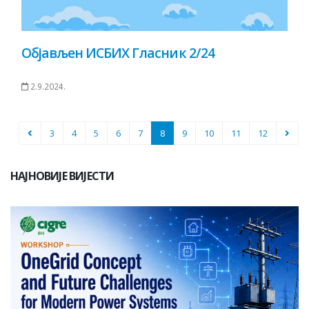
Објављен ИСБИХ Гласник 2/24
2.9.2024.
3
4
5
6
7
8
9
10
11
12
НАЈНОВИЈЕ ВИЈЕСТИ