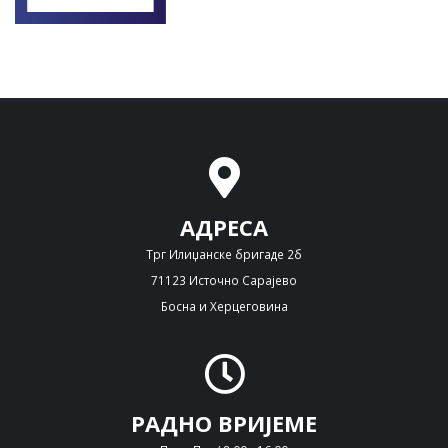
АДРЕСА
Трг Илиџанске бригаде 2б
71123 Источно Сарајево
Босна и Херцеговина
РАДНО ВРИЈЕМЕ