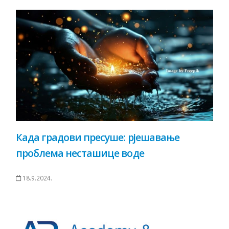
Када градови пресуше: рјешавање
проблема несташице воде
18.9.2024.