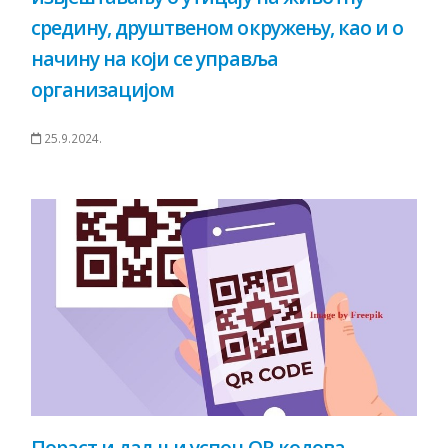
средину, друштвеном окружењу, као и о
начину на који се управља
организацијом
25.9.2024.
Пораст и даљњи успон QR кодова