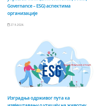
Governance – ESG) аспектима
организације
27.9.2024.
Изградња одрживог пута ка
извјештавању о утицају на животну