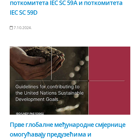
поткомитета IEC SC 59A и поткомитета
IEC SC 59D
7.10.2024.
Прве глобалне међународне смјернице
омогућавају предузећима и