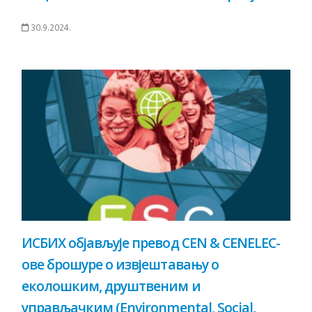
30.9.2024.
ИСБИХ објављује превод CEN & CENELEC-
ове брошуре о извјештавању о
еколошким, друштвеним и
управљачким (Environmental, Social,