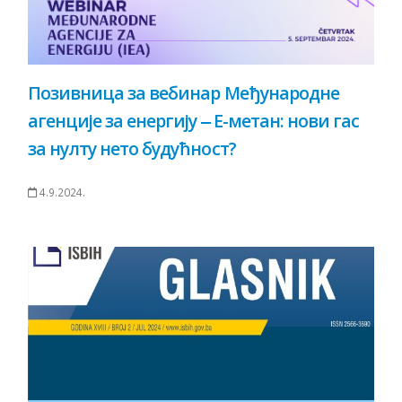
Позивница за вебинар Међународне
агенције за енергију ‒ Е-метан: нови гас
за нулту нето будућност?
4.9.2024.