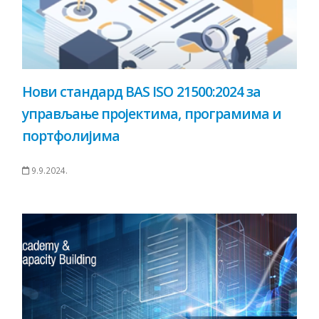
Нови стандард BAS ISO 21500:2024 за
управљање пројектима, програмима и
портфолијима
9.9.2024.