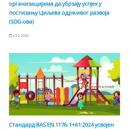
организацијама да убрзају успјех у
постизању Циљева одрживог развоја
(SDG-ова)
4.10.2024.
Стандард BAS EN 1176-1+A1:2024 усвојен