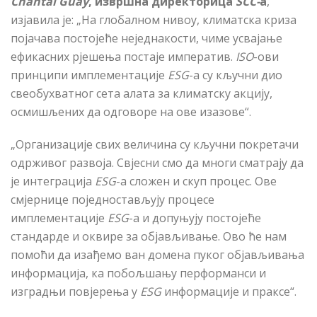
Chantal Guay
, извршна директорица
SCC
-
а
,
изјавила је: „На глобалном нивоу, климатска криза
појачава постојеће неједнакости, чиме усвајање
ефикасних рјешења постаје императив.
ISO
-ови
принципи имплементације
ESG
-а су кључни дио
свеобухватног сета алата за климатску акцију,
осмишљених да одговоре на ове изазове“.
„Организације свих величина су кључни покретачи
одрживог развоја. Свјесни смо да многи сматрају да
је интеграција
ESG
-а сложен и скуп процес. Ове
смјернице поједностављују процесе
имплементације
ESG
-а и допуњују постојеће
стандарде и оквире за објављивање. Ово ће нам
помоћи да изађемо ван домена пуког објављивања
информација, ка побољшању перформанси и
изградњи повјерења у
ESG
информације и праксе“.