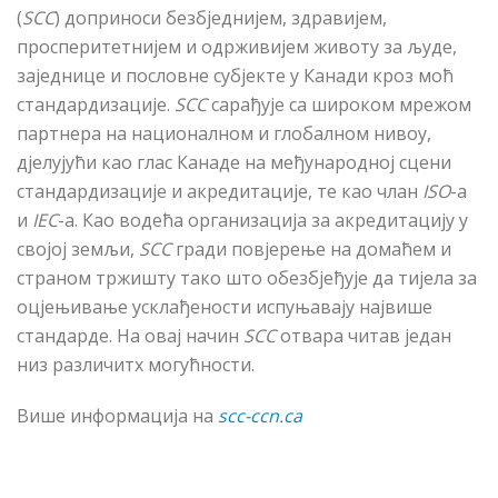
(
SCC
) доприноси безбједнијем, здравијем,
просперитетнијем и одрживијем животу за људе,
заједнице и пословне субјекте у Канади кроз моћ
стандардизације.
SCC
сарађује са широком мрежом
партнера на националном и глобалном нивоу,
дјелујући као глас Канаде на међународној сцени
стандардизације и акредитације, те као члан
ISO
-а
и
IEC
-а. Као водећа организација за акредитацију у
својој земљи,
SCC
гради повјерење на домаћем и
страном тржишту тако што обезбјеђује да тијела за
оцјењивање усклађености испуњавају највише
стандарде. На овај начин
SCC
отвара читав један
низ различитх могућности.
Више информација на
scc-ccn.ca