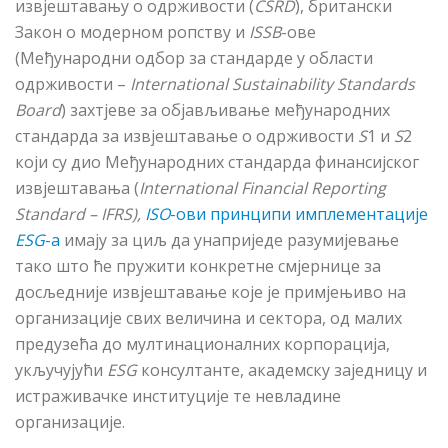
извјештавању о одрживости (
CSRD
), британски
Закон о модерном ропству и
ISSB
-ове
(Међународни одбор за стандарде у области
одрживости –
International Sustainability Standards
Board
) захтјеве за објављивање међународних
стандарда за извјештавање о одрживости
S
1
и
S
2
који су дио Међународних стандарда финансијског
извјештавања (
International Financial Reporting
Standard
– IFRS
),
ISO
-ови принципи имплементације
ESG
-а
имају за циљ да унаприједе разумијевање
тако што ће пружити конкретне смјернице за
досљедније извјештавање које је примјењиво на
организације свих величина и сектора, од малих
предузећа до мултинационалних корпорација,
укључујући
ESG
консултанте, академску заједницу и
истраживачке институције те невладине
организације.