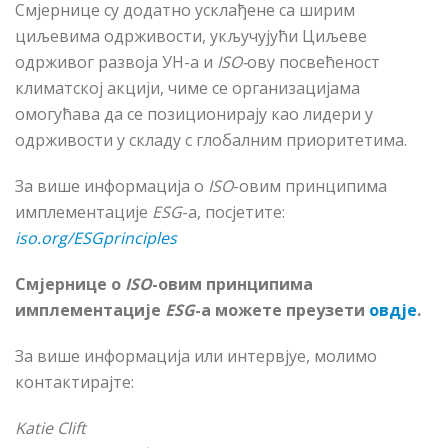
Смјернице су додатно усклађене са ширим
циљевима одрживости, укључујући Циљеве
одрживог развоја УН-а и
ISO-
ову посвећеност
климатској акцији, чиме се организацијама
омогућава да се позиционирају као лидери у
одрживости у складу с глобалним приоритетима.
За више информација о
ISO
-овим принципима
имплементације
ESG
-а, посјетите:
iso.org/ESGprinciples
Смјернице о
ISO
-овим принципима
имплементације
ESG
-a
можете преузети
овдје
.
За више информација или интервјуе, молимо
контактирајте:
Katie Clift