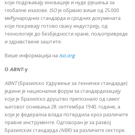
који подржавају иновације и нуде рјешења за
глобалне изазове.
ISO
је објавио више од 25.000
међународних стандарда и сродних докумената
који покривају готово сваку индустрију, од
технологије до безбједности хране, пољопривреде
и здравствене заштите.
Више информација на
iso.org
О
ABNT
-у
ABNT
(бразилско Удружење за техничке стандарде)
једини је национални форум за стандардизацију
који је бразилско друштво препознало од самог
његовог оснивања 28. септембра 1940. године, а
који је федерална влада потврдила кроз различите
правне инструменте. Одговоран је за развој
бразилских стандарда
(
NBR
)
за различите секторе.