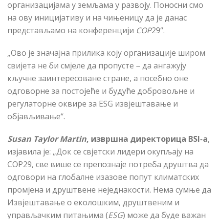
организацијама у земљама у развоју. Поносни смо
на ову иницијативу и на чињеницу да је данас
представљамо на конференцији
COP
29“.
„Ово је значајна прилика коју организације широм
свијета не би смјеле да пропусте – да ангажују
кључне заинтересоване стране, а посебно оне
одговорне за постојеће и будуће добровољне и
регулаторне оквире за ESG извјештавање и
објављивање“.
Susan Taylor Martin
, извршна директорица
BSI
-а
,
изјавила је: „Док се свјетски лидери окупљају на
COP
29, све више се препознаје потреба друштва да
одговори на глобалне изазове попут климатских
промјена и друштвене неједнакости. Нема сумње да
Извјештавање о еколошким, друштвеним и
управљачким питањима (
ESG
) може да буде важан