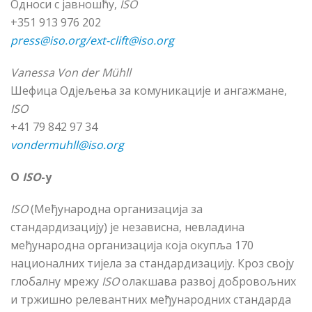
Односи с јавношћу,
ISO
+351 913 976 202
press@iso.org/ext-clift@iso.org
Vanessa Von der Mühll
Шефица Одјељења за комуникације и ангажмане,
ISO
+41 79 842 97 34
vondermuhll@iso.org
О
ISO
-у
ISO
(Међународна организација за
стандардизацију) је независна, невладина
међународна организација која окупља 170
националних тијела за стандардизацију. Кроз своју
глобалну мрежу
ISO
олакшава развој добровољних
и тржишно релевантних међународних стандарда