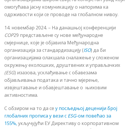
омогућава јасну комуникацију о напорима ка
одрживости који се проводе на глобалном нивоу.
14. новембар 2024. – На данашњој конференцији
COP
29
представљене су нове међународне
смјернице, које је објавила Међународна
организација за стандардизацију (
ISO
) да би
организацијама олакшала сналажење у сложеном
окружењу еколошких, друштвених и управљачких
(ESG
) изазова, усклађивање с обавезама
објављивања података и тачно мјерење,
извјештавање и обавјештавање о њиховим
активностима.
С обзиром на то да се
у посљедњој деценији број
глобалних прописа у вези с
ESG
-ом повећао за
155%,
укључујући ЕУ Директиву о корпоративном