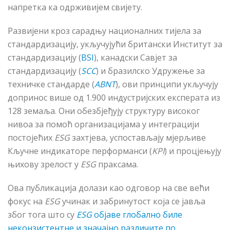
напретка ка одрживијем свијету.
Развијени кроз сарадњу националних тијела за
стандардизацију, укључујући британски Институт за
стандардизацију (
BSI
), канадски Савјет за
стандардизацију (
SCC
) и бразилско Удружење за
техничке стандарде (
ABNT
), ови принципи укључују
допринос више од 1.900 индустријских експерата из
128 земаља. Они обезбјеђују структуру високог
нивоа за помоћ организацијама у интеграцији
постојећих
ESG
захтјева, успостављају мјерљиве
Кључне индикаторе перформанси (
KPI
) и процјењују
њихову зрелост у
ESG
праксама.
Ова публикација долази као одговор на све већи
фокус на
ESG
учинак и забринутост која се јавља
због тога што су
ESG
објаве глобално биле
неконзистентне и значајно различите по