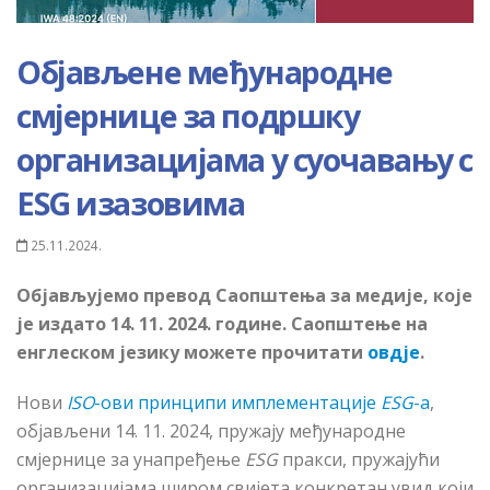
Објављене међународне
смјернице за подршку
организацијама у суочавању с
ESG изазовима
25.11.2024.
Објављујемо превод Саопштења за медије, које
је издато 14. 11. 2024. године. Саопштење на
енглеском језику можете прочитати
овдје
.
Нови
ISO
-ови принципи имплементације
ESG
-а
,
објављени 14. 11. 2024, пружају међународне
смјернице за унапређење
ESG
пракси, пружајући
организацијама широм свијета конкретан увид који