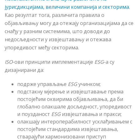
јурисдикцијама, величини компанија и секторима
.
Као резултат тога, различита правила о
објављивању могу да отежају организацијама да се
снађу у разним системима, што доводи до
недосљедности у извјештавању и отежава
упоредивост међу секторима.
ISO
-ови принципи имплементације
ESG
-а су
дизајнирани да:
подрже управљање
ESG
учинком;
подстакну мјерење и извјештавање према
постојећим оквирима објављивања, да би
глобално олакшале досљедност, упоредивост
и поузданост
ESG
извјештавања и пракси;
олакшају интероперабилност усклађивањем с
постојећим стандардима извјештавања,
стварајући хармонизовани приступ