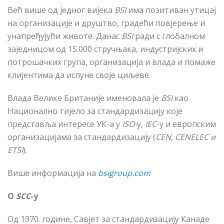
Већ више од једног вијека
BSI
има позитиван утицај
на организације и друштво, градећи повјерење и
унапређујући животе. Данас
BSI
ради с глобалном
заједницом од 15.000 стручњака, индустријских и
потрошачких група, организација и влада и помаже
клијентима да испуне своје циљеве.
Влада Велике Британије именовала је
BSI
као
Национално тијело за стандардизацију које
представља интересе УК-а у
ISO-
у,
IEC
-у и европским
организацијама за стандардизацију (
CEN
, CENELEC
и
ETSI
).
Више информација на
bsigroup.com
О
SCC
-у
Од 1970. године, Савјет за стандардизацију Канаде