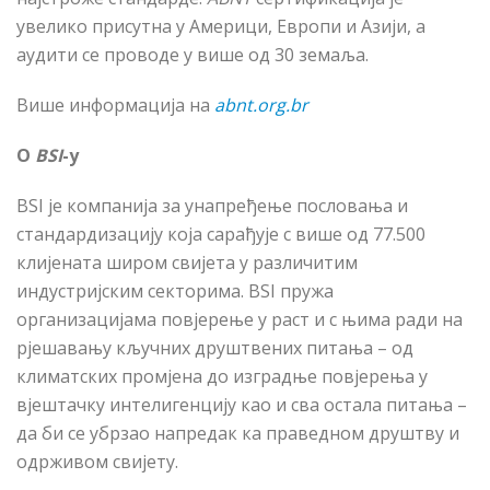
увелико присутна у Америци, Европи и Азији, а
аудити се проводе у више од 30 земаља.
Више информација на
abnt.org.br
О
BSI
-у
BSI
је компанија за унапређење пословања и
стандардизацију која сарађује с више од 77.500
клијената широм свијета у различитим
индустријским секторима.
BSI
пружа
организацијама повјерење у раст и с њима ради на
рјешавању кључних друштвених питања – од
климатских промјена до изградње повјерења у
вјештачку интелигенцију као и сва остала питања –
да би се убрзао напредак ка праведном друштву и
одрживом свијету.