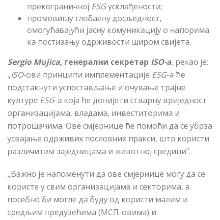
прекограничној
ESG
усклађености;
промовишу глобалну досљедност,
омогућавајући јасну комуникацију о напорима
ка постизању одрживости широм свијета.
Sergio Mujica
, генерални секретар
ISO-а
, рекао је:
„
ISO
-ови принципи имплементације
ESG
-а ће
подстакнути успостављање и очување трајне
културе
ESG
-а која ће донијети стварну вриједност
организацијама, владама, инвеститорима и
потрошачима. Ове смјернице ће помоћи да се убрза
усвајање одрживих пословних пракси, што користи
различитим заједницама и животној средини“.
„Важно је напоменути да ове смјернице могу да се
користе у свим организацијама и секторима, а
посебно би могле да буду од користи малим и
средњим предузећима (МСП-овима) и