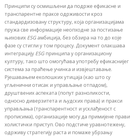
Принципи су осмишљени да подрже ефикасне и
транспарентне праксе одрживости кроз
стандардизовану структуру, која организацијама
пружа све информације неопходне за постизање
њихових
ESG
амбиција, без обзира на то до које
фазе су стигли у том процесу. Документ олакшава
интеграцију
ESG
принципа у организациону
културу, тако што омогућава употребу ефикаснијег
система за праћење учинка и извјештавање.
Рјешавањем еколошких утицаја (као што су
угљенични отисак и управљање отпадом),
друштвених аспеката (попут разноликости,
односно диверзитета и људских права) и пракси
управљања (транспарентност и усклађеност с
прописима), организације могу
да
примијене прави
холистички приступ. Ово подстиче уравнотежену,
одрживу стратегију раста и помаже убрзању