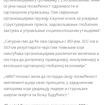
организацијама у суочавању с
ESG
изазовима, чиме
се јача наша посвећеност одрживости и
одговорном управљању. Ове смјернице
организацијама пружају кључни основ за усвајање
структурираних пракси, задовољавање глобалних
захтјева и управљање социоеколошким утицајима“.
„Сигурни смо да ће ова сарадња с
BSI
-јем,
SCC
-ом и
ISO
-ом резултирати чврстим темељем који
омогућава организацијама различитих величина и
сектора да допринесу праведнијој, инклузивнијој и
еколошки одговорној глобалној економији.“
„
ABNT
поново жели да потврди своју посвећеност
имплементацији ових принципа, у заједничким
напорима који уједињују лидере и стручњаке
широм свијета за бољу будућност.“