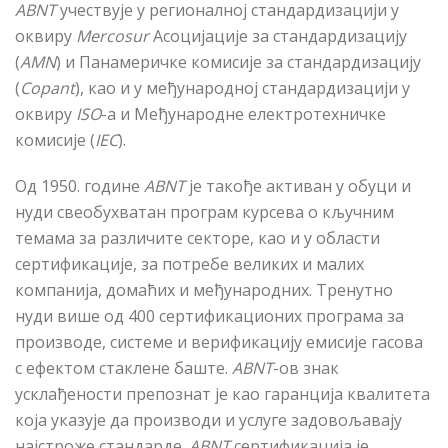
ABNT
учествује у регионалној стандардизацији у
оквиру
Mercosur
Асоцијације за стандардизацију
(
AMN
) и Панамеричке комисије за стандардизацију
(
Copant
), као и у међународној стандардизацији у
оквиру
ISO
-а и Међународне електротехничке
комисије (
IEC
).
Од 1950. године
ABNT
је такође активан у обуци и
нуди свеобухватан програм курсева о кључним
темама за различите секторе, као и у области
сертификације, за потребе великих и малих
компанија, домаћих и међународних. Тренутно
нуди више од 400 сертификационих програма за
производе, системе и верификацију емисије гасова
с ефектом стаклене баште.
ABNT
-ов знак
усклађености препознат је као гаранција квалитета
која указује да производи и услуге задовољавају
најстроже стандарде.
ABNT
сертификација је