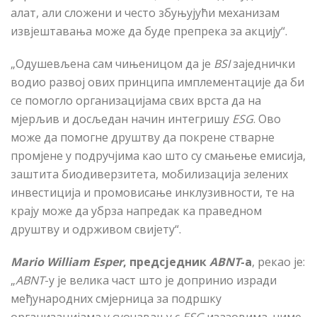
алат, али сложени и често збуњујући механизам
извјештавања може да буде препрека за акцију“.
„Одушевљена сам чињеницом да је
BSI
заједнички
водио развој ових принципа имплементације да би
се помогло организацијама свих врста да на
мјерљив и досљедан начин интегришу
ESG
. Ово
може да помогне друштву да покрене стварне
промјене у подручјима као што су смањење емисија,
заштита биодиверзитета, мобилизација зелених
инвестиција и промовисање инклузивности, те на
крају може да убрза напредак ка праведном
друштву и одрживом свијету“.
Mario William Esper
, предсједник
ABNT
-а
, рекао је:
„
ABNT
-у је велика част што је допринио изради
међународних смјерница за подршку