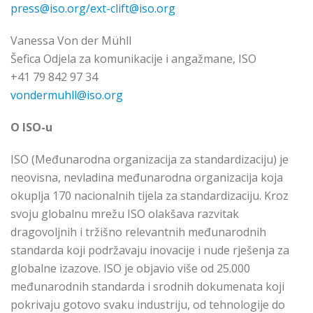
press@iso.org/ext-clift@iso.org
Vanessa Von der Mühll
Šefica Odjela za komunikacije i angažmane, ISO
+41 79 842 97 34
vondermuhll@iso.org
O ISO-u
ISO (Međunarodna organizacija za standardizaciju) je
neovisna, nevladina međunarodna organizacija koja
okuplja 170 nacionalnih tijela za standardizaciju. Kroz
svoju globalnu mrežu ISO olakšava razvitak
dragovoljnih i tržišno relevantnih međunarodnih
standarda koji podržavaju inovacije i nude rješenja za
globalne izazove. ISO je objavio više od 25.000
međunarodnih standarda i srodnih dokumenata koji
pokrivaju gotovo svaku industriju, od tehnologije do