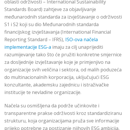
oblasti održivosti – International Sustainability
Standards Board) zahtjeve za objavljivanje
međunarodnih standarda za izvještavanje o održivosti
S1 i S2 koji su dio Međunarodnih standarda
financijskog izvještavanja (International Financial
Reporting Standard – IFRS),
ISO-ova načela
implementacije ESG-a
imaju za cilj unaprijediti
razumijevanje tako što će pružiti konkretne smjernice
za dosljednije izvještavanje koje je primjenjivo na
organizacije svih veličina i sektora, od malih poduzeća
do multinacionalnih korporacija, uključujući ESG
konzultante, akademsku zajednicu i istraživačke
institucije te nevladine organizacije.
Načela su osmišljena da podrže učinkovite i
transparentne prakse održivosti kroz standardiziranu
strukturu, koja organizacijama pruža sve informacije
prijeko potrebne za postizanje njihovih ESG ambicija,