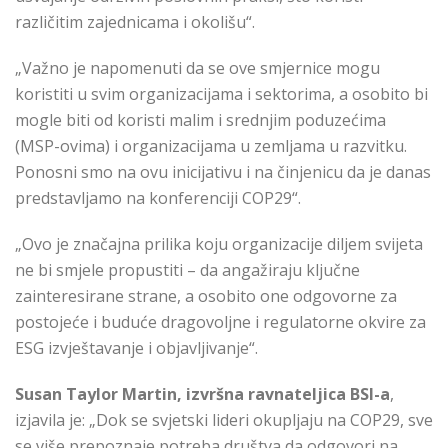
različitim zajednicama i okolišu“.
„Važno je napomenuti da se ove smjernice mogu
koristiti u svim organizacijama i sektorima, a osobito bi
mogle biti od koristi malim i srednjim poduzećima
(MSP-ovima) i organizacijama u zemljama u razvitku.
Ponosni smo na ovu inicijativu i na činjenicu da je danas
predstavljamo na konferenciji COP29“.
„Ovo je značajna prilika koju organizacije diljem svijeta
ne bi smjele propustiti – da angažiraju ključne
zainteresirane strane, a osobito one odgovorne za
postojeće i buduće dragovoljne i regulatorne okvire za
ESG izvještavanje i objavljivanje“.
Susan Taylor Martin, izvršna ravnateljica BSI-a
,
izjavila je: „Dok se svjetski lideri okupljaju na COP29, sve
se više prepoznaje potreba društva da odgovori na