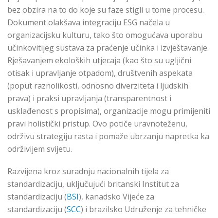
bez obzira na to do koje su faze stigli u tome procesu.
Dokument olakšava integraciju ESG načela u
organizacijsku kulturu, tako što omogućava uporabu
učinkovitijeg sustava za praćenje učinka i izvještavanje.
Rješavanjem ekoloških utjecaja (kao što su ugljični
otisak i upravljanje otpadom), društvenih aspekata
(poput raznolikosti, odnosno diverziteta i ljudskih
prava) i praksi upravljanja (transparentnost i
usklađenost s propisima), organizacije mogu primijeniti
pravi holistički pristup. Ovo potiče uravnoteženu,
održivu strategiju rasta i pomaže ubrzanju napretka ka
održivijem svijetu.
Razvijena kroz suradnju nacionalnih tijela za
standardizaciju, uključujući britanski Institut za
standardizaciju (
BSI
), kanadsko Vijeće za
standardizaciju (
SCC
) i brazilsko Udruženje za tehničke