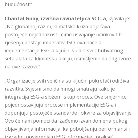
budućnost.“
Chantal Guay, izvršna ravnateljica SCC-a
, izjavila je:
„Na globalnoj razini, klimatska kriza pojačava
postojeće nejednakosti, čime usvajanje učinkovitih
rješenja postaje imperativ. ISO-ova načela
implementacije ESG-a ključni su dio sveobuhvatnog
seta alata za klimatsku akciju, osmišljenih da odgovore
na ove izazove“.
„Organizacije svih veličina su ključni pokretači održiva
razvitka. Svjesni smo da mnogi smatraju kako je
integracija ESG-a složen i skup proces. Ove smjernice
pojednostavljuju procese implementacije ESG-a i
dopunjuju postojeće standarde i okvire za objavljivanje.
Ovo će nam pomoći da izađemo izvan domena pukog
objavljivanja informacija, ka poboljšanju performansi i
izgradnji povjerenja u ESG informacije i prakse“.