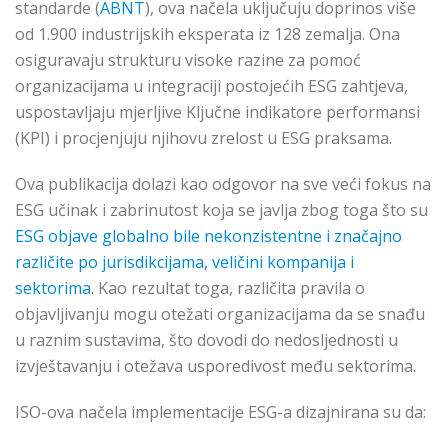
standarde (
ABNT
), ova načela uključuju doprinos više
od 1.900 industrijskih eksperata iz 128 zemalja. Ona
osiguravaju strukturu visoke razine za pomoć
organizacijama u integraciji postojećih ESG zahtjeva,
uspostavljaju mjerljive Ključne indikatore performansi
(KPI) i procjenjuju njihovu zrelost u ESG praksama.
Ova publikacija dolazi kao odgovor na sve veći fokus na
ESG učinak i zabrinutost koja se javlja zbog toga što su
ESG objave globalno bile nekonzistentne i značajno
različite po jurisdikcijama, veličini kompanija i
sektorima
. Kao rezultat toga, različita pravila o
objavljivanju mogu otežati organizacijama da se snađu
u raznim sustavima, što dovodi do nedosljednosti u
izvještavanju i otežava usporedivost među sektorima.
ISO-ova načela implementacije ESG-a dizajnirana su da: