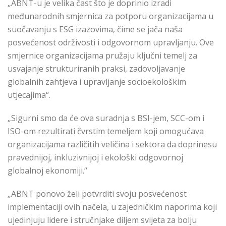
„ABNT-u je velika čast što je doprinio izradi
međunarodnih smjernica za potporu organizacijama u
suočavanju s ESG izazovima, čime se jača naša
posvećenost održivosti i odgovornom upravljanju. Ove
smjernice organizacijama pružaju ključni temelj za
usvajanje strukturiranih praksi, zadovoljavanje
globalnih zahtjeva i upravljanje socioekološkim
utjecajima“.
„Sigurni smo da će ova suradnja s BSI-jem, SCC-om i
ISO-om rezultirati čvrstim temeljem koji omogućava
organizacijama različitih veličina i sektora da doprinesu
pravednijoj, inkluzivnijoj i ekološki odgovornoj
globalnoj ekonomiji.“
„ABNT ponovo želi potvrditi svoju posvećenost
implementaciji ovih načela, u zajedničkim naporima koji
ujedinjuju lidere i stručnjake diljem svijeta za bolju