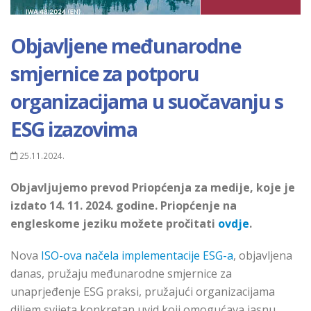
Objavljene međunarodne
smjernice za potporu
organizacijama u suočavanju s
ESG izazovima
25.11.2024.
Objavljujemo prevod Priopćenja za
medije
, koje je
izdato 14. 11. 2024. godine. Priopćenje na
engleskome jeziku možete pročitati
ovdje
.
Nova
ISO-ova načela implementacije ESG-a
, objavljena
danas, pružaju međunarodne smjernice za
unaprjeđenje ESG praksi, pružajući organizacijama
diljem svijeta konkretan uvid koji omogućava jasnu