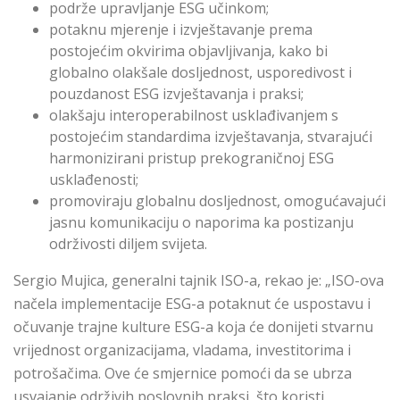
podrže upravljanje ESG učinkom;
potaknu mjerenje i izvještavanje prema
postojećim okvirima objavljivanja, kako bi
globalno olakšale dosljednost, usporedivost i
pouzdanost ESG izvještavanja i praksi;
olakšaju interoperabilnost usklađivanjem s
postojećim standardima izvještavanja, stvarajući
harmonizirani pristup prekograničnoj ESG
usklađenosti;
promoviraju globalnu dosljednost, omogućavajući
jasnu komunikaciju o naporima ka postizanju
održivosti diljem svijeta.
Sergio Mujica, generalni tajnik ISO-a
, rekao je: „ISO-ova
načela implementacije ESG-a potaknut će uspostavu i
očuvanje trajne kulture ESG-a koja će donijeti stvarnu
vrijednost organizacijama, vladama, investitorima i
potrošačima. Ove će smjernice pomoći da se ubrza
usvajanje održivih poslovnih praksi, što koristi