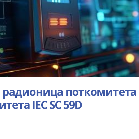
е радионица поткомитета
итета IEC SC 59D