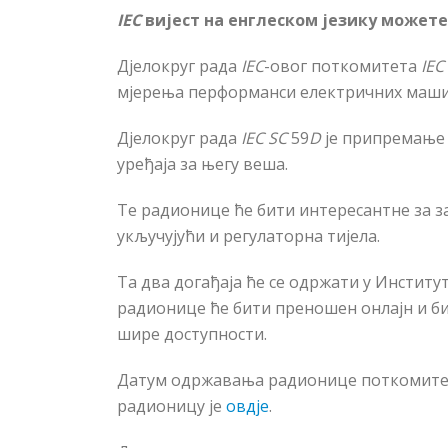
IEC
вијест на енглеском језику может
Дјелокруг рада
IEC
-овог поткомитета
IEC
мјерења перформанси електричних машин
Дјелокруг рада
IEC SC
59
D
је припремање 
уређаја за његу веша.
Те радионице ће бити интересантне за з
укључујући и регулаторна тијела.
Та два догађаја ће се одржати у Институ
радионице ће бити преношен онл
ајн
и би
шире доступности.
Датум одржавања радионице поткомит
радионицу је
овдје
.