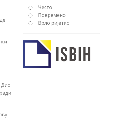
Често
Повремено
де
Врло ријетко
нси
. Дио
 ради
ову