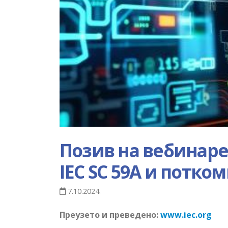
Позив на вебинар
IEC SC 59A и потком
7.10.2024.
Преузето и преведено:
www.iec.org