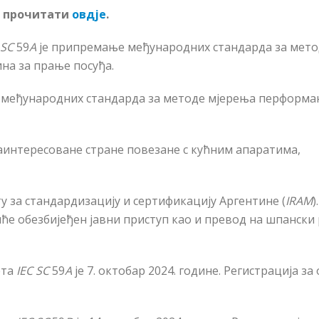
е прочитати
овдје
.
 SC
59
A
је припремање међународних стандарда за мето
а за прање посуђа.
међународних стандарда за методе мјерења перформа
аинтересоване стране повезане с кућним апаратима,
ту за стандардизацију и сертификацију Аргентине (
IRAM
)
ће обезбијеђен јавни приступ као и превод на шпански
ета
IEC SC
59
A
je 7.
октобар 2024
.
године. Регистрација за 