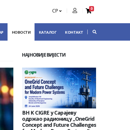
0
СР
АР
НОВОСТИ
КАТАЛОГ
КОНТАКТ
НАЈНОВИЈЕ ВИЈЕСТИ
BH K CIGRE у Сарајеву
одржао радионицу „OneGrid
Concept and Future Challenges