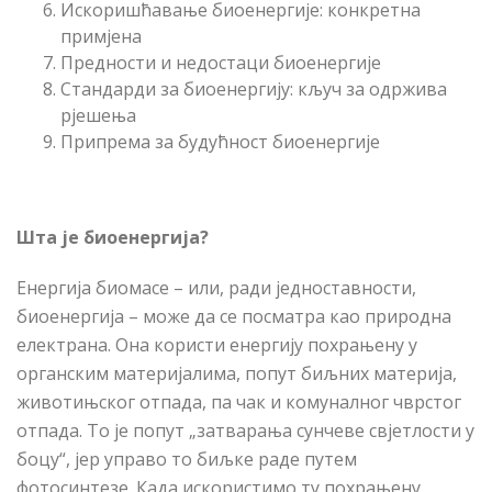
Искоришћавање биоенергије: конкретна
примјена
Предности и недостаци биоенергије
Стандарди за биоенергију: кључ за одржива
рјешења
Припрема за будућност биоенергије
Шта је биоенергија?
Енергија биомасе – или, ради једноставности,
биоенергија – може да се посматра као природна
електрана. Она користи енергију похрањену у
органским материјалима, попут биљних материја,
животињског отпада, па чак и комуналног чврстог
отпада. То је попут „затварања сунчеве свјетлости у
боцу“, јер управо то биљке раде путем
фотосинтезе. Када искористимо ту похрањену