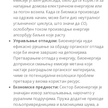
емисије угљен-диоксида, било да се користи за
напајање домова електричном енергијом или
за погон возила. Када се биомаса производи
на одржив начин, може бити дио неутралног
угљеничног циклуса, што значи да
CO
₂
ослобођен током производње енергије
апсорбују биљке које расту.
Управљање отпадом
:
Биоенергија нуди
ефикасно рјешење за обраду органског отпада
који би иначе завршио на депонијама.
Претварањем отпада у енергију, биоенергија
доприноси смањењу емисије метана који
настаје разградњом органског материјала,
чиме се потенцијални еколошки проблем
претвара у веома користан ресурс.
Економске предности
:
Сектор биоенергије је
значајан извор запошљавања, нарочито у
руралним подручјима. Пружа додатне приходе
пољопривредницима и власницима шума, а