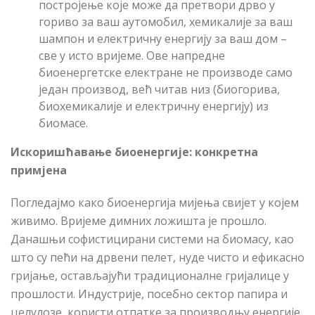
постројење које може да претвори дрво у
гориво за ваш аутомобил, хемикалије за ваш
шампон и електричну енергију за ваш дом –
све у исто вријеме. Ове напредне
биоенергетске електране не производе само
један производ, већ читав низ (биогорива,
биохемикалије и електричну енергију) из
биомасе.
Искоришћавање биоенергије: конкретна
примјена
Погледајмо како биоенергија мијења свијет у којем
живимо. Вријеме димних ложишта је прошло.
Данашњи софистицирани системи на биомасу, као
што су пећи на дрвени пелет, нуде чисто и ефикасно
гријање, остављајући традиционалне гријалице у
прошлости. Индустрије, посебно сектор папира и
целулозе, користи отпатке за производњу енергије,