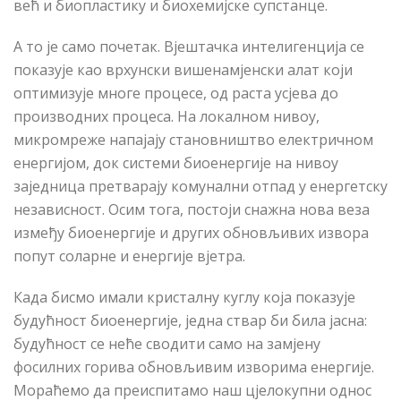
већ и биопластику и биохемијске супстанце.
А то је само почетак. Вјештачка интелигенција се
показује као врхунски вишенамјенски алат који
оптимизује многе процесе, од раста усјева до
производних процеса. На локалном нивоу,
микромреже напајају становништво електричном
енергијом, док системи биоенергије на нивоу
заједница претварају комунални отпад у енергетску
независност. Осим тога, постоји снажна нова веза
између биоенергије и других обновљивих извора
попут соларне и енергије вјетра.
Када бисмо имали кристалну куглу која показује
будућност биоенергије, једна ствар би била јасна:
будућност се неће сводити само на замјену
фосилних горива обновљивим изворима енергије.
Мораћемо да преиспитамо наш цјелокупни однос