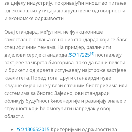
за цијелу индустрију, покривајући мноштво питања,
од еколошких утицаја до друштвене одговорности
и економске одрживости.
Овај стандард, међутим, не функционише
самостално: ослања се на низ стандарда који се баве
специфичним темама. На примјер, различити
[4]
дијелови серије стандарда
ISO
17225
постављају
захтјеве за чврста биогорива, тако да ваши пелети
и брикети од дрвета испуњавају најстроже захтјеве
квалитета. Поред тога, други стандарди нуде
кључне смјернице у вези с течним биогоривима или
системима за биогас. Заједно, ови стандарди
обликују будућност биоенергије и развијају знање и
стручност који ће омогућити напредак у овој
области.
ISO
13065:2015
Критеријуми одрживости за