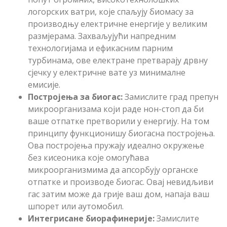
логорских ватри, које спаљују биомасу за
производњу електричне енергије у великим
размјерама. Захваљујући напредним
технологијама и ефикасним парним
турбинама, ове електране претварају дрвну
сјечку у електричне вате уз минималне
емисије.
Постројења за биогас:
Замислите град препун
микроорганизама који раде нон-стоп да би
ваше отпатке претворили у енергију. На том
принципу функционишу биогасна постројења.
Ова постројења пружају идеално окружење
без кисеоника које омогућава
микроорганизмима да апсорбују органске
отпатке и производе биогас. Овај невидљиви
гас затим може да грије ваш дом, напаја ваш
шпорет или аутомобил.
Интегрисане биорафинерије:
Замислите