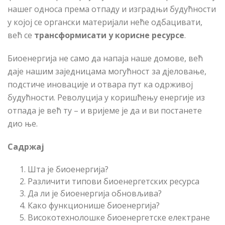
нашег односа према отпаду и изградњи будућности
у којој се органски материјали неће одбацивати,
већ се
трансформисати у корисне ресурсе
.
Биоенергија не само да напаја наше домове, већ
даје нашим заједницама могућност за дјеловање,
подстиче иновације и отвара пут ка одрживој
будућности. Револуција у коришћењу енергије из
отпада је већ ту – и вријеме је да и ви постанете
дио ње.
Садржај
Шта је биоенергија?
Различити типови биоенергетских ресурса
Да ли је биоенергија обновљива?
Како функционише биоенергија?
Високотехнолошке биоенергетске електране