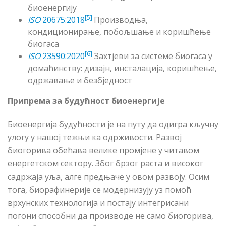
биоенергију
[5]
ISO
20675:2018
Производња,
кондиционирање, побољшање и коришћење
биогаса
[6]
ISO
23590:2020
Захтјеви за системе биогаса у
домаћинству: дизајн, инсталација, коришћење,
одржавање и безбједност
Припрема за будућност биоенергије
Биоенергија будућности је на путу да одигра кључну
улогу у нашој тежњи ка одрживости. Развој
биогорива обећава велике промјене у читавом
енергетском сектору. Због брзог раста и високог
садржаја уља, алге предњаче у овом развоју. Осим
тога, биорафинерије се модернизују уз помоћ
врхунских технологија и постају интегрисани
погони способни да производе не само биогорива,