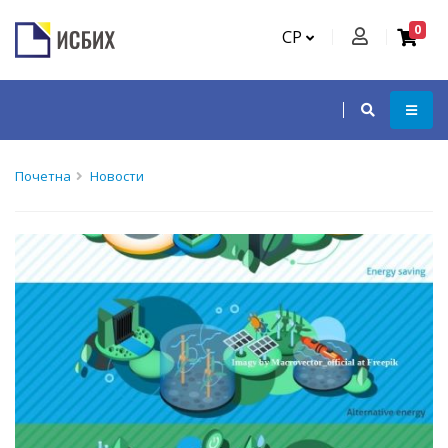
0
СР
Почетна
Новости