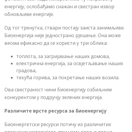
енергију, ослобађамо снажан и свестран извор
обновљиве енергије.
Од тог тренутка, ствари постају заиста занимљиве.
Биоенергија није једнострано рјешење. Она може
веома ефикасно да се користи у три облика:
топлота, за загријавање наших домова,
електрична енергија, за освјетљавање наших
градова,
текућа горива, за покретање наших возила.
Ова свестраност чини биоенергију озбиљним
конкурентом у подручју зелених енергија.
Различите врсте ресурса за биоенергију
Биоенергетски ресурси потичу из различитих