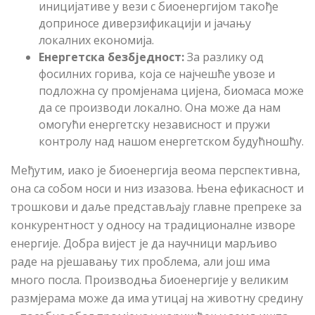
иницијативе у вези с биоенергијом такође
доприносе диверзификацији и јачању
локалних економија.
Енергетска безбједност
:
За разлику од
фосилних горива, која се најчешће увозе и
подложна су промјенама цијена, биомаса може
да се производи локално. Она може да нам
омогући енергетску независност и пружи
контролу над нашом енергетском будућношћу.
Међутим, иако је биоенергија веома перспективна,
она са собом носи и низ изазова. Њена ефикасност и
трошкови и даље представљају главне препреке за
конкурентност у односу на традиционалне изворе
енергије. Добра вијест је да научници марљиво
раде на рјешавању тих проблема, али још има
много посла. Производња биоенергије у великим
размјерама може да има утицај на животну средину