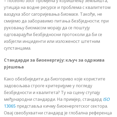
– посебно због промјена у коришћењу земљишта,
утицаја на водне ресурсе и проблема с квалитетом
ваздуха због сагоријевања биомасе. Такође, не
смијемо да заборавимо питања безбједности; при
руковању биомасом морају да се поштују
одговарајући безбједносни протоколи да би се
избјегли инциденти или изложеност штетним
супстанцама.
Стандарди за биоенергију: кључ за одржива
рјешења
Како обезбиједити да биогориво које користите
задовољава строге критеријуме у погледу
безбједности и квалитета? Ту на сцену ступају
међународни стандарди. На примјер, стандард
ISO
13065
представља кичму биоенергетског сектора.
Овај свеобухватни стандард је глобална референца