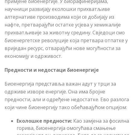
примјене биоенергије. У биорафинеријама,
научници развијају еколошки прихватљиве
алтернативе производима који се добијају из
нафте, претварајући остатке усјева у хемикалије
прихватљивије за животну средину. Свједоци смо
биоенергетске револуције која претвара отпатке у
вриједан ресурс, отварајући нове могућности за
економију и одрживост.
Предности и недостаци биоенергије
Биоенергија представља важан адут у трци за
одрживе изворе енергије. Она има бројне
предности, али и одређене недостатке. Ево разлога
који чине биоенергију тако обећавајућом опцијом:
Еколошке предности
:
Као замјена за фосилна
горива, биоенергија омогућава смањење