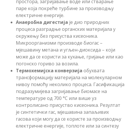
простора, загријавање воде или стварање
паре која покреће турбине за производњу
електричне енергије.
Анаеробна дигестија
је дио природних
процеса разградње органских материјала у
окружењу без присуства кисеоника.
Микроорганизми производе биогас –
мјешавину метана и угљен-диоксида – који
може да се користи за кухање, гријање или као
погонско гориво за возила.
Термохемијска конверзија
обухвата
трансформацију материјала на молекуларном
нивоу помоћу неколико процеса. Гасификација
подразумијева загријавање биомасе на
температуре од 700 °
C
или више уз
контролисано присуство кисеоника. Резултат
је синтетички гас, мјешавина запаљивих
гасова који могу да се користе за производњу
електричне енергије, топлоте или за синтезу