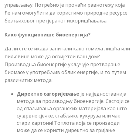
управљању. Потребно је пронаћи равнотежу која
ће нам омогућити да користимо природне ресурсе
без њиховог претјераног искоришћавања.
Како функционише биоенергија?
Да ли сте се икада запитали како гомила лишћа или
пиљевине може да освијетли ваш дом?
Производња биоенергије укључује претварање
биомасе у употребљив облик енергије, и то путем
различитих метода:
Директно сагоријевање
је најједноставнија
метода за производњу биоенергије. Састоји се
од спаљивања органских материјала као што
су дрвне сјечке, стабљике кукуруза или чак
стари картони! Топлота која се производи
може да се користи директно за гријање