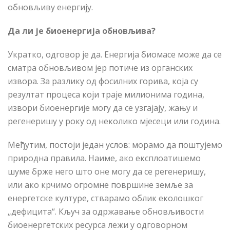
обновљиву енергију.
Да ли је биоенергија обновљива?
Укратко, одговор је да. Енергија биомасе може да се
сматра обновљивом јер потиче из органских
извора. За разлику од фосилних горива, која су
резултат процеса који траје милионима година,
извори биоенергије могу да се узгајају, жању и
регенеришу у року од неколико мјесеци или година.
Међутим, постоји један услов: морамо да поштујемо
природна правила. Наиме, ако експлоатишемо
шуме брже него што оне могу да се регенеришу,
или ако крчимо огромне површине земље за
енергетске културе, стварамо облик еколошког
„дефицита“. Кључ за одржавање обновљивости
биоенергетских ресурса лежи у одговорном