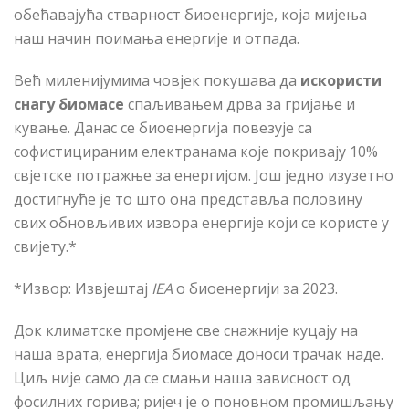
обећавајућа стварност биоенергије, која мијења
наш начин поимања енергије и отпада.
Већ миленијумима човјек покушава да
искористи
снагу биомасе
спаљивањем дрва за гријање и
кување. Данас се биоенергија повезује са
софистицираним електранама које покривају 10%
свјетске потражње за енергијом. Још једно изузетно
достигнуће је то што она представља половину
свих обновљивих извора енергије који се користе у
свијету.*
*Извор: Извјештај
IEA
о биоенергији за 2023.
Док климатске промјене све снажније куцају на
наша врата, енергија биомасе доноси трачак наде.
Циљ није само да се смањи наша зависност од
фосилних горива; ријеч је о поновном промишљању