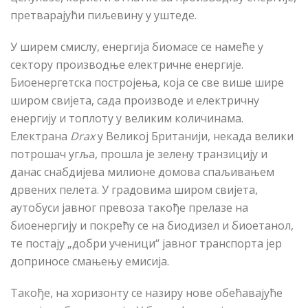
претварајући пиљевину у уштеде.
У ширем смислу, енергија биомасе се намеће у
сектору производње електричне енергије.
Биоенергетска постројења, која се све више шире
широм свијета, сада производе и електричну
енергију и топлоту у великим количинама.
Електрана
Drax
у Великој Британији, некада велики
потрошач угља, прошла је зелену транзицију и
данас снабдијева милионе домова спаљивањем
дрвених пелета. У градовима широм свијета,
аутобуси јавног превоза такође прелазе на
биоенергију и покрећу се на биодизел и биоетанол,
те постају „добри ученици“ јавног транспорта јер
доприносе смањењу емисија.
Такође, на хоризонту се назиру нове обећавајуће