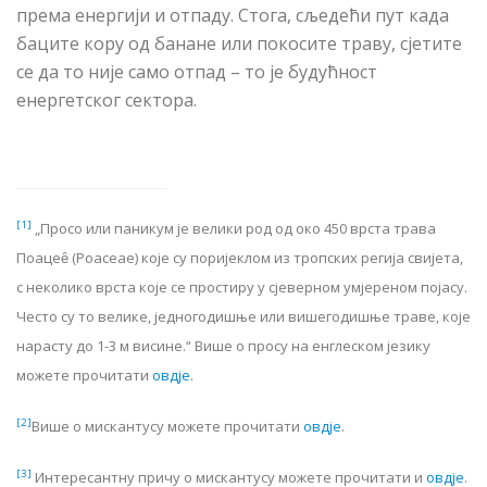
према енергији и отпаду. Стога, сљедећи пут када
баците кору од банане или покосите траву, сјетите
се да то није само отпад – то је будућност
енергетског сектора.
[1]
„
Просо или п
аникум је велики род од око 450 врста трава
Поацеȇ
(
Poaceae
)
које су поријеклом из тропских регија свијета,
с неколико врста које се простиру у сјеверном умјереном појасу.
Често су то велике, једногодишње или вишегодишње траве, које
нарасту до 1-3 м висине.
“
Више
о просу
на енглеском језику
можете прочитати
овд‌је
.
[2]
Више о мискантусу можете прочитати
овдје
.
[3]
Интересантну причу о мискантусу можете прочитати и
овдје
.