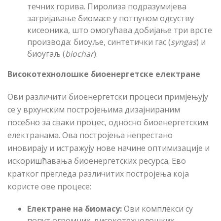
течних горива. Пиролиза подразумијева
загријавање биомасе у потпуном одсуству
кисеоника, што омогућава добијање три врсте
производа: биоуље, синтетички гас (
syngas
) и
биоугаљ (
biochar
).
Високотехнолошке биоенергетске електране
Ови различити биоенергетски процеси примјењују
се у врхунским постројењима дизајнираним
посебно за сваки процес, односно биоенергетским
електранама. Ова постројења непрестано
иновирају и истражују нове начине оптимизације и
искоришћавања биоенергетских ресурса. Ево
кратког прегледа различитих постројења која
користе ове процесе:
Електране на биомасу:
Ови комплекси су
попут огромних, високотехнолошких