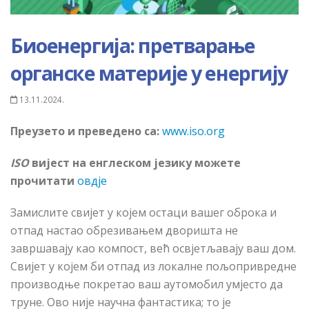
Биоенергија: претварање
органске материје у енергију
13.11.2024.
Преузето и преведено са:
www.iso.org
ISO
вијест на енглеском језику можете
прочитати
овдје
Замислите свијет у којем остаци вашег оброка и
отпад настао обрезивањем дворишта не
завршавају као компост, већ освјетљавају ваш дом.
Свијет у којем би отпад из локалне пољопривредне
производње покретао ваш аутомобил умјесто да
труне. Ово није научна фантастика; то је