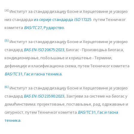
[4]
Институт за стандардизацију Босне и Херцеговине је усвојио
низ стандарда
из серије стандарда
ISO
17225
путем Техничког
комитета
BAS/TC
27
,
Рударство
.
[5]
Институт за стандардизацију Босне и Херцеговине је усвојио
стандард
BAS EN ISO
20675:2023
,
Биогас - Производња биогаса,
кондиционирање, побољшање и кориштење - Термини,
дефиниције и класификациона схема
, путем Техничког комитета
BAS/TC
31, Гас и гасна техника
.
[6]
Институт за стандардизацију Босне и Херцеговине је усвојио
стандард
BAS EN ISO
23590:2023
,
Захтјеви за системе на биогас у
домаћинствима: пројектовање, постављање, рад, одржавање и
сигурност
, путем Техничког комитета
BAS/TC
31, Гас и гасна
техника
.