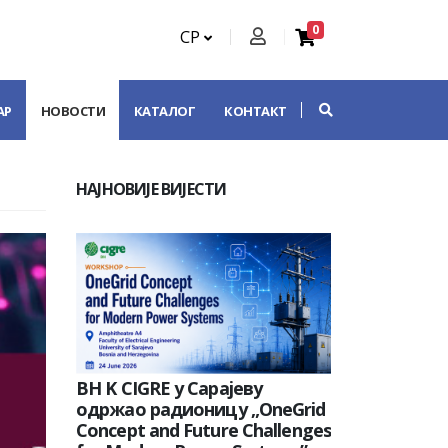
0
СР
АР
НОВОСТИ
КАТАЛОГ
КОНТАКТ
НАЈНОВИЈЕ ВИЈЕСТИ
BH K CIGRE у Сарајеву
одржао радионицу „OneGrid
Concept and Future Challenges