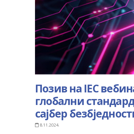
Позив на IEC вебина
глобални стандар
сајбер безбједност
8.11.2024.