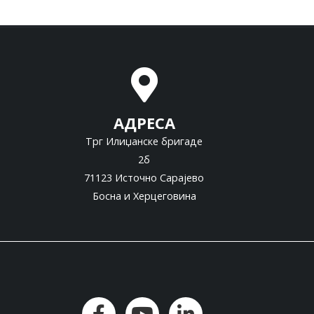
АДРЕСА
Трг Илиџанске бригаде
2б
71123 Источно Сарајево
Босна и Херцеговина