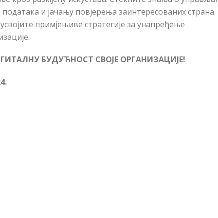
и података и јачању повјерења заинтересованих страна.
усвојите примјењиве стратегије за унапређење
зације.
ИГИТАЛНУ БУДУЋНОСТ СВОЈЕ ОРГАНИЗАЦИЈЕ!
24
.