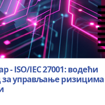
р - ISO/IEC 27001: водећи
д за управљање ризицима
и