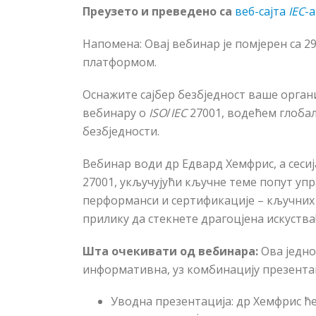
Преузето и преведено са
веб-сајта
IEC
-
а
Напомена: Овај вебинар је помјерен са 2
платформом.
Оснажите сајбер безбједност ваше орган
вебинару о
ISO
/
IEC
27001
, водећем глоба
безбједности.
Вебинар води др Едвард
Хемфрис
, а сес
27001
, укључујући кључне теме попут уп
перформанси и сертификације – кључних 
прилику да стекнете драгоцјена искуства
Шта очекивати од вебинара
:
Ова једно
информативна, уз комбинацију презентац
Уводна презентација
: др
Хемфрис
ће