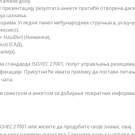
талном добу.
у презентацију резултата анкете пратиће отворена диск
оја сазнања.
ворима
: Угледни панел међународних стручњака, укључу
ексико),
r Häußler
)
(Њемачка),
ius
)
(САД),
алија),
ма стандарда
ISO/IEC
27001, попут управљања ризицима
фикације. Присутни ће имати прилику да поставе питањ
 чата.
ити сажетком и анкетом за добијање повратних информа
SO/IEC
27001 или желите да продубите своје знање, овај
ње кроз размјену искустава. Стекните знања о управља