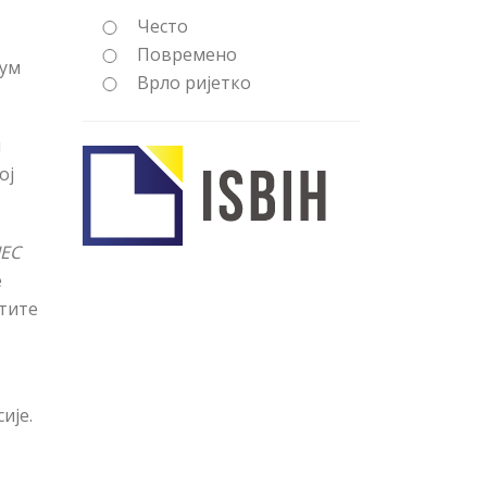
Често
Повремено
Зум
Врло ријетко
м
ој
IEC
е
стите
ије.