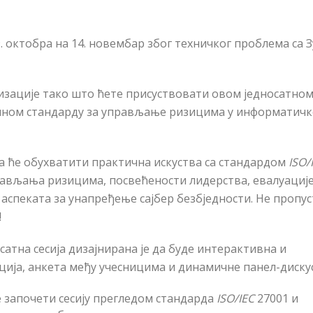
9. октобра на 14. новембар због техничког проблема са 
изације тако што ћете присуствовати овом једносатно
лном стандарду за управљање ризицима у информатичк
ија ће обухватити практична искуства са стандардом
ISO/
рављања ризицима, посвећености лидерства, евалуациј
аспеката за унапређење сајбер безбједности. Не пропу
!
сатна сесија дизајнирана је да буде интерактивна и
ија, анкета међу учесницима и динамичне панел-дискус
 започети сесију прегледом стандарда
ISO/IEC
27001 и