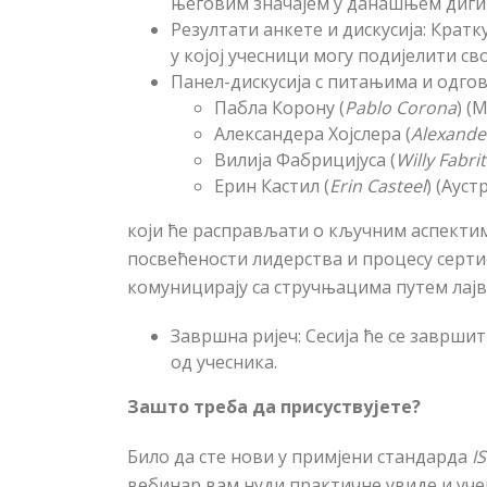
његовим значајем у данашњем диги
Резултати анкете и дискусија
: Кратк
у којој учесници могу подијелити св
Панел-дискусија с питањима и одго
Пабла Корону (
Pablo Corona
)
(М
Александера Х
oj
слера (
Alexande
Вилија Фабрицијуса (
Willy Fabrit
Ерин Кастил
(
Erin Casteel
)
(Аустр
који ће расправљати о кључним аспекти
посвећености лидерства и процесу серти
комуницирају са стручњацима путем лајв
Завршна ријеч
: Сесија ће се заврш
од учесника.
Зашто треба да присуствујете?
Било да сте нови у примјени стандарда
I
вебинар вам нуди практичне увиде и уче