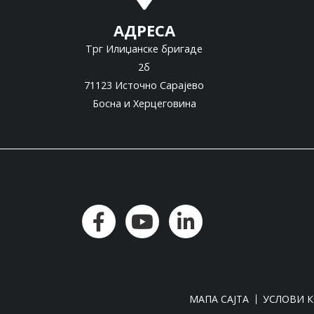
АДРЕСА
Трг Илиџанске бригаде
2б
71123 Источно Сарајево
Босна и Херцеговина
МАПА САЈТА
УСЛОВИ 