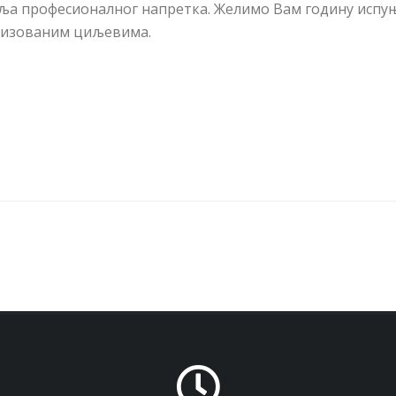
ља професионалног напретка. Желимо Вам годину испу
ализованим циљевима.