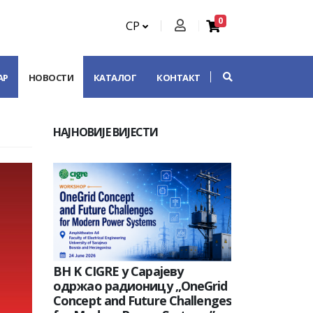
0
СР
АР
НОВОСТИ
КАТАЛОГ
КОНТАКТ
НАЈНОВИЈЕ ВИЈЕСТИ
BH K CIGRE у Сарајеву
одржао радионицу „OneGrid
Concept and Future Challenges