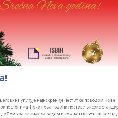
а!
рцеговине упућује најискреније честитке поводом Нове
 запосленима. Нека
н
ова година постави високе станда
мо да ћемо заједничким радом и тежњом ка успјешности у