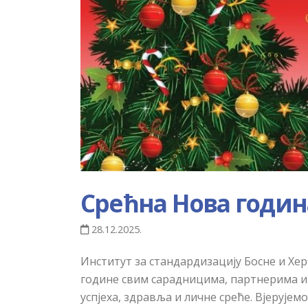
Срећна Нова годин
28.12.2025.
Институт за стандардизацију Босне и Хе
године свим сарадницима, партнерима и
успјеха, здравља и личне среће. Вјерује