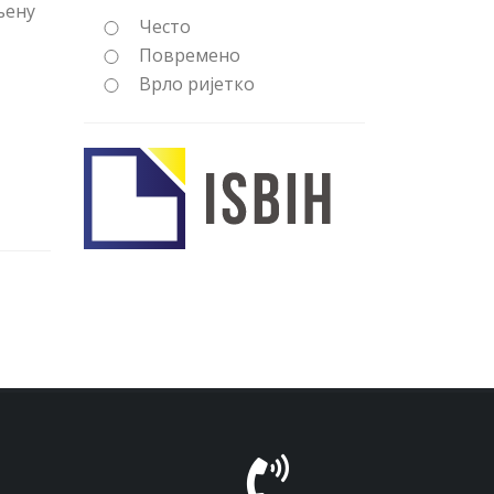
њену
Често
Повремено
Врло ријетко