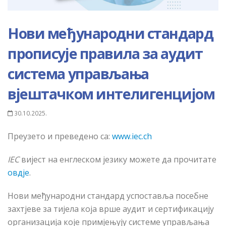
Нови међународни стандард
прописује правила за аудит
система управљања
вјештачком интелигенцијом
30.10.2025.
Преузето и преведено са:
www.iec.ch
IEC
вијест на енглеском језику можете да прочитате
овдје
.
Нови међународни стандард успоставља посебне
захтјеве за тијела која врше аудит и сертификацију
организација које примјењују системе управљања