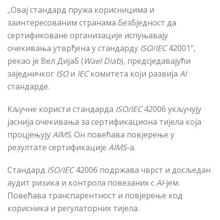
„Овај стандард пружа корисницима и
заинтересованим странама безбједност да
сертификоване организације испуњавају
очекивања утврђена у стандарду
ISO/IEC
42001“,
рекао је Вел Дијаб
(
Wael Diab
)
, предсједавајући
заједничког
ISO
и
IEC
комитета који развија
AI
стандарде.
Кључне користи стандарда
ISO/IEC
42006 укључују
јаснија очекивања за сертификациона тијела која
процјењују
AIMS
. Он повећава повјерење у
резултате сертификације
AIMS
-а.
Стандард
ISO/IEC
42006 подржава чврст и досљедан
аудит ризика и контрола повезаних с
AI
-јем.
Повећава транспарентност и повјерење код
корисника и регулаторних тијела.