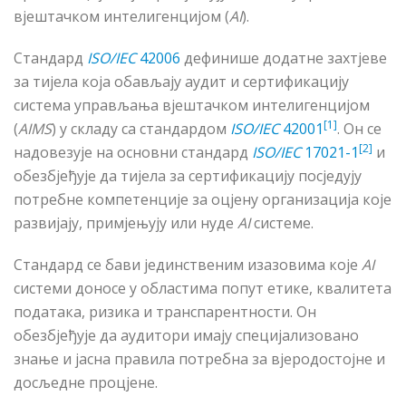
вјештачком интелигенцијом (
AI
).
Стандард
ISO/IEC
42006
дефинише додатне захтјеве
за тијела која обављају аудит и сертификацију
система управљања вјештачком интелигенцијом
[1]
(
AIMS
) у складу са стандардом
ISO/IEC
42001
. Он се
[2]
надовезује на основни стандард
ISO/IEC
17021-1
и
обезбјеђује да тијела за сертификацију посједују
потребне компетенције за оцјену организација које
развијају, примјењују или нуде
AI
системе.
Стандард се бави јединственим изазовима које
AI
системи доносе у областима попут етике, квалитета
података, ризика и транспарентности. Он
обезбјеђује да аудитори имају специјализовано
знање и јасна правила потребна за вјеродостојне и
досљедне процјене.