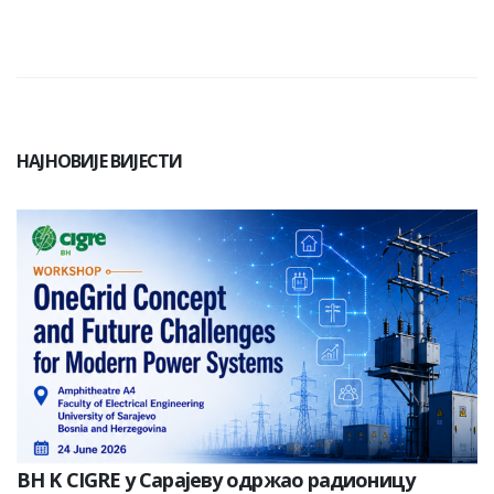
НАЈНОВИЈЕ ВИЈЕСТИ
BH K CIGRE у Сарајеву одржао радионицу