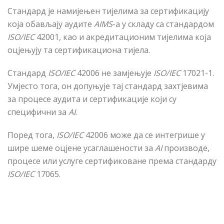
Стандард је намијењен тијелима за сертификацију
која обављају аудите
AIMS
-а у складу са стандардом
ISO/IEC
42001, као и акредитационим тијелима која
оцјењују та сертификациона тијела.
Стандард
ISO/IEC
42006 не замјењује
ISO/IEC
17021-1.
Умјесто тога, он допуњује тај стандард захтјевима
за процесе аудита и сертификације који су
специфични за
AI
.
Поред тога,
ISO/IEC
42006 може да се интегрише у
шире шеме оцјене усаглашености за
AI
производе,
процесе или услуге сертификоване према стандарду
ISO/IEC
17065.