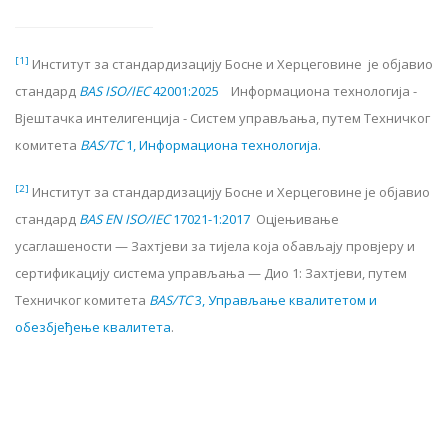
[1]
Институт за стандардизацију Босне и Херцеговине је објавио
стандард
BAS ISO/IEC
42001:2025
Информациона технологија -
Вјештачка интелигенција - Систем управљања
, путем Техничког
комитета
BAS/TC
1,
Информациона технологија
.
[2]
Институт за стандардизацију Босне и Херцеговине је објавио
стандард
BAS EN ISO/IEC
17021-1:2017
Оцјењивање
усаглашености — Захтјеви за тијела која обављају провјеру и
сертификацију система управљања — Дио 1: Захтјеви
, путем
Техничког комитета
BAS/TC
3
,
Управљање квалитетом и
обезбјеђење квалитета
.