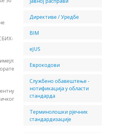
ње 30
јавној расправи
Директиве / Уредбе
не
BIM
ИСБИХ-
eJUS
мејл:
Еврокодови
морате
Службено обавештење -
нотификација у области
рентну
стандарда
ничког
Терминолошки рјечник
стандардизације