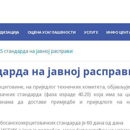
ДИЗАЦИЈА
ОЦЈЕНА УСАГЛАШЕНОСТИ
УСЛУГЕ
ИНФО ЦЕНТ
S стандарда на јавној расправи
арда на јавној расправ
рцеговине, на приједлог техничких комитета, објављује
ачких стандарда (фаза израде 40.20) која има за 
ранама да доставе примједбе и приједлоге на н
босанскохерцеговачких стандарда је 60 дана од дана