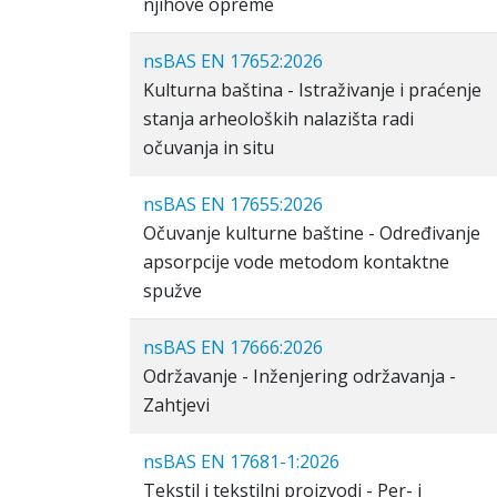
njihove opreme
nsBAS EN 17652:2026
Kulturna baština - Istraživanje i praćenje
stanja arheoloških nalazišta radi
očuvanja in situ
nsBAS EN 17655:2026
Očuvanje kulturne baštine - Određivanje
apsorpcije vode metodom kontaktne
spužve
nsBAS EN 17666:2026
Održavanje - Inženjering održavanja -
Zahtjevi
nsBAS EN 17681-1:2026
Tekstil i tekstilni proizvodi - Per- i