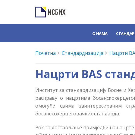
О НАМА
СТАНДАР
Почетна
Стандардизација
Нацрти BA
Нацрти BAS станд
Институт за стандардизацију Босне и Хе
расправу о нацртима босанскохерцегов
омогући свима заинтересираним ст
босанскохерцеговачких стандарда.
Рок за достављање примједби на нацрте 