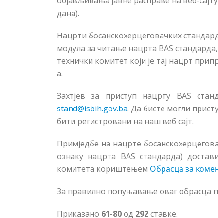
објављивања јавне расправе на веб-сајту
дана).
Нацрти босанскохерцеговачких стандард
модула за читање нацрта BAS стандарда, 
технички комитет који је тај нацрт припр
а.
Захтјев за приступ нацрту BAS стан
stand@isbih.gov.ba
. Да бисте могли прис
бити регистровани на наш веб сајт.
Примједбе на нацрте босанскохерцегова
ознаку нацрта BAS стандарда) достави
комитета кориштењем
Обрасца за коме
За правилно попуњавање оваг обрасца п
Приказано
61-80
од
292
ставке.