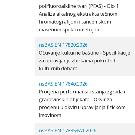
polifluoroalkilne tvari (PFAS) - Dio 1:
Analiza alkalnog ekstrakta tečnom
hromatografijom i tandemskom
masenom spektrometrijom
nsBAS EN 17820:2026
Očuvanje kulturne baštine - Specifikacije
za upravljanje zbirkama pokretnih
kulturnih dobara
nsBAS EN 17840:2026
Procjena performansi i stanja zgrada i
građevinskih objekata - Okvir za
procjenu u okviru upravljanja fizičkom
imovinom
nsBAS EN 17885+A1:2026