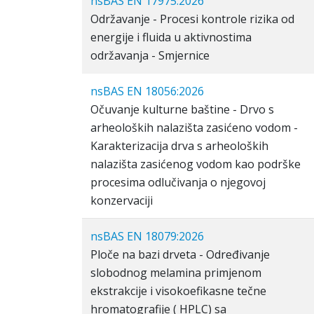
nsBAS EN 17975:2026
Održavanje - Procesi kontrole rizika od
energije i fluida u aktivnostima
održavanja - Smjernice
nsBAS EN 18056:2026
Očuvanje kulturne baštine - Drvo s
arheoloških nalazišta zasićeno vodom -
Karakterizacija drva s arheoloških
nalazišta zasićenog vodom kao podrške
procesima odlučivanja o njegovoj
konzervaciji
nsBAS EN 18079:2026
Ploče na bazi drveta - Određivanje
slobodnog melamina primjenom
ekstrakcije i visokoefikasne tečne
hromatografije ( HPLC) sa