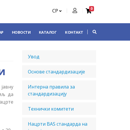
0
СР
АР
НОВОСТИ
КАТАЛОГ
КОНТАКТ
Увод
и
Основе стандардизације
 јавну
Интерна правила за
стандардизацију
циљ да
ацрте
Технички комитети
Нацрти BAS стандарда на