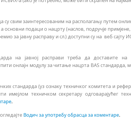
 ИСБИХ-а (ако је потребно, може бити скраћен на најма
а су свим заинтересованим на располагању путем онли
а основни подаци о нацрту (наслов, подручје примјене,
емио за јавну расправу и сл.) доступни су на веб сајту 
дарда на јавној расправи треба да доставите на и
тупити онлајн модулу за читање нацрта BAS стандарда, 
чких стандарда (уз ознаку техничког комитета и рефе
ти имејлом техничком секретару одговарајућег тех
нтаре
.
огледајте
Водич за употребу обрасца за коментаре
.