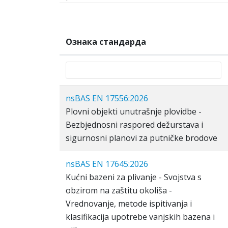
Ознака стандарда
nsBAS EN 17556:2026
Plovni objekti unutrašnje plovidbe -
Bezbjednosni raspored dežurstava i
sigurnosni planovi za putničke brodove
nsBAS EN 17645:2026
Kućni bazeni za plivanje - Svojstva s
obzirom na zaštitu okoliša -
Vrednovanje, metode ispitivanja i
klasifikacija upotrebe vanjskih bazena i