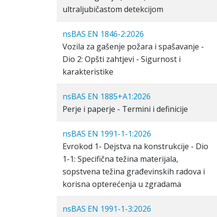
ultraljubičastom detekcijom
nsBAS EN 1846-2:2026
Vozila za gašenje požara i spašavanje -
Dio 2: Opšti zahtjevi - Sigurnost i
karakteristike
nsBAS EN 1885+A1:2026
Perje i paperje - Termini i definicije
nsBAS EN 1991-1-1:2026
Evrokod 1- Dejstva na konstrukcije - Dio
1-1: Specifična težina materijala,
sopstvena težina građevinskih radova i
korisna opterećenja u zgradama
nsBAS EN 1991-1-3:2026