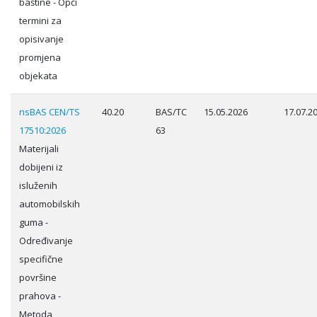
baštine - Opći
termini za
opisivanje
promjena
objekata
nsBAS CEN/TS
40.20
BAS/TC
15.05.2026
17.07.2
17510:2026
63
Materijali
dobijeni iz
isluženih
automobilskih
guma -
Određivanje
specifične
površine
prahova -
Metoda