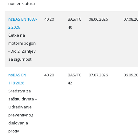
nomenklatura
nsBAS EN 1083-
40.20
BAS/TC
08.06.2026
07.08.2
2:2026
40
Četke na
motorni pogon
- Dio 2: Zahtjevi
za sigurnost
nsBAS EN
40.20
BAS/TC
07.07.2026
06.09.2
118:2026
42
Sredstva za
zaštitu drveta –
Određivanje
preventivnog
djelovanja
protiv