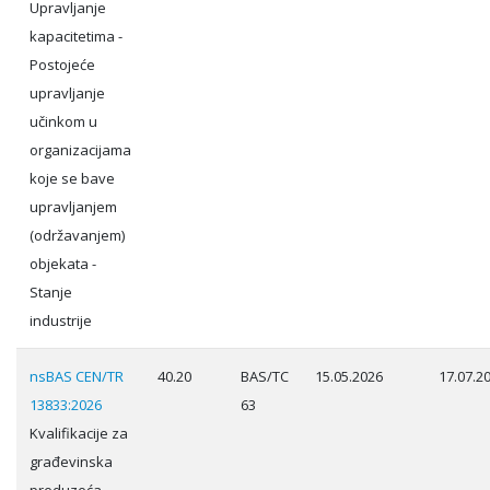
Upravljanje
kapacitetima -
Postojeće
upravljanje
učinkom u
organizacijama
koje se bave
upravljanjem
(održavanjem)
objekata -
Stanje
industrije
nsBAS CEN/TR
40.20
BAS/TC
15.05.2026
17.07.2
13833:2026
63
Kvalifikacije za
građevinska