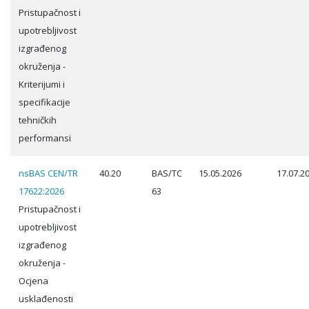
Pristupačnost i
upotrebljivost
izgrađenog
okruženja -
Kriterijumi i
specifikacije
tehničkih
performansi
nsBAS CEN/TR
40.20
BAS/TC
15.05.2026
17.07.2
17622:2026
63
Pristupačnost i
upotrebljivost
izgrađenog
okruženja -
Ocjena
usklađenosti