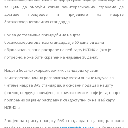
за циљ да омогући свима заинтересираним странама да
доставе примједбе и приједлоге на нацрте
босанскохерцеговачких стандарда.
Рок за достављање примједби на нацрте
босанскохерцеговачких стандарда је 60 дана од дана
објављивања јавне расправе на веб-сајту ИСБИХ-а (ако је
потребно, може бити скраћен на најмање 30 дана).
Нацрти босанскохерцеговачких стандарда су свим
заинтересованим на располагању путем онлине модула за
читање нацрта BAS стандарда, а основни подаци о нацрту
(наслов, подручје примјене, технички комитет који је тај нацрт
припремио за јавну расправу и сл.) доступни су на веб сајту
ИСБИХ-а.
Захтјев за приступ нацрту BAS стандарда на јавној расправи