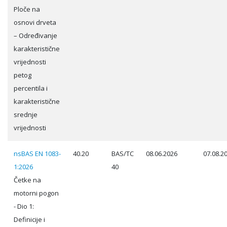
Ploče na
osnovi drveta
– Određivanje
karakteristične
vrijednosti
petog
percentila i
karakteristične
srednje
vrijednosti
nsBAS EN 1083-
40.20
BAS/TC
08.06.2026
07.08.2
1:2026
40
Četke na
motorni pogon
- Dio 1:
Definicije i