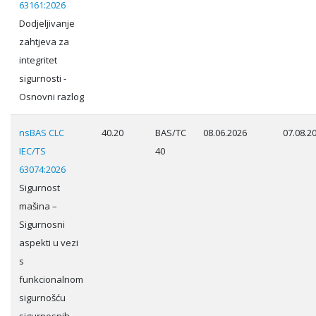
63161:2026
Dodjeljivanje
zahtjeva za
integritet
sigurnosti -
Osnovni razlog
nsBAS CLC
40.20
BAS/TC
08.06.2026
07.08.2
IEC/TS
40
63074:2026
Sigurnost
mašina –
Sigurnosni
aspekti u vezi
s
funkcionalnom
sigurnošću