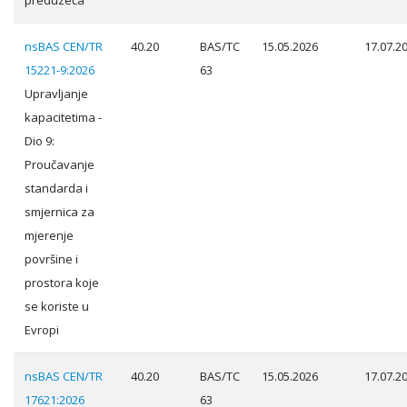
preduzeća
nsBAS CEN/TR
40.20
BAS/TC
15.05.2026
17.07.2
15221-9:2026
63
Upravljanje
kapacitetima -
Dio 9:
Proučavanje
standarda i
smjernica za
mjerenje
površine i
prostora koje
se koriste u
Evropi
nsBAS CEN/TR
40.20
BAS/TC
15.05.2026
17.07.2
17621:2026
63