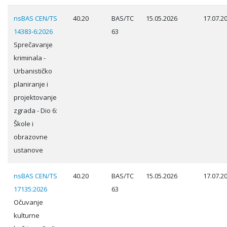
nsBAS CEN/TS
40.20
BAS/TC
15.05.2026
17.07.2
14383-6:2026
63
Sprečavanje
kriminala -
Urbanističko
planiranje i
projektovanje
zgrada - Dio 6:
Škole i
obrazovne
ustanove
nsBAS CEN/TS
40.20
BAS/TC
15.05.2026
17.07.2
17135:2026
63
Očuvanje
kulturne