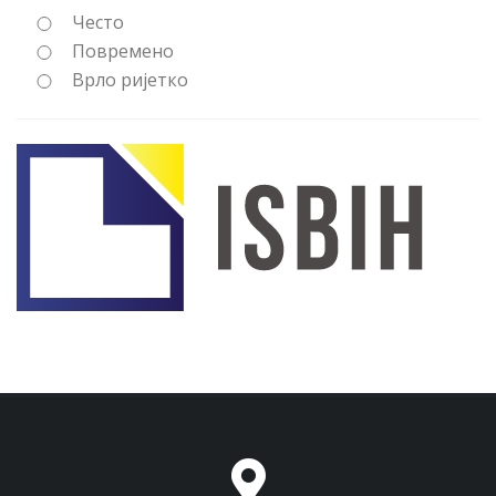
Често
Повремено
Врло ријетко