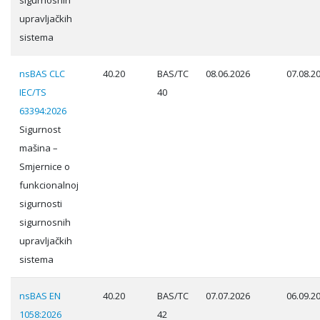
sigurnosnih
upravljačkih
sistema
nsBAS CLC
40.20
BAS/TC
08.06.2026
07.08.2
IEC/TS
40
63394:2026
Sigurnost
mašina –
Smjernice o
funkcionalnoj
sigurnosti
sigurnosnih
upravljačkih
sistema
nsBAS EN
40.20
BAS/TC
07.07.2026
06.09.2
1058:2026
42