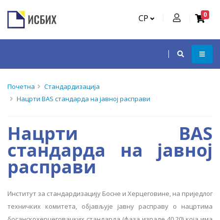
0
СР
Почетна
Стандардизација
Нацрти BAS стандарда на јавној расправи
Нацрти BAS
стандарда на јавној
расправи
Институт за стандардизацију Босне и Херцеговине, на приједлог
техничких комитета, објављује јавну расправу о нацртима
босанскохерцеговачких стандарда (фаза израде 40.20) која има