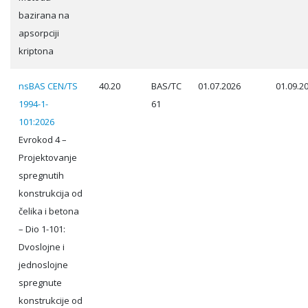
bazirana na
apsorpciji
kriptona
nsBAS CEN/TS
40.20
BAS/TC
01.07.2026
01.09.2
1994-1-
61
101:2026
Evrokod 4 –
Projektovanje
spregnutih
konstrukcija od
čelika i betona
– Dio 1-101:
Dvoslojne i
jednoslojne
spregnute
konstrukcije od