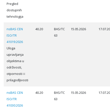
Pregled
dostupnih
tehnologija
nsBAS CEN
40.20
BAS/TC
15.05.2026
17.07.2
ISO/TR
63
41019:2026
Uloga
upravljanja
objektima u
održivosti,
otpornosti i i
prilagodljivosti
nsBAS CEN
40.20
BAS/TC
15.05.2026
17.07.2
ISO/TR
63
41030:2026