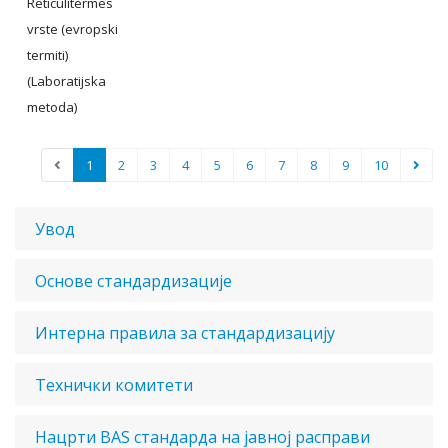
Reticulitermes
vrste (evropski
termiti)
(Laboratijska
metoda)
1
2
3
4
5
6
7
8
9
10
Увод
Основе стандардизације
Интерна правила за стандардизацију
Технички комитети
Нацрти BAS стандарда на јавној расправи