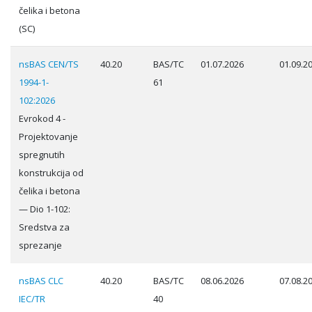
čelika i betona
(SC)
nsBAS CEN/TS
40.20
BAS/TC
01.07.2026
01.09.2
1994-1-
61
102:2026
Evrokod 4 -
Projektovanje
spregnutih
konstrukcija od
čelika i betona
— Dio 1-102:
Sredstva za
sprezanje
nsBAS CLC
40.20
BAS/TC
08.06.2026
07.08.2
IEC/TR
40