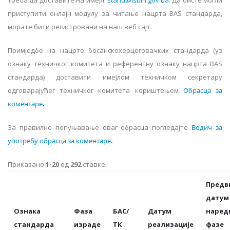
треба да доставите на имејл:
stand@isbih.gov.ba
. Да бисте могли
приступити онлајн модулу за читање нацрта BAS стандарда,
морате бити регистровани на наш веб сајт.
Примједбе на нацрте босанскохерцеговачких стандарда (уз
ознаку техничког комитета и референтну ознаку нацрта BAS
стандарда) доставити имејлом техничком секретару
одговарајућег техничког комитета кориштењем
Обрасца за
коментаре
.
За правилно попуњавање оваг обрасца погледајте
Водич за
употребу обрасца за коментаре
.
Приказано
1-20
од
292
ставке.
Предв
датум
Ознака
Фаза
БАС/
Датум
наред
стандарда
израде
ТК
реализације
фазе