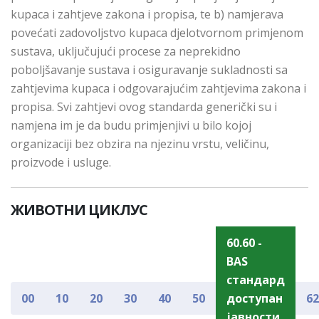
kupaca i zahtjeve zakona i propisa, te b) namjerava
povećati zadovoljstvo kupaca djelotvornom primjenom
sustava, uključujući procese za neprekidno
poboljšavanje sustava i osiguravanje sukladnosti sa
zahtjevima kupaca i odgovarajućim zahtjevima zakona i
propisa. Svi zahtjevi ovog standarda generički su i
namjena im je da budu primjenjivi u bilo kojoj
organizaciji bez obzira na njezinu vrstu, veličinu,
proizvode i usluge.
ЖИВОТНИ ЦИКЛУС
60.60 -
BAS
стандард
00
10
20
30
40
50
доступан
62
јавности