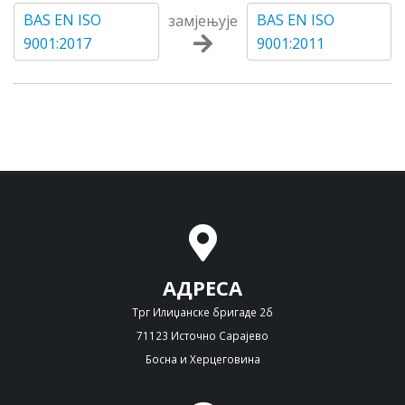
BAS EN ISO
BAS EN ISO
замјењује
9001:2017
9001:2011
АДРЕСА
Трг Илиџанске бригаде 2б
71123 Источно Сарајево
Босна и Херцеговина