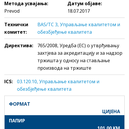
Метода усвајања:
Датум објаве:
Prevod
18.07.2017
Технички
BAS/TC 3, Управљање квалитетом и
комитет:
обезбјеђење квалитета
Директива:
765/2008, Уредба (EC) о утврђивању
захтјева за акредитацију и за надзор
тржишта у односу на стављање
производа на тржиште
ICS:
03.120.10, Упрaвљaњe квaлитeтoм и
обезбјеђење квaлитeтa
ФОРМАТ
ЦИЈЕНА
ПАПИР
101,00 KM