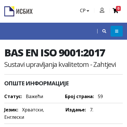
0
СР
BAS EN ISO 9001:2017
Sustavi upravljanja kvalitetom - Zahtjevi
ОПШТЕ ИНФОРМАЦИЈЕ
Статус:
Важећи
Број страна:
59
Језик:
Хрватски,
Издање:
7.
Енглески