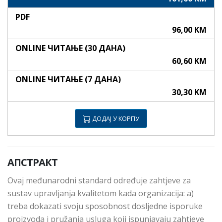
PDF
96,00 KM
ONLINE ЧИТАЊЕ (30 ДАНА)
60,60 KM
ONLINE ЧИТАЊЕ (7 ДАНА)
30,30 KM
ДОДАЈ У КОРПУ
АПСТРАКТ
Ovaj međunarodni standard određuje zahtjeve za
sustav upravljanja kvalitetom kada organizacija: a)
treba dokazati svoju sposobnost dosljedne isporuke
proizvoda i pružanja usluga koji ispunjavaju zahtjeve