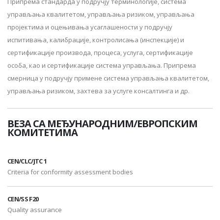
Припрема стандарда у подручју терминологије, система
управљања квалитетом, управљања ризиком, управљања
пројектима и оцењивања усаглашености у подручју
испитивања, калибрације, контролисања (инспекције) и
сертификације производа, процеса, услуга, сертификације
особа, као и сертификације система управљања. Припрема
смерница у подручју примене система управљања квалитетом,
управљања ризиком, захтева за услуге консалтинга и др.
ВЕЗА СА МЕЂУНАРОДНИМ/ЕВРОПСКИМ
КОМИТЕТИМА
CEN/CLC/JTC 1
Criteria for conformity assessment bodies
CEN/SS F20
Quality assurance