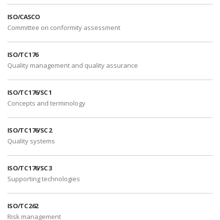
ISO/CASCO
Committee on conformity assessment
ISO/TC 176
Quality management and quality assurance
ISO/TC 176/SC 1
Concepts and terminology
ISO/TC 176/SC 2
Quality systems
ISO/TC 176/SC 3
Supporting technologies
ISO/TC 262
Risk management