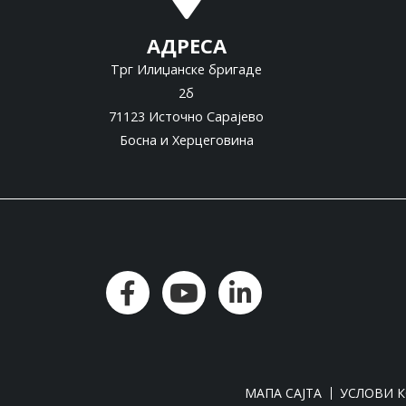
АДРЕСА
Трг Илиџанске бригаде
2б
71123 Источно Сарајево
Босна и Херцеговина
МАПА САЈТА
УСЛОВИ 