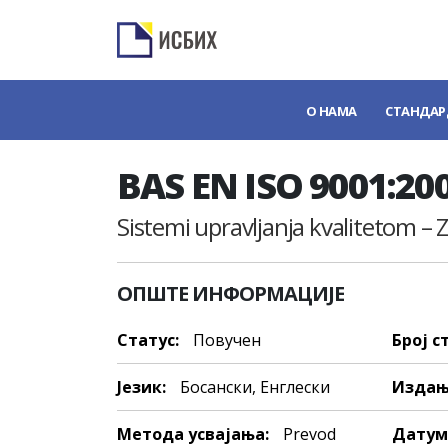
О НАМА
СТАНДАР
BAS EN ISO 9001:20
Sistemi upravljanja kvalitetom –
ОПШТЕ ИНФОРМАЦИЈЕ
Статус:
Повучен
Број с
Језик:
Босански, Енглески
Издањ
Метода усвајања:
Prevod
Датум 