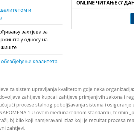
ONLINE ЧИТАЊЕ (7 ДА
квалитетом и
а
врђивању захтјева за
тржишта у односу на
ржиште
и обезбјеђење квaлитeтa
jeve za sistem upravljanja kvalitetom gdje neka organizacij
ovoljava zahtjeve kupca i zahtjeve primjenjivih zakona i regu
učujući procese stalnog poboljšavanja sistema i osiguranje 
ve. NAPOMENA 1 U ovom međunarodnom standardu, termin „pro
aži, b) bilo koji namjeravani izlaz koji je rezultat procesa 
ni zahtjevi.