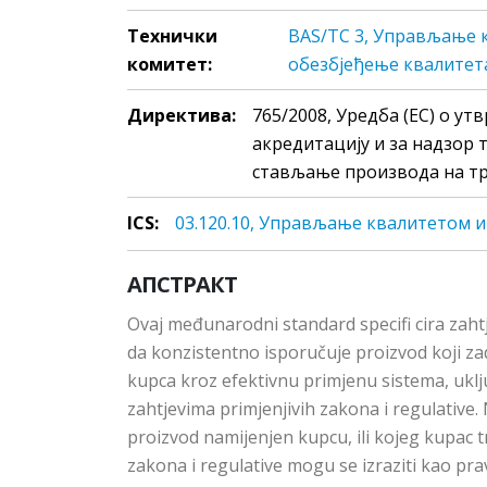
Технички
BAS/TC 3, Управљање 
комитет:
обезбјеђење квалитет
Директива:
765/2008, Уредба (EC) о ут
акредитацију и за надзор 
стављање производа на т
ICS:
03.120.10, Упрaвљaњe квaлитeтoм 
АПСТРАКТ
Ovaj međunarodni standard specifi cira zaht
da konzistentno isporučuje proizvod koji zad
kupca kroz efektivnu primjenu sistema, uklj
zahtjevima primjenjivih zakona i regulati
proizvod namijenjen kupcu, ili kojeg kupac tr
zakona i regulative mogu se izraziti kao prav