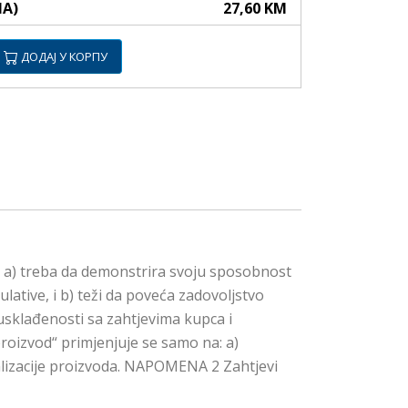
НА)
27,60 KM
ДОДАЈ У КОРПУ
a: a) treba da demonstrira svoju sposobnost
lative, i b) teži da poveća zadovoljstvo
usklađenosti sa zahtjevima kupca i
izvod“ primjenjuje se samo na: a)
realizacije proizvoda. NAPOMENA 2 Zahtjevi