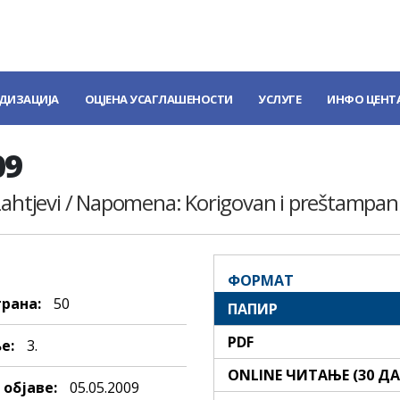
ДИЗАЦИЈА
ОЦЈЕНА УСАГЛАШЕНОСТИ
УСЛУГЕ
ИНФО ЦЕНТ
09
 Zahtjevi / Napomena: Korigovan i preštampa
ФОРМАТ
трана:
50
ПАПИР
PDF
е:
3.
ONLINE ЧИТАЊЕ (30 Д
објаве:
05.05.2009