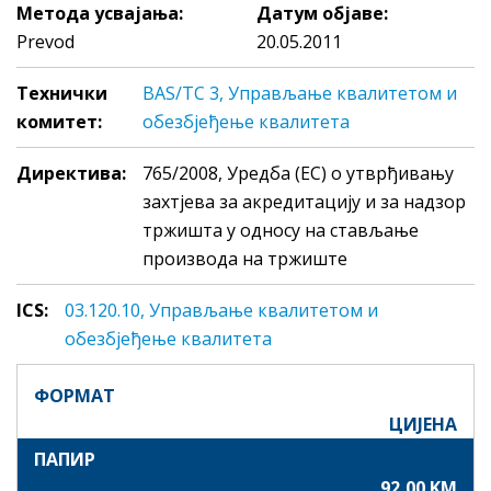
Метода усвајања:
Датум објаве:
Prevod
20.05.2011
Технички
BAS/TC 3, Управљање квалитетом и
комитет:
обезбјеђење квалитета
Директива:
765/2008, Уредба (EC) о утврђивању
захтјева за акредитацију и за надзор
тржишта у односу на стављање
производа на тржиште
ICS:
03.120.10, Упрaвљaњe квaлитeтoм и
обезбјеђење квaлитeтa
ФОРМАТ
ЦИЈЕНА
ПАПИР
92,00 KM