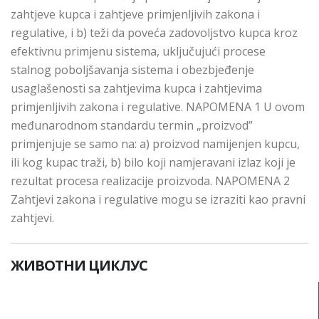
zahtjeve kupca i zahtjeve primjenljivih zakona i
regulative, i b) teži da poveća zadovoljstvo kupca kroz
efektivnu primjenu sistema, uključujući procese
stalnog poboljšavanja sistema i obezbjeđenje
usaglašenosti sa zahtjevima kupca i zahtjevima
primjenljivih zakona i regulative. NAPOMENA 1 U ovom
međunarodnom standardu termin „proizvod”
primjenjuje se samo na: a) proizvod namijenjen kupcu,
ili kog kupac traži, b) bilo koji namjeravani izlaz koji je
rezultat procesa realizacije proizvoda. NAPOMENA 2
Zahtjevi zakona i regulative mogu se izraziti kao pravni
zahtjevi.
ЖИВОТНИ ЦИКЛУС