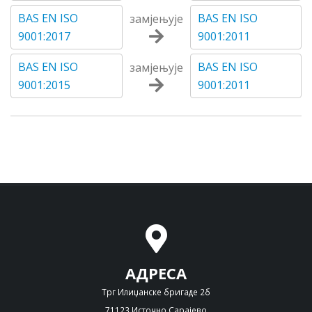
BAS EN ISO
BAS EN ISO
замјењује
9001:2017
9001:2011
BAS EN ISO
BAS EN ISO
замјењује
9001:2015
9001:2011
АДРЕСА
Трг Илиџанске бригаде 2б
71123 Источно Сарајево