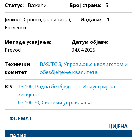
Статус:
Важећи
Број страна:
5
Језик:
Српски, (латиница),
Издање:
1.
Енглески
Метода усвајања:
Датум објаве:
Prevod
04.04.2025
Технички
BAS/TC 3, Управљање квалитетом и
комитет:
обезбјеђење квалитета
ICS:
13.100, Рaднa безбједност. Индустриjскa
хигиjeнa;
03.100.70, Системи управљања
ФОРМАТ
ЦИЈЕНА
ПАПИР