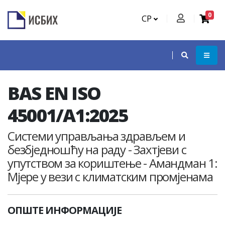
0
СР
BAS EN ISO
45001/A1:2025
Системи управљања здрављем и
безбједношћу на раду - Захтјеви с
упутством за кориштење - Амандман 1:
Мјере у вези с климатским промјенама
ОПШТЕ ИНФОРМАЦИЈЕ