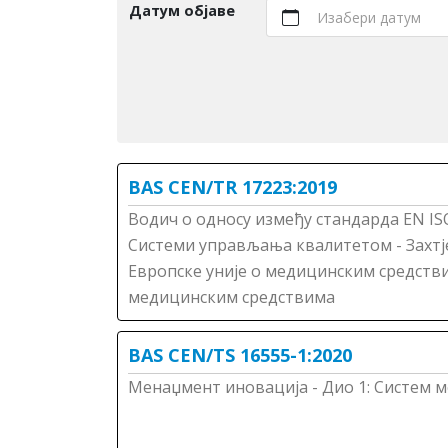
Датум објаве
Изабери датум
BAS CEN/TR 17223:2019
Водич о односу између стандарда EN IS
Системи управљања квалитетом - Захтје
Европске уније о медицинским средствим
медицинским средствима
BAS CEN/TS 16555-1:2020
Менаџмент иновација - Дио 1: Систем 