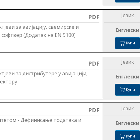
Језик
PDF
јеви за авијацију, свемирске и
Енглески
софтвер (Додатак на ЕN 9100)
Купи
Језик
PDF
тјеви за дистрибутере у авијацији,
Енглески
сектору
Купи
Језик
PDF
итетом - Дефинисање података и
Енглески
Купи