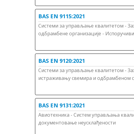
BAS EN 9115:2021
Системи за управљање квалитетом - Захт
одбрамбене организације - Испоручиви 
BAS EN 9120:2021
Системи за управљање квалитетом - Зах
истраживању свемира и одбрамбеном 
BAS EN 9131:2021
Авиотехника - Систем управљања квал
документовање неусклађености