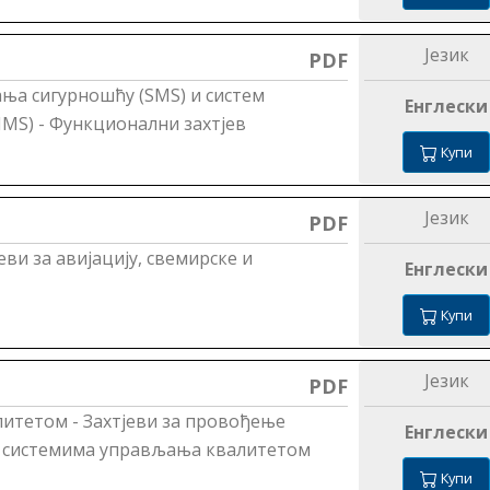
Језик
PDF
ња сигурношћу (SMS) и систем
Енглески
MS) - Функционални захтјев
Купи
Језик
PDF
ви за авијацију, свемирске и
Енглески
Купи
Језик
PDF
итетом - Захтјеви за провођење
Енглески
 и системима управљања квалитетом
Купи