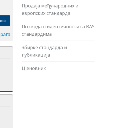
Продаја међународних и
европских стандарда
ажи
Потврда о идентичности са BAS
стандардима
трага
Збирке стандарда и
публикација
Цјеновник