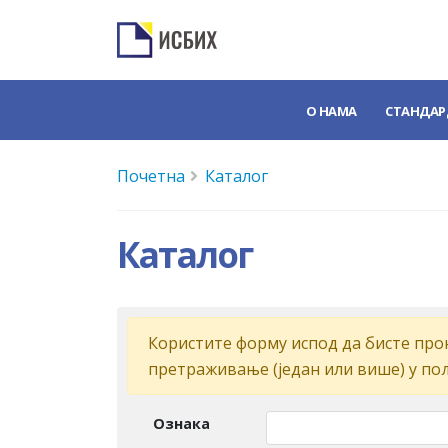
О НАМА
СТАНДАР
Почетна
Каталог
Каталог
Кoриститe форму испoд дa бистe прoн
прeтрaживaњe (jeдaн или вишe) у пo
Ознака