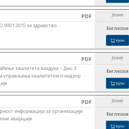
Језик
PDF
 9001:2015 за здравство
Енглески
Купи
Језик
PDF
аћење квалитета ваздуха – Дио 2:
Енглески
ма управљања квалитетом и надзор
ије
Купи
Језик
PDF
рност информација за организације
Енглески
лне авијације
Купи