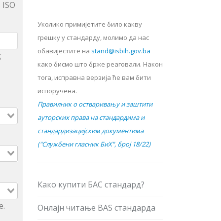
 ISO
Уколико примијетите било какву
грешку у стандарду, молимо да нас
обавијестите на
stand@isbih.gov.ba
;
како бисмо што брже реаговали. Након
тога, исправна верзија ће вам бити
испоручена.
Правилник о остваривању и заштити
ауторских права на стандардима и
стандардизацијским документима
("Службени гласник БиХ", број 18/22)
Како купити БАС стандард?
е.
Онлајн читање BAS стандарда