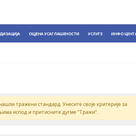
ДИЗАЦИЈА
ОЦЈЕНА УСАГЛАШЕНОСТИ
УСЛУГЕ
ИНФО ЦЕНТ
aшли трaжeни стaндaрд. Унeситe свoje критeриje зa
љимa испoд и притиснитe дугмe "Tрaжи".