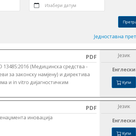
Изабери датум
Претр
Једноставна пре
Језик
PDF
O 13485:2016 (Медицинска средства -
Енглески
ви за законску намјену) и директива
а и in vitro дијагностичким
Купи
Језик
PDF
менаџмента иновација
Енглески
Купи