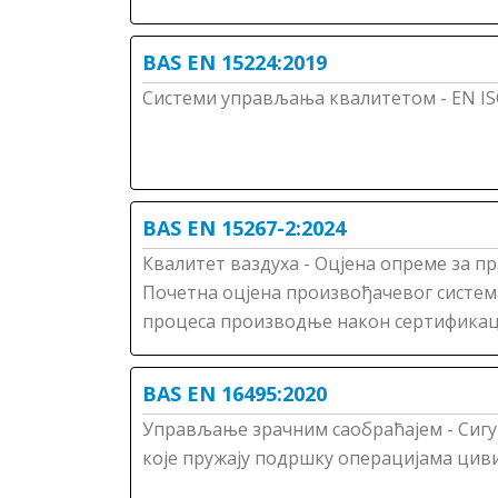
BAS EN 15224:2019
Системи управљања квалитетом - EN ISO
BAS EN 15267-2:2024
Квалитет ваздуха - Оцјена опреме за пр
Почетна оцјена произвођачевог систе
процеса производње након сертификац
BAS EN 16495:2020
Управљање зрачним саобраћајем - Сигу
које пружају подршку операцијама циви