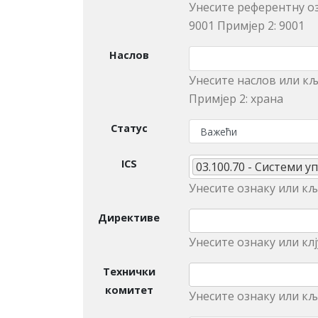
Унесите референтну оз
9001 Примjeр 2: 9001
Наслов
Унeситe наслов или кљ
Примjeр 2: храна
Статус
ICS
03.100.70 - Системи 
Унесите ознаку или кљу
Директиве
Унесите ознаку или клј
Технички
комитет
Унeситe ознаку или кљ