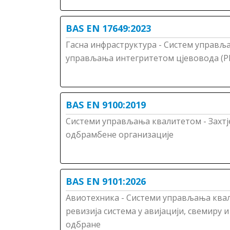
BAS EN 17649:2023
Гасна инфраструктура - Систем управља
управљања интегритетом цјевовода (PI
BAS EN 9100:2019
Системи управљања квалитетом - Захтје
одбрамбене организације
BAS EN 9101:2026
Авиотехника - Системи управљања квал
ревизија система у авијацији, свемиру
одбране