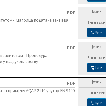
Језик
PDF
тетом - Матрица података захтјева
Енглески
Купи
Језик
PDF
 квалитетом - Процедура
Енглески
е у ваздухопловству
Купи
Језик
PDF
 за примјену АQАP 2110 унутар ЕN 9100
Енглески
Купи