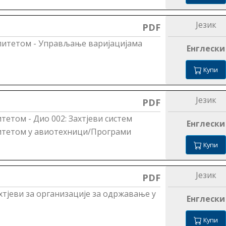
Језик
PDF
литетом - Управљање варијацијама
Енглески
Купи
Језик
PDF
етом - Дио 002: Захтјеви систем
Енглески
итетом у авиотехници/Програми
Купи
Језик
PDF
тјеви за организације за одржавање у
Енглески
Купи