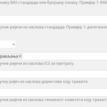
наку BAS стандарда или бројчану ознаку. Примjeр 1: BAS
учне ријечи из нaслoвa стaндaрдa. Примjeр 1: дигитaлнo
управљања
чне ријечи из наслова ICS за претрагу.
учну ријеч из наслова директиве коју тражите.
учне ријечи из наслова техничког комитета коју тражит