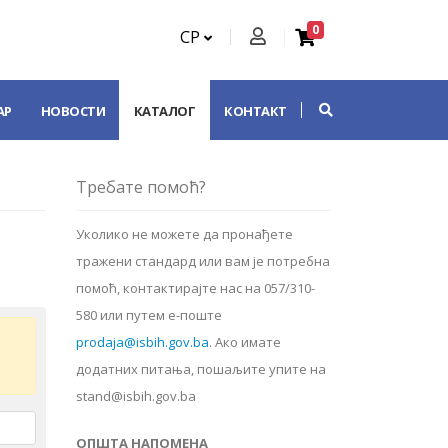
0
СР
АР
НОВОСТИ
КАТАЛОГ
КОНТАКТ
Требате помоћ?
Уколико не можете да пронађете
тражени стандард или вам је потребна
помоћ, контактирајте нас на 057/310-
580 или путем е-поште
prodaja@isbih.gov.ba
.
Ако имате
додатних питања, пошаљите упите на
stand@isbih.gov.ba
ОПШТА НАПОМЕНА