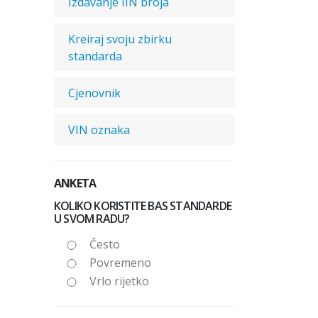
Izdavanje IIN broja
Kreiraj svoju zbirku
standarda
Cjenovnik
VIN oznaka
ANKETA
KOLIKO KORISTITE BAS STANDARDE
U SVOM RADU?
Često
Povremeno
Vrlo rijetko