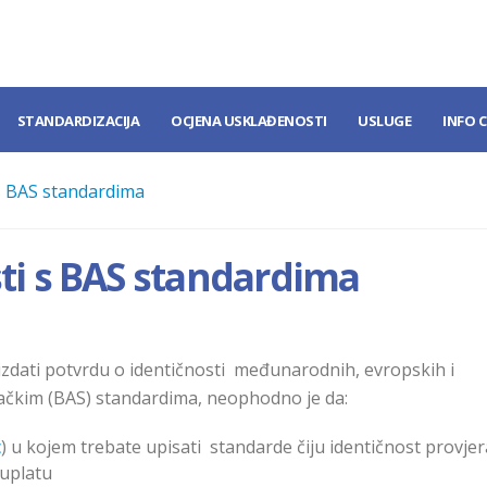
STANDARDIZACIJA
OCJENA USKLAĐENOSTI
USLUGE
INFO 
 s BAS standardima
ti s BAS standardima
 izdati potvrdu o identičnosti međunarodnih, evropskih i
čkim (BAS) standardima, neophodno je da:
c
) u kojem trebate upisati standarde čiju identičnost provje
 uplatu