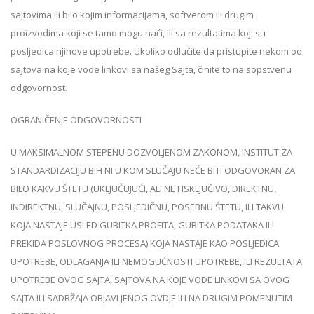
sajtovima ili bilo kojim informacijama, softverom ili drugim
proizvodima koji se tamo mogu naći, ili sa rezultatima koji su
posljedica njihove upotrebe. Ukoliko odlučite da pristupite nekom od
sajtova na koje vode linkovi sa našeg Sajta, činite to na sopstvenu
odgovornost.
OGRANIČENJE ODGOVORNOSTI
U MAKSIMALNOM STEPENU DOZVOLJENOM ZAKONOM, INSTITUT ZA
STANDARDIZACIJU BIH NI U KOM SLUČAJU NEĆE BITI ODGOVORAN ZA
BILO KAKVU ŠTETU (UKLJUČUJUĆI, ALI NE I ISKLJUČIVO, DIREKTNU,
INDIREKTNU, SLUČAJNU, POSLJEDIČNU, POSEBNU ŠTETU, ILI TAKVU
KOJA NASTAJE USLED GUBITKA PROFITA, GUBITKA PODATAKA ILI
PREKIDA POSLOVNOG PROCESA) KOJA NASTAJE KAO POSLJEDICA
UPOTREBE, ODLAGANJA ILI NEMOGUĆNOSTI UPOTREBE, ILI REZULTATA
UPOTREBE OVOG SAJTA, SAJTOVA NA KOJE VODE LINKOVI SA OVOG
SAJTA ILI SADRŽAJA OBJAVLJENOG OVDJE ILI NA DRUGIM POMENUTIM