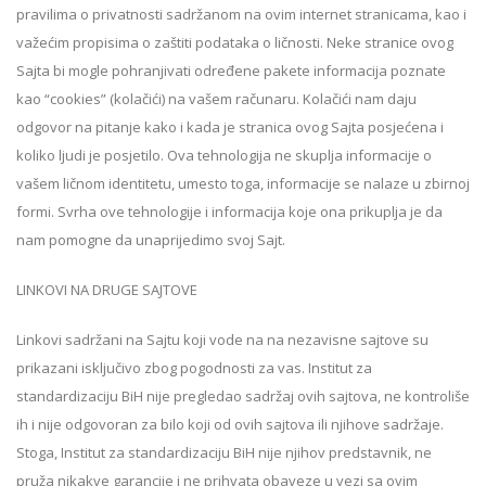
pravilima o privatnosti sadržanom na ovim internet stranicama, kao i
važećim propisima o zaštiti podataka o ličnosti. Neke stranice ovog
Sajta bi mogle pohranjivati određene pakete informacija poznate
kao “cookies” (kolačići) na vašem računaru. Kolačići nam daju
odgovor na pitanje kako i kada je stranica ovog Sajta posjećena i
koliko ljudi je posjetilo. Ova tehnologija ne skuplja informacije o
vašem ličnom identitetu, umesto toga, informacije se nalaze u zbirnoj
formi. Svrha ove tehnologije i informacija koje ona prikuplja je da
nam pomogne da unaprijedimo svoj Sajt.
LINKOVI NA DRUGE SAJTOVE
Linkovi sadržani na Sajtu koji vode na na nezavisne sajtove su
prikazani isključivo zbog pogodnosti za vas. Institut za
standardizaciju BiH nije pregledao sadržaj ovih sajtova, ne kontroliše
ih i nije odgovoran za bilo koji od ovih sajtova ili njihove sadržaje.
Stoga, Institut za standardizaciju BiH nije njihov predstavnik, ne
pruža nikakve garancije i ne prihvata obaveze u vezi sa ovim