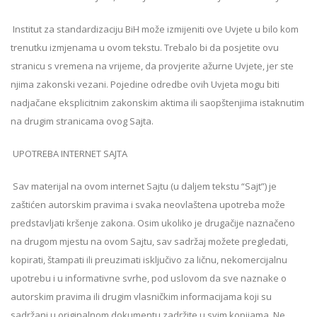
Institut za standardizaciju BiH može izmijeniti ove Uvjete u bilo kom
trenutku izmjenama u ovom tekstu. Trebalo bi da posjetite ovu
stranicu s vremena na vrijeme, da provjerite ažurne Uvjete, jer ste
njima zakonski vezani. Pojedine odredbe ovih Uvjeta mogu biti
nadjačane eksplicitnim zakonskim aktima ili saopštenjima istaknutim
na drugim stranicama ovog Sajta.
UPOTREBA INTERNET SAJTA
Sav materijal na ovom internet Sajtu (u daljem tekstu “Sajt”) je
zaštićen autorskim pravima i svaka neovlaštena upotreba može
predstavljati kršenje zakona. Osim ukoliko je drugačije naznačeno
na drugom mjestu na ovom Sajtu, sav sadržaj možete pregledati,
kopirati, štampati ili preuzimati isključivo za ličnu, nekomercijalnu
upotrebu i u informativne svrhe, pod uslovom da sve naznake o
autorskim pravima ili drugim vlasničkim informacijama koji su
sadržani u originalnom dokumentu zadržite u svim kopijama. Ne