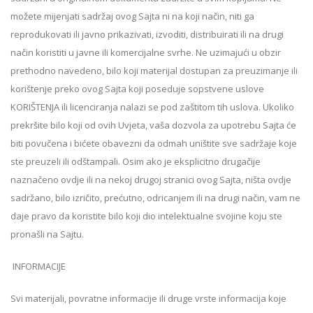
možete mijenjati sadržaj ovog Sajta ni na koji način, niti ga
reprodukovati ili javno prikazivati, izvoditi, distribuirati ili na drugi
način koristiti u javne ili komercijalne svrhe. Ne uzimajući u obzir
prethodno navedeno, bilo koji materijal dostupan za preuzimanje ili
korištenje preko ovog Sajta koji poseduje sopstvene uslove
KORIŠTENJA ili licenciranja nalazi se pod zaštitom tih uslova. Ukoliko
prekršite bilo koji od ovih Uvjeta, vaša dozvola za upotrebu Sajta će
biti povučena i bićete obavezni da odmah uništite sve sadržaje koje
ste preuzeli ili odštampali. Osim ako je eksplicitno drugačije
naznačeno ovdje ili na nekoj drugoj stranici ovog Sajta, ništa ovdje
sadržano, bilo izričito, prećutno, odricanjem ili na drugi način, vam ne
daje pravo da koristite bilo koji dio intelektualne svojine koju ste
pronašli na Sajtu.
INFORMACIJE
Svi materijali, povratne informacije ili druge vrste informacija koje