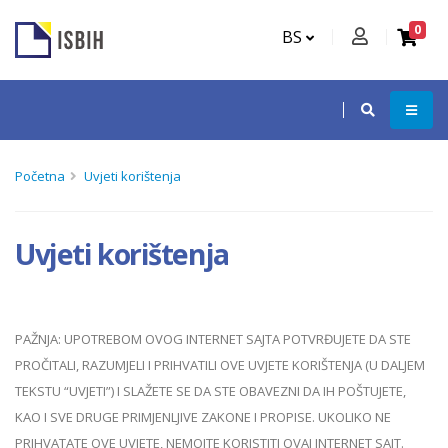
0
BS
Početna
Uvjeti korištenja
Uvjeti korištenja
PAŽNJA: UPOTREBOM OVOG INTERNET SAJTA POTVRĐUJETE DA STE
PROČITALI, RAZUMJELI I PRIHVATILI OVE UVJETE KORIŠTENJA (U DALJEM
TEKSTU “UVJETI”) I SLAŽETE SE DA STE OBAVEZNI DA IH POŠTUJETE,
KAO I SVE DRUGE PRIMJENLJIVE ZAKONE I PROPISE. UKOLIKO NE
PRIHVATATE OVE UVJETE, NEMOJTE KORISTITI OVAJ INTERNET SAJT.