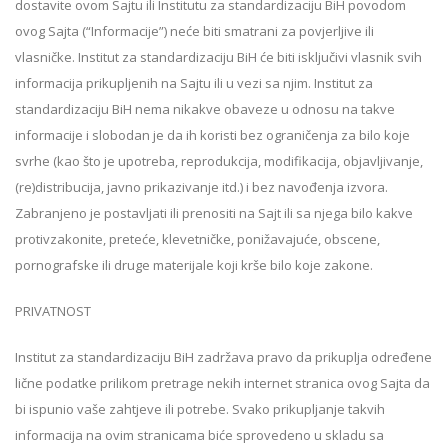
dostavite ovom Sajtu ili Institutu za standardizaciju BiH povodom
ovog Sajta (“Informacije”) neće biti smatrani za povjerljive ili
vlasničke. Institut za standardizaciju BiH će biti isključivi vlasnik svih
informacija prikupljenih na Sajtu ili u vezi sa njim. Institut za
standardizaciju BiH nema nikakve obaveze u odnosu na takve
informacije i slobodan je da ih koristi bez ograničenja za bilo koje
svrhe (kao što je upotreba, reprodukcija, modifikacija, objavljivanje,
(re)distribucija, javno prikazivanje itd.) i bez navođenja izvora.
Zabranjeno je postavljati ili prenositi na Sajt ili sa njega bilo kakve
protivzakonite, preteće, klevetničke, ponižavajuće, obscene,
pornografske ili druge materijale koji krše bilo koje zakone.
PRIVATNOST
Institut za standardizaciju BiH zadržava pravo da prikuplja određene
lične podatke prilikom pretrage nekih internet stranica ovog Sajta da
bi ispunio vaše zahtjeve ili potrebe. Svako prikupljanje takvih
informacija na ovim stranicama biće sprovedeno u skladu sa