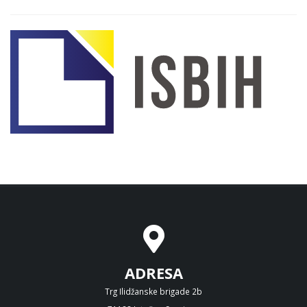
ADRESA
Trg Ilidžanske brigade 2b