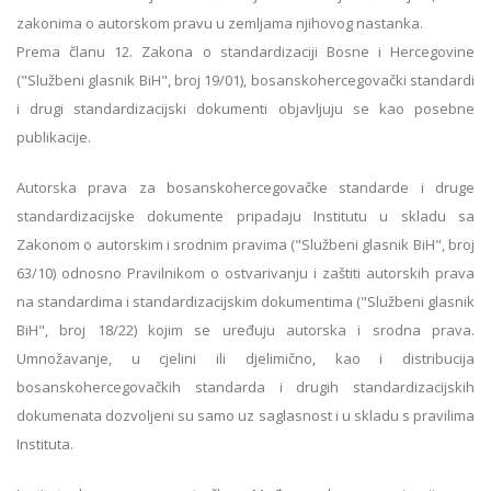
zakonima o autorskom pravu u zemlјama njihovog nastanka.
Prema članu 12. Zakona o standardizaciji Bosne i Hercegovine
("Službeni glasnik BiH", broj 19/01), bosanskohercegovački standardi
i drugi standardizacijski dokumenti objavlјuju se kao posebne
publikacije.
Autorska prava za bosanskohercegovačke standarde i druge
standardizacijske dokumente pripadaju Institutu u skladu sa
Zakonom o autorskim i srodnim pravima ("Službeni glasnik BiH", broj
63/10) odnosno Pravilnikom o ostvarivanju i zaštiti autorskih prava
na standardima i standardizacijskim dokumentima ("Službeni glasnik
BiH", broj 18/22) kojim se uređuju autorska i srodna prava.
Umnožavanje, u cjelini ili djelimično, kao i distribucija
bosanskohercegovačkih standarda i drugih standardizacijskih
dokumenata dozvoljeni su samo uz saglasnost i u skladu s pravilima
Instituta.