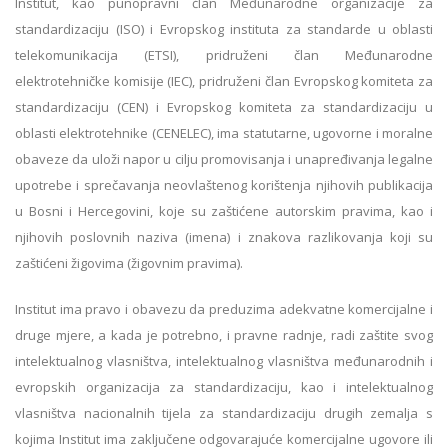
Institut, kao punopravni član Međunarodne organizacije za
standardizaciju (ISO) i Evropskog instituta za standarde u oblasti
telekomunikacija (ETSI), pridruženi član Međunarodne
elektrotehničke komisije (IEC), pridruženi član Evropskog komiteta za
standardizaciju (CEN) i Evropskog komiteta za standardizaciju u
oblasti elektrotehnike (CENELEC), ima statutarne, ugovorne i moralne
obaveze da uloži napor u cilјu promovisanja i unapređivanja legalne
upotrebe i sprečavanja neovlaštenog korištenja njihovih publikacija
u Bosni i Hercegovini, koje su zaštićene autorskim pravima, kao i
njihovih poslovnih naziva (imena) i znakova razlikovanja koji su
zaštićeni žigovima (žigovnim pravima).
Institut ima pravo i obavezu da preduzima adekvatne komercijalne i
druge mjere, a kada je potrebno, i pravne radnje, radi zaštite svog
intelektualnog vlasništva, intelektualnog vlasništva međunarodnih i
evropskih organizacija za standardizaciju, kao i intelektualnog
vlasništva nacionalnih tijela za standardizaciju drugih zemalјa s
kojima Institut ima zaklјučene odgovarajuće komercijalne ugovore ili