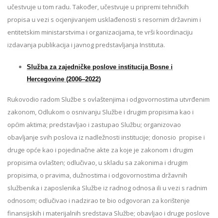
učestvuje u tom radu. Također, učestvuje u pripremi tehničkih
propisa u vezi s ocjenjivanjem usklađenosti s resornim državnim i
entitetskim ministarstvima i organizacijama, te vrši koordinaciju
izdavanja publikacija i javnog predstavljanja Instituta.
Služba za zajedničke poslove institucija Bosne i
Hercegovine (2006‒2022
)
Rukovodio radom Službe s ovlaštenjima i odgovornostima utvrđenim
zakonom, Odlukom o osnivanju Službe i drugim propisima kao i
općim aktima; predstavljao i zastupao Službu; organizovao
obavljanje svih poslova iz nadležnosti institucije; donosio propise i
druge opće kao i pojedinačne akte za koje je zakonom i drugim
propisima ovlašten; odlučivao, u skladu sa zakonima i drugim
propisima, o pravima, dužnostima i odgovornostima državnih
službenika i zaposlenika Službe iz radnog odnosa ili u vezi s radnim
odnosom; odlučivao i nadzirao te bio odgovoran za korištenje
finansijskih i materijalnih sredstava Službe; obavljao i druge poslove