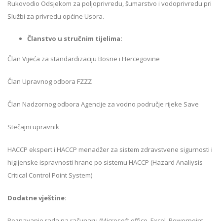
Rukovodio Odsjekom za poljoprivredu, šumarstvo i vodoprivredu pri
Službi za privredu općine Usora
.
Članstvo u stručnim tijelima:
Član Vijeća za standardizaciju Bosne i Hercegovine
Član Upravnog odbora FZZZ
Član Nadzornog odbora Agencije za vodno područje rijeke Save
Stečajni upravnik
HACCP ekspert i HACCP menadžer za sistem zdravstvene sigurnosti i
higijenske ispravnosti hrane po sistemu HACCP (Hazard Analiysis
Critical Control Point System)
Dodatne vještine:
Poznavanje rada na računaru (Microsoft office, Excel, Powerpoint,