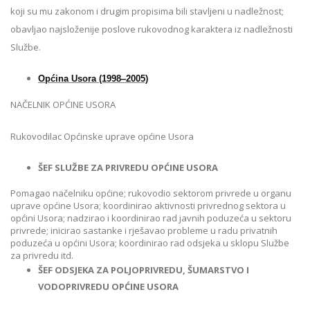
koji su mu zakonom i drugim propisima bili stavljeni u nadležnost;
obavljao najsloženije poslove rukovodnog karaktera iz nadležnosti
Službe.
Općina Usora (1998‒2005)
NAČELNIK OPĆINE USORA
Rukovodilac Općinske uprave općine Usora
ŠEF SLUŽBE ZA PRIVREDU OPĆINE USORA
Pomagao načelniku općine; rukovodio sektorom privrede u organu
uprave općine Usora; koordinirao aktivnosti privrednog sektora u
općini Usora; nadzirao i koordinirao rad javnih poduzeća u sektoru
privrede; inicirao sastanke i rješavao probleme u radu privatnih
poduzeća u općini Usora; koordinirao rad odsjeka u sklopu Službe
za privredu itd.
ŠEF ODSJEKA ZA POLJOPRIVREDU, ŠUMARSTVO I
VODOPRIVREDU OPĆINE USORA