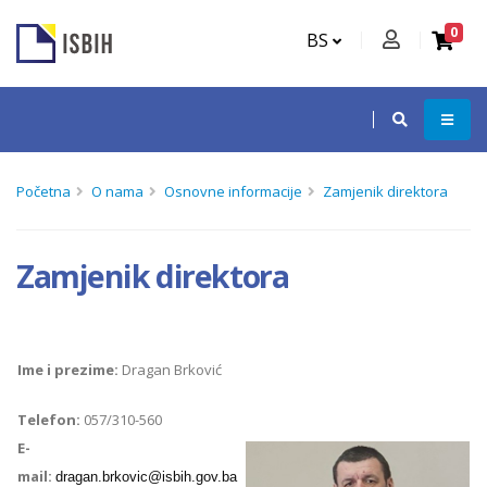
0
BS
Početna
O nama
Osnovne informacije
Zamjenik direktora
Zamjenik direktora
Ime i prezime:
Dragan Brković
Telefon:
057/310-560
E-
mail:
dragan.brkovic@isbih.gov.ba