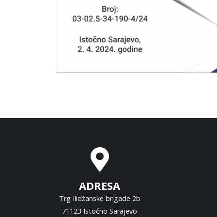
ADRESA
Trg Ilidžanske brigade 2b
71123 Istočno Sarajevo