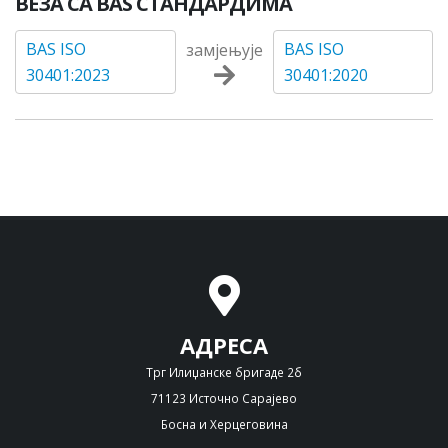
ВЕЗА СА BAS СТАНДАРДИМА
BAS ISO
BAS ISO
замјењује
30401:2023
30401:2020
АДРЕСА
Трг Илиџанске бригаде 2б
71123 Источно Сарајево
Босна и Херцеговина