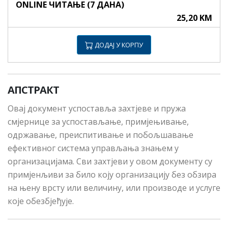
ONLINE ЧИТАЊЕ (7 ДАНА)
25,20 KM
ДОДАЈ У КОРПУ
АПСТРАКТ
Овај документ успоставља захтјеве и пружа
смјернице за успостављање, примјењивање,
одржавање, преиспитивање и побољшавање
ефективног система управљања знањем у
организацијама. Сви захтјеви у овом документу су
примјенљиви за било коју организацију без обзира
на њену врсту или величину, или производе и услуге
које обезбјеђује.