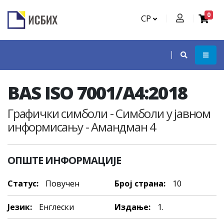
0
СР
BAS ISO 7001/A4:2018
Графички симболи - Симболи у јавном
информисању - Амандман 4
ОПШТЕ ИНФОРМАЦИЈЕ
Статус:
Повучен
Број страна:
10
Језик:
Енглески
Издање:
1.