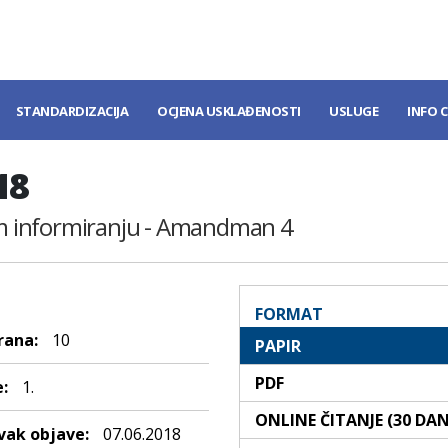
STANDARDIZACIJA
OCJENA USKLAĐENOSTI
USLUGE
INFO 
18
nom informiranju - Amandman 4
FORMAT
rana:
10
PAPIR
PDF
:
1.
ONLINE ČITANJE (30 DA
ak objave:
07.06.2018