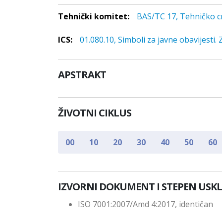
Tehnički komitet:
BAS/TC 17, Tehničko cr
ICS:
01.080.10, Simboli za javne obavijesti.
APSTRAKT
ŽIVOTNI CIKLUS
00
10
20
30
40
50
60
IZVORNI DOKUMENT I STEPEN USK
ISO 7001:2007/Amd 4:2017, identičan