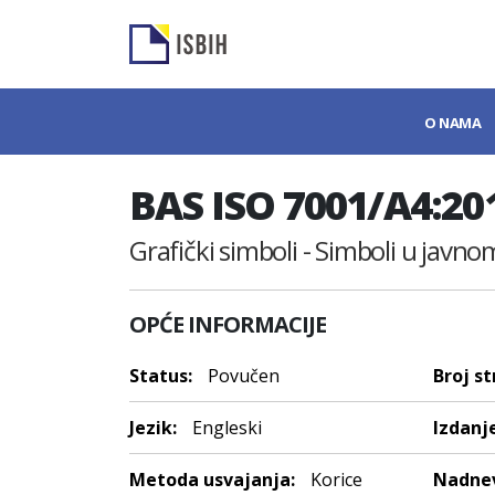
O NAMA
BAS ISO 7001/A4:20
Grafički simboli - Simboli u jav
OPĆE INFORMACIJE
Status:
Povučen
Broj st
Jezik:
Engleski
Izdanje
Metoda usvajanja:
Korice
Nadnev