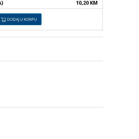
A)
10,20 KM
DODAJ U KORPU