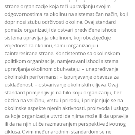
strane organizacije koja teži upravlјanju svojim
odgovornostima za okolinu na sistematičan način, koji
doprinosi stubu održivosti okoline. Ovaj standard
pomaže organizaciji da ostvari predviđene ishode
sistema upravljanja okolinom, koji obezbjeđuje
vrijednost za okolinu, samu organizaciju i
zainteresirane strane. Konzistentno sa okolinskom
politikom organizacije, namjeravani ishodi sistema
upravljanja okolinom obuhvataju: – unapređivanje
okolinskih performansi; – ispunjavanje obaveza za
usklađenost; – ostvarivanje okolinskih cilјeva. Ovaj
standard primjenlјiv je na bilo koju organizaciju, bez
obzira na veličinu, vrstu i prirodu, i primjenjuje se na
okolinske aspekte njenih aktivnosti, proizvoda i usluga
za koje organizacija utvrdi da njima može ili da upravlјa
ili da na njih utiče razmatranjem perspektive životnog
ciklusa. Ovim međunarodnim standardom se ne