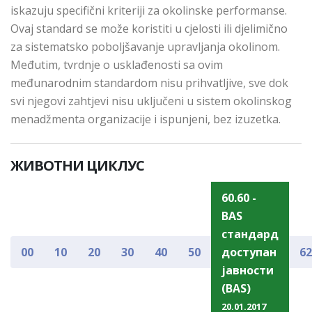
iskazuju specifični kriteriji za okolinske performanse.
Ovaj standard se može koristiti u cjelosti ili djelimično
za sistematsko pobolјšavanje upravljanja okolinom.
Međutim, tvrdnje o usklađenosti sa ovim
međunarodnim standardom nisu prihvatlјive, sve dok
svi njegovi zahtjevi nisu uklјučeni u sistem okolinskog
menadžmenta organizacije i ispunjeni, bez izuzetka.
ЖИВОТНИ ЦИКЛУС
60.60 -
BAS
стандард
00
10
20
30
40
50
доступан
62
јавности
(BAS)
20.01.2017