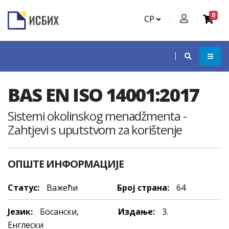
0
СР
BAS EN ISO 14001:2017
Sistemi okolinskog menadžmenta -
Zahtjevi s uputstvom za korištenje
ОПШТЕ ИНФОРМАЦИЈЕ
Статус:
Важећи
Број страна:
64
Језик:
Босански,
Издање:
3.
Енглески