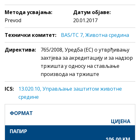
Метода усвајања:
Датум објаве:
Prevod
20.01.2017
Технички комитет:
BAS/TC 7, Животна средина
Директива:
765/2008, Уредба (EC) о утврђивању
захтјева за акредитацију и за надзор
тржишта у односу на стављање
производа на тржиште
ICS:
13.020.10, Управљање заштитом животне
средине
ФОРМАТ
ЦИЈЕНА
ПАПИР
106,00 KM