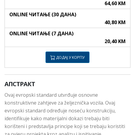
64,60 KM
ONLINE ЧИТАЊЕ (30 ДАНА)
40,80 KM
ONLINE ЧИТАЊЕ (7 ДАНА)
20,40 KM
ДОДАЈ У КОРПУ
АПСТРАКТ
Ovaj evropski standard utvrđuje osnovne
konstruktivne zahtjeve za željeznička vozila. Ovaj
evropski standard određuje noseću konstrukciju,
identifikuje kako materijalni dokazi trebaju biti
korišteni i predstavlja principe koji se trebaju koristiti
za ovjeru projekta kroz analizu i ispitivanje.