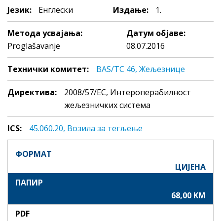
Језик:
Енглески
Издање:
1.
Метода усвајања:
Датум објаве:
Proglašavanje
08.07.2016
Технички комитет:
BAS/TC 46, Жељезнице
Директива:
2008/57/EC, Интероперабилност
жељезничких система
ICS:
45.060.20, Вoзилa зa тeгљeњe
ФОРМАТ
ЦИЈЕНА
ПАПИР
68,00 KM
PDF