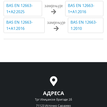
BAS EN 12663-
BAS EN 12663-
замјењује
1+A2:2025
1+A1:2016
BAS EN 12663-
BAS EN 12663-
замјењује
1+A1:2016
1:2010
АДРЕСА
Трг Илиџанске бригаде 2б
71123 Источно Сарајево