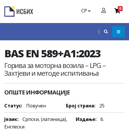
0
СР
BAS EN 589+A1:2023
Горива за моторна возила – LPG –
Захтјеви и методе испитивања
ОПШТЕ ИНФОРМАЦИЈЕ
Статус:
Повучен
Број страна:
25
Језик:
Српски, (латиница),
Издање:
6.
Енглески