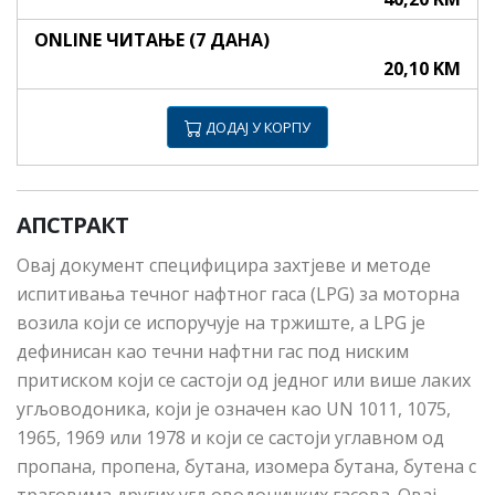
ONLINE ЧИТАЊЕ (7 ДАНА)
20,10 KM
ДОДАЈ У КОРПУ
АПСТРАКТ
Овај документ специфицира захтјеве и методе
испитивања течног нафтног гаса (LPG) за моторна
возила који се испоручује на тржиште, а LPG је
дефинисан као течни нафтни гас под ниским
притиском који се састоји од једног или више лаких
угљоводоника, који је означен као UN 1011, 1075,
1965, 1969 или 1978 и који се састоји углавном од
пропана, пропена, бутана, изомера бутана, бутена с