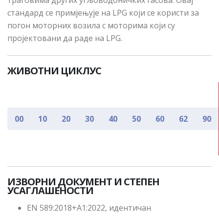
траговима других угљоводоничких гасова. Овај
стандард се примјењује на LPG који се користи за
погон моторних возила с моторима који су
пројектовани да раде на LPG.
ЖИВОТНИ ЦИКЛУС
00
10
20
30
40
50
60
62
90
ИЗВОРНИ ДОКУМЕНТ И СТЕПЕН
УСАГЛАШЕНОСТИ
EN 589:2018+A1:2022, идентичан