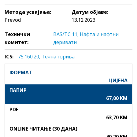
Метода усвајања:
Датум објаве:
Prevod
13.12.2023
Технички
BAS/TC 11, Нафта и нафтни
комитет:
деривати
ICS:
75.160.20, Teчнa гoривa
ФОРМАТ
ЦИЈЕНА
ПАПИР
67,00 KM
PDF
63,70 KM
ONLINE ЧИТАЊЕ (30 ДАНА)
40,20 KM