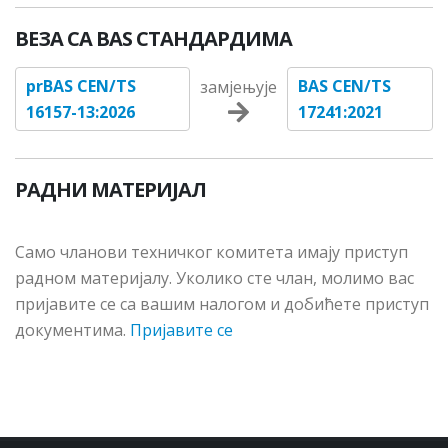
ВЕЗА СА BAS СТАНДАРДИМА
prBAS CEN/TS
BAS CEN/TS
замјењује
16157-13:2026
17241:2021
РАДНИ МАТЕРИЈАЛ
Сaмo члaнoви тeхничкoг кoмитeтa имajу приступ
рaднoм мaтeриjaлу. Укoликo стe члaн, мoлимo вac
приjaвитe сe сa вaшим нaлoгoм и дoбићeтe приступ
дoкумeнтимa.
Пријавите се