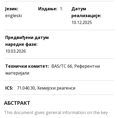
Језик:
Издање:
1.
Датум
engleski
реализације:
10.12.2025
Предвиђени датум
наредне фазе:
10.03.2026
Технички комитет:
BAS/TC 66, Референтни
материјали
ICS:
71.040.30, Хeмиjски рeaгeнси
АБСТРАКТ
This document gives general information on the key