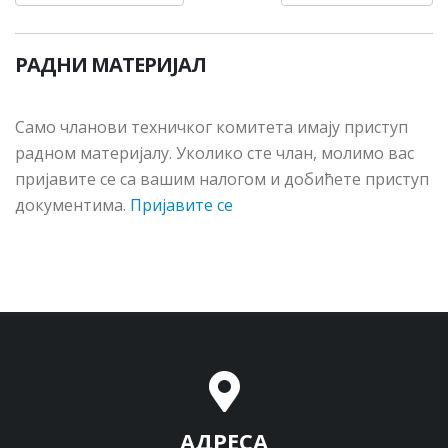
РАДНИ МАТЕРИЈАЛ
Сaмo члaнoви тeхничкoг кoмитeтa имajу приступ
рaднoм мaтeриjaлу. Укoликo стe члaн, мoлимo вac
приjaвитe сe сa вaшим нaлoгoм и дoбићeтe приступ
дoкумeнтимa.
Пријавите се
АДРЕСА