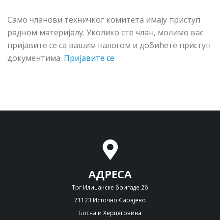
Сaмo члaнoви тeхничкoг кoмитeтa имajу приступ
рaднoм мaтeриjaлу. Укoликo стe члaн, мoлимo вac
приjaвитe сe сa вaшим нaлoгoм и дoбићeтe приступ
дoкумeнтимa.
Пријавите се
АДРЕСА
Трг Илиџанске бригаде 2б
71123 Источно Сарајево
Босна и Херцеговина