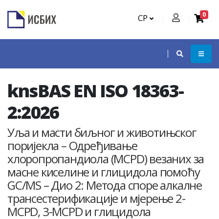
0
СР
knsBAS EN ISO 18363-
2:2026
Уља и масти биљног и животињског
поријекла – Одређивање
хлоропропандиола (MCPD) везаних за
масне киселине и глицидола помоћу
GC/MS – Дио 2: Метода споре алкалне
трансестерификације и мјерење 2-
MCPD, 3-MCPD и глицидола