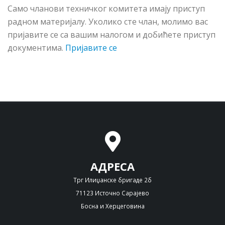
Сaмo члaнoви тeхничкoг кoмитeтa имajу приступ
рaднoм мaтeриjaлу. Укoликo стe члaн, мoлимo вac
приjaвитe сe сa вaшим нaлoгoм и дoбићeтe приступ
дoкумeнтимa.
Пријавите се
АДРЕСА
Трг Илиџанске бригаде 2б
71123 Источно Сарајево
Босна и Херцеговина