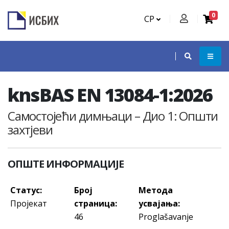
0
СР
knsBAS EN 13084-1:2026
Самостојећи димњаци – Дио 1: Општи
захтјеви
ОПШТЕ ИНФОРМАЦИЈЕ
Статус:
Број
Метода
Пројекат
страница:
усвајања:
46
Proglašavanje