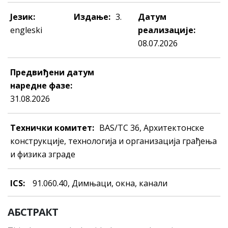
Језик:
Издање:
3.
Датум
engleski
реализације:
08.07.2026
Предвиђени датум
наредне фазе:
31.08.2026
Технички комитет:
BAS/TC 36, Архитектонске
конструкције, технологија и организација грађења
и физика зграде
ICS:
91.060.40, Димњaци, oкнa, кaнaли
АБСТРАКТ