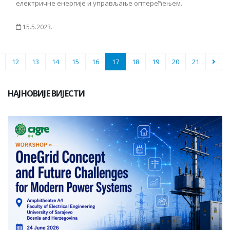
електричне енергије и управљање оптерећењем.
15.5.2023.
12
13
14
15
16
17
18
19
20
21
НАЈНОВИЈЕ ВИЈЕСТИ