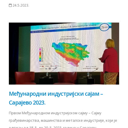
24.5.2023.
Међународни индустријски сајам –
Сарајево 2023.
Првом Међународном индустријском сајму – Сајму
грађевинарства, машинства и металске индустрије, који је
одржан од 18. 5. до 20. 5. 2023. године у Сарајеву,