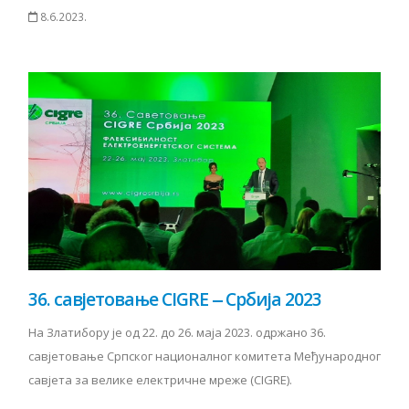
8.6.2023.
36. савјетовање CIGRE ‒ Србија 2023
На Златибору је од 22. до 26. маја 2023. одржано 36.
савјетовање Српског националног комитета Међународног
савјета за велике електричне мреже (CIGRE).