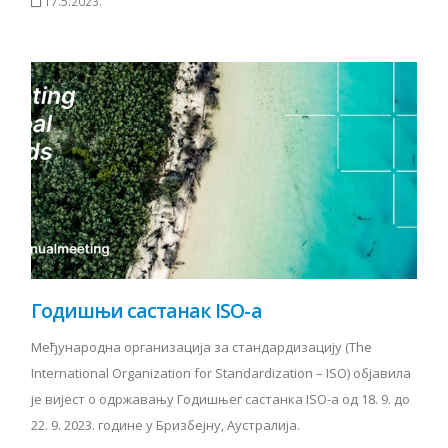
17.5.2023.
Годишњи састанак ISO-a
Међународна организација за стандардизацију (The
International Organization for Standardization – ISO) објавила
је вијест о одржавању Годишњег састанка ISO-а од 18. 9. до
22. 9. 2023. године у Бризбејну, Аустралија.