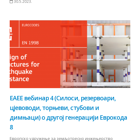
30.5.2023.
EAEE вебинар 4 (Силоси, резервоари,
цјевоводи, торњеви, стубови и
димњаци) о другој генерацији Еврокода
8
Европско удружење за земљотресно инжењерство