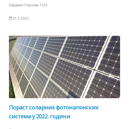
објавио Гласник 1/23.
31.5.2023.
Пораст соларних фотонапонских
система у 2022. години