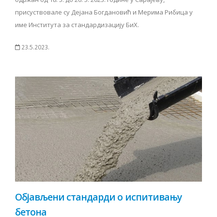
присуствовале су Дејана Богдановић и Мерима Рибица у
име Института за стандардизацију БиХ.
23.5.2023.
Објављени стандарди о испитивању
бетона