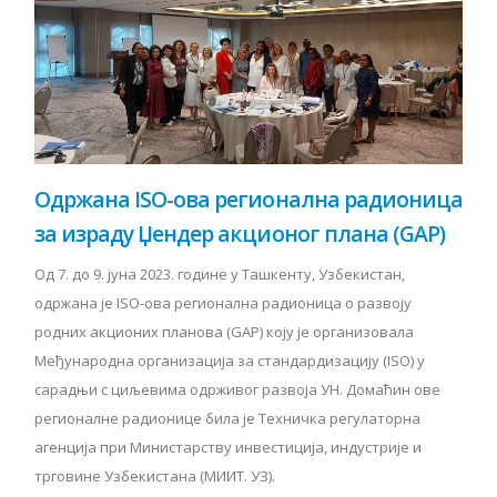
Одржана ISO-ова регионална радионица
за израду Џендер акционог плана (GAP)
Од 7. до 9. јуна 2023. године у Ташкенту, Узбекистан,
одржана је ISO-ова регионална радионица о развоју
родних акционих планова (GAP) коју је организовала
Међународна организација за стандардизацију (ISO) у
сарадњи с циљевима одрживог развоја УН. Домаћин ове
регионалне радионице била је Техничка регулаторна
агенција при Министарству инвестиција, индустрије и
трговине Узбекистана (МИИТ. УЗ).