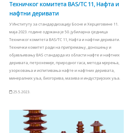
Техничког комитета BAS/TC 11, Нафта и
нафтни деривати
У Институту за стандардизацију Босне и Херцеговине 11.
маја 2023. године одржана је 50. јубиларна сједница
Техничког комитета BAS/TC 11, Нафта и нафтни деривати.
Технички комитет ради на припремању, доношењу и
објављивању BAS стандарда из области нафте и нафтних
деривата, петрохемије, природног гаса, метода мјерења,
узорковања и испитивања нафте и нафтних деривата,
минералних уља, биогорива, мазива и индустријских уља.
25.5.2023.