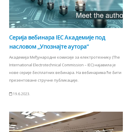
Серија вебинара IEC Академије под
насловом „Упознајте аутора“
Академија Међународне комисије за електротехнику (The
International Electrotechnical Commission – IEC) најавила је
нове серије бесплатних вебинара. На вебинарима ће бити
презентоване стручне публикације.
19.6.2023.