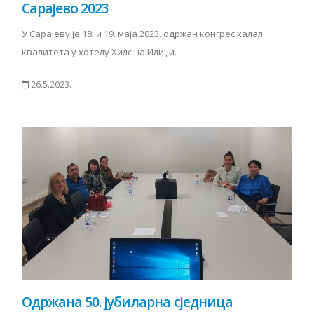
Сарајево 2023
У Сарајеву је 18. и 19. маја 2023. одржан конгрес халал
квалитета у хотелу Хилс на Илиџи.
26.5.2023.
Одржана 50. јубиларна сједница