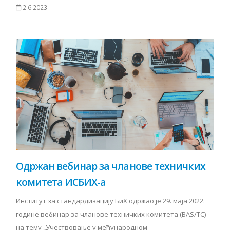
2.6.2023.
Одржан вебинар за чланове техничких
комитета ИСБИХ-а
Институт за стандардизацију БиХ одржао је 29. маја 2022.
године вебинар за чланове техничких комитета (BAS/TC)
на тему „Учествовање у међународном