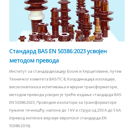
Стандард BAS EN 50386:2023 усвојен
методом превода
Институт за стандардизацију Босне и Херцеговине, путем
Техничког комитета BAS/TC 8, Координација изолације,
високонапонска испитивања и мјерни трансформатори,
методом превода усвојио је треће издање стандарда BAS
EN 50386:2023, Проводни изолатори за трансформаторе
пуњене течношћу, напона до 1 kV и струја од 250 A до 5 kA
(превод енглеске верзије европског стандарда EN
50386:2010).