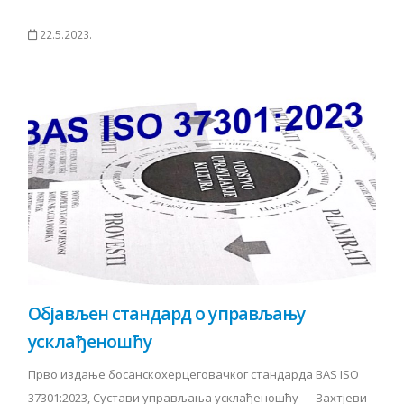
22.5.2023.
Објављен стандард о управљању
усклађеношћу
Прво издање босанскохерцеговачког стандарда BAS ISO
37301:2023, Сустави управљања усклађеношћу — Захтјеви