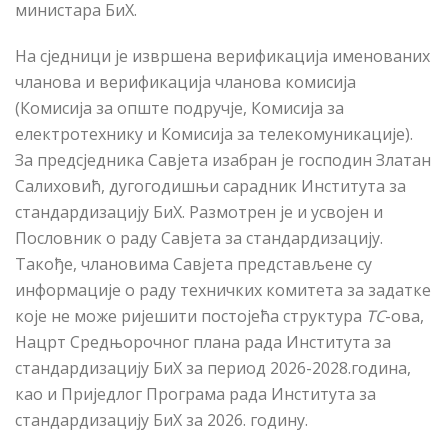
министара БиХ.
На сједници је извршена верификација именованих
чланова и верификација чланова комисија
(Комисија за опште подручје, Комисија за
електротехнику и Комисија за телекомуникације).
За предсједника Савјета изабран је господин Златан
Салиховић, дугогодишњи сарадник Института за
стандардизацију БиХ. Размотрен је и усвојен и
Пословник о раду Савјета за стандардизацију.
Такође, члановима Савјета представљене су
информације о раду техничких комитета за задатке
које не може ријешити постојећа структура
TC
-
ов
a
,
Нацрт Средњорочног плана рада Института за
стандардизацију БиХ за период 2026-2028.година,
као и Приједлог Програма рада Института за
стандардизацију БиХ за 2026. годину.