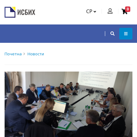
0
СР
Почетна
Новости