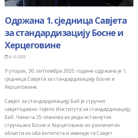
Одржана 1. сједница Савјета
за стандардизацију Босне и
Херцеговине
8.10.2025.
У уторак
,
30.
септембра 2025.
године одржана је 1.
сједница Савјета за стандардизацију Босне и
Херцеговине.
Савјет за стандардизацију БиХ је стручно
савјетодавно тијело Института за стандардизацију
БиХ. Чини га 25 чланова из реда истакнутих
стручњака Босне и Херцеговине из различитих
области из оба ентитета и именује га Савјет